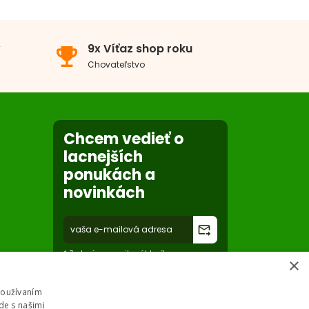
v
9x Víťaz shop roku
emoji_events
Chovateľstvo
Chcem vedieť o
lacnejších
ponukách a
novinkách
forward_to_inbox
* Zadaním e-mailu súhlasíte so
×
spracovaním osobných údajov na účely
mailing listu abc-zoo
Používaním
de s našimi