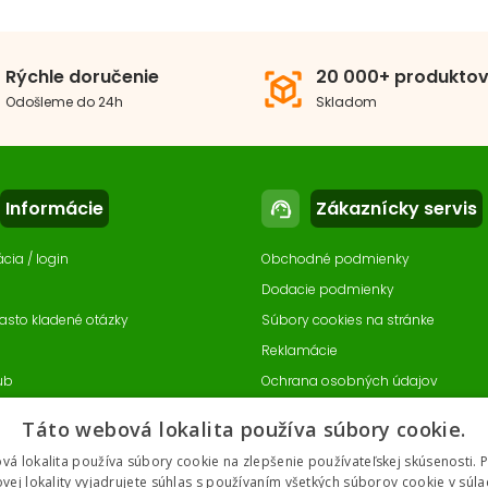
Rýchle doručenie
20 000+ produkto
view_in_ar
Odošleme do 24h
Skladom
Informácie
Zákaznícky servis
support_agent
ácia / login
Obchodné podmienky
Dodacie podmienky
asto kladené otázky
Súbory cookies na stránke
Reklamácie
ub
Ochrana osobných údajov
enia súborov cookie
Odstúpenie od zmluvy
- online
Táto webová lokalita používa súbory cookie.
vá lokalita používa súbory cookie na zlepšenie používateľskej skúsenosti. 
vej lokality vyjadrujete súhlas s používaním všetkých súborov cookie v súla