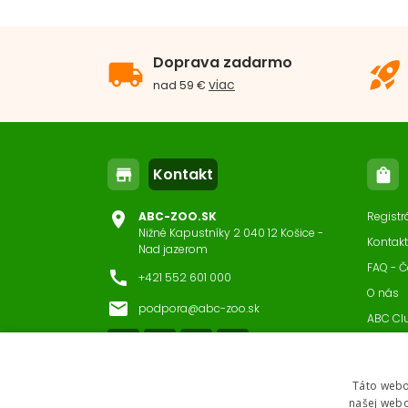
Doprava zadarmo
local_shipping
rocket_launch
viac
nad 59 €
Kontakt
store
shopping_bag
location_on
ABC-ZOO.SK
Registr
Nižné Kapustníky 2 040 12 Košice -
Kontakt
Nad jazerom
FAQ - Č
call
+421 552 601 000
O nás
email
podpora@abc-zoo.sk
ABC Cl
Nastav
Táto webo
našej webo