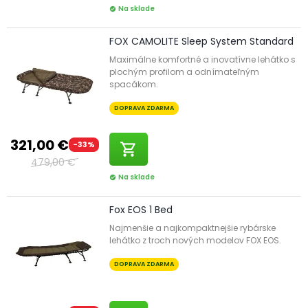
Na sklade
check_circle
FOX CAMOLITE Sleep System Standard
Maximálne komfortné a inovatívne lehátko s
plochým profilom a odnímateľným
spacákom.
DOPRAVA ZDARMA
321,00 €
-33%
shopping_cart
479,00 €
Na sklade
check_circle
Fox EOS 1 Bed
Najmenšie a najkompaktnejšie rybárske
lehátko z troch nových modelov FOX EOS.
DOPRAVA ZDARMA