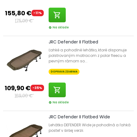
155,80 €
-11%
shopping_cart
175,00 €
Na sklade
check_circle
JRC Defender II Flatbed
Ľahké a pohodlné lehátko, ktoré disponuje
polstrovaným matracom z polar fleecu a
pevným rámom so...
DOPRAVA ZDARMA
109,90 €
-35%
shopping_cart
169,00 €
Na sklade
check_circle
JRC Defender II Flatbed Wide
Lehátko DEFENDER Wide je pohodlná a ľahká
posteľ v širšej verzii.