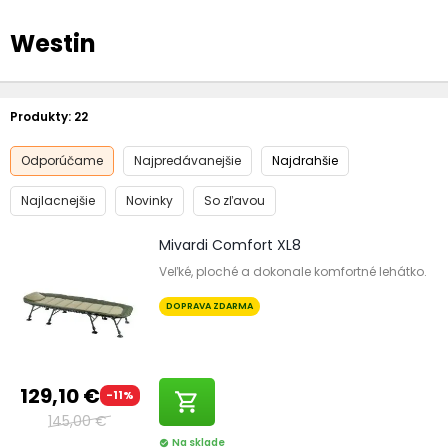
Westin
Produkty:
22
Odporúčame
Najpredávanejšie
Najdrahšie
Najlacnejšie
Novinky
So zľavou
Mivardi Comfort XL8
Veľké, ploché a dokonale komfortné lehátko.
DOPRAVA ZDARMA
129,10 €
-11%
shopping_cart
145,00 €
Na sklade
check_circle