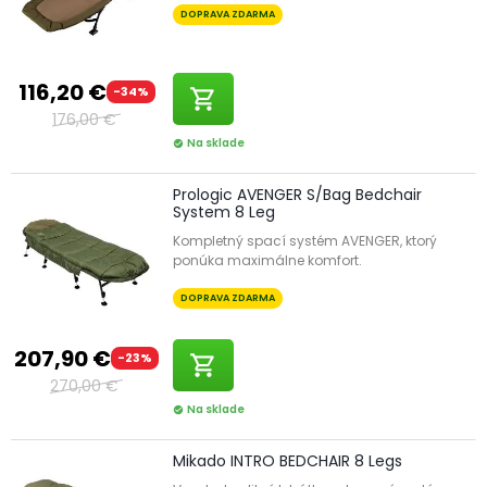
DOPRAVA ZDARMA
116,20 €
-34%
shopping_cart
176,00 €
Na sklade
check_circle
Prologic AVENGER S/Bag Bedchair
System 8 Leg
Kompletný spací systém AVENGER, ktorý
ponúka maximálne komfort.
DOPRAVA ZDARMA
207,90 €
-23%
shopping_cart
270,00 €
Na sklade
check_circle
Mikado INTRO BEDCHAIR 8 Legs