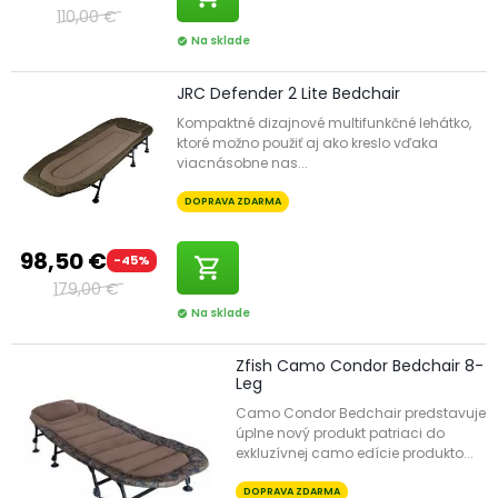
110,00 €
Na sklade
check_circle
JRC Defender 2 Lite Bedchair
Kompaktné dizajnové multifunkčné lehátko,
ktoré možno použiť aj ako kreslo vďaka
viacnásobne nas...
DOPRAVA ZDARMA
98,50 €
-45%
shopping_cart
179,00 €
Na sklade
check_circle
Zfish Camo Condor Bedchair 8-
Leg
Camo Condor Bedchair predstavuje
úplne nový produkt patriaci do
exkluzívnej camo edície produkto...
DOPRAVA ZDARMA