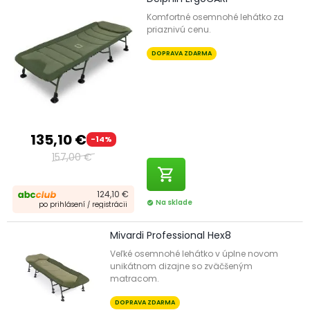
Komfortné osemnohé lehátko za
priaznivú cenu.
DOPRAVA ZDARMA
135,10 €
-14%
157,00 €
shopping_cart
124,10 €
Na sklade
check_circle
po prihlásení / registrácii
Mivardi Professional Hex8
Veľké osemnohé lehátko v úplne novom
unikátnom dizajne so zväčšeným
matracom.
DOPRAVA ZDARMA