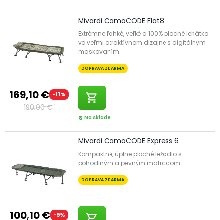
Mivardi CamoCODE Flat8
Extrémne ľahké, veľké a 100% ploché lehátko
vo veľmi atraktívnom dizajne s digitálnym
maskovaním.
DOPRAVA ZDARMA
169,10 €
-11%
shopping_cart
190,00 €
Na sklade
check_circle
Mivardi CamoCODE Express 6
Kompaktné, úplne ploché ležadlo s
pohodlným a pevným matracom.
DOPRAVA ZDARMA
100,10 €
-9%
shopping_cart