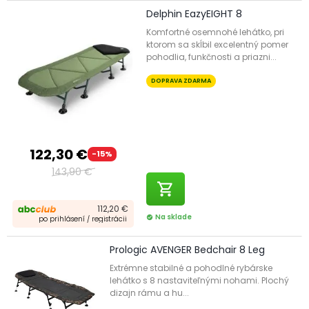
Delphin EazyEIGHT 8
Komfortné osemnohé lehátko, pri
ktorom sa skĺbil excelentný pomer
pohodlia, funkčnosti a priazni...
DOPRAVA ZDARMA
122,30 €
-15%
143,90 €
shopping_cart
112,20 €
Na sklade
check_circle
po prihlásení / registrácii
Prologic AVENGER Bedchair 8 Leg
Extrémne stabilné a pohodlné rybárske
lehátko s 8 nastaviteľnými nohami. Plochý
dizajn rámu a hu...