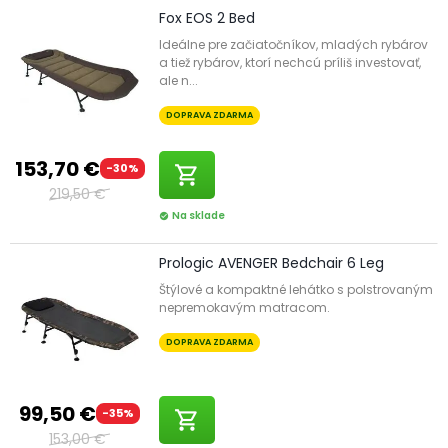
Fox EOS 2 Bed
Ideálne pre začiatočníkov, mladých rybárov
a tiež rybárov, ktorí nechcú príliš investovať,
ale n...
DOPRAVA ZDARMA
153,70 €
-30%
shopping_cart
219,50 €
Na sklade
check_circle
Prologic AVENGER Bedchair 6 Leg
Štýlové a kompaktné lehátko s polstrovaným
nepremokavým matracom.
DOPRAVA ZDARMA
99,50 €
-35%
shopping_cart
153,00 €