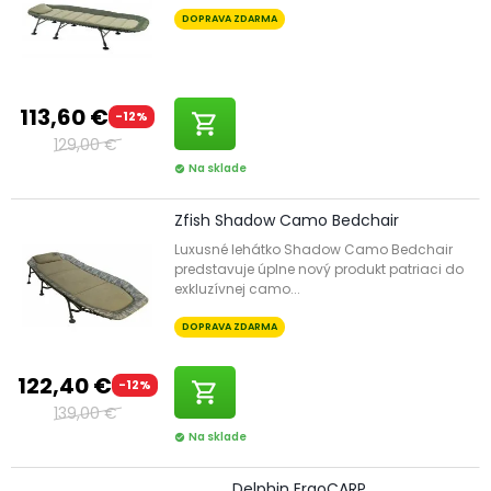
DOPRAVA ZDARMA
113,60 €
-12%
shopping_cart
129,00 €
Na sklade
check_circle
Zfish Shadow Camo Bedchair
Luxusné lehátko Shadow Camo Bedchair
predstavuje úplne nový produkt patriaci do
exkluzívnej camo...
DOPRAVA ZDARMA
122,40 €
-12%
shopping_cart
139,00 €
Na sklade
check_circle
Delphin ErgoCARP