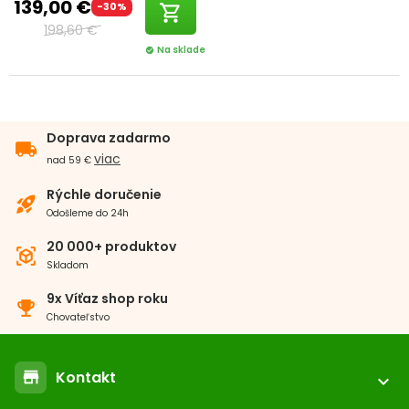
139,00 €
-30%
shopping_cart
198,60 €
Na sklade
check_circle
Doprava zadarmo
local_shipping
viac
nad 59 €
Rýchle doručenie
rocket_launch
Odošleme do 24h
20 000+ produktov
view_in_ar
Skladom
9x Víťaz shop roku
emoji_events
Chovateľstvo
Kontakt
store
expand_more