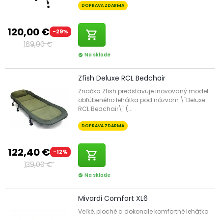
DOPRAVA ZDARMA
120,00 €
-29%
shopping_cart
169,00 €
Na sklade
check_circle
Zfish Deluxe RCL Bedchair
Značka Zfish predstavuje inovovaný model
obľúbeného lehátka pod názvom \"Deluxe
RCL Bedchair\" (...
DOPRAVA ZDARMA
122,40 €
-12%
shopping_cart
139,00 €
Na sklade
check_circle
Mivardi Comfort XL6
Veľké, ploché a dokonale komfortné lehátko.