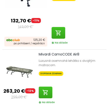
132,70 €
-11%
149,00 €
shopping_cart
125,20 €
Na sklade
check_circle
po prihlásení / registrácii
Mivardi CamoCODE Air8
Luxusné osemnohé lehátko s dvojitým
matracom.
DOPRAVA ZDARMA
263,20 €
-12%
shopping_cart
299,00 €
Na sklade
check_circle