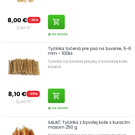
8,00 €
-10%
shopping_cart
8,90 €
Na sklade
check_circle
Tyčinka točená pre psa na žuvanie, 5-6
mm - 100ks
Tyčinka na žuvanie pre psy z hovädzej kože,
točená.
8,10 €
-35%
shopping_cart
12,40 €
Na sklade
check_circle
SALAČ Tyčinka z byvolej kože s kuracím
mäsom 250 g