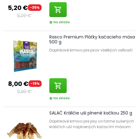
5,20 €
-35%
shopping_cart
8,00 €
Na sklade
check_circle
Rasco Premium Plátky kačacieho mäsa
500 g
Doplnkové krmivo pre psov všetkých veľkostí.
8,00 €
-19%
shopping_cart
9,90 €
Na sklade
check_circle
SALAČ Králičie uši plnené kačkou 250 g
Doplnkové krmivo pre psy vo forme sušených
králičích uší naplnených kačacím mäsom.