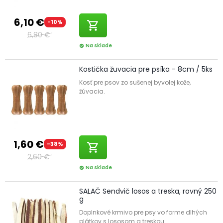
6,10 €
-10%
shopping_cart
6,80 €
Na sklade
check_circle
Kostička žuvacia pre psíka - 8cm / 5ks
Kosť pre psov zo sušenej byvolej kože,
žúvacia.
1,60 €
-38%
shopping_cart
2,60 €
Na sklade
check_circle
SALAČ Sendvič losos a treska, rovný 250
g
Doplnkové krmivo pre psy vo forme dlhých
plátkov s lososom a treskou.