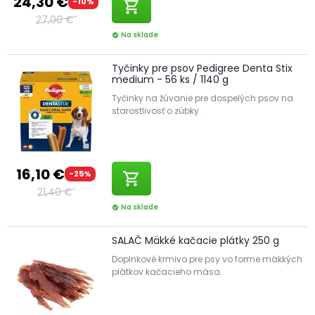
24,30 €
-10%
shopping_cart
27,00 €
Na sklade
check_circle
Tyčinky pre psov Pedigree Denta Stix
medium - 56 ks / 1140 g
Tyčinky na žúvanie pre dospelých psov na
starostlivosť o zúbky.
16,10 €
-25%
shopping_cart
21,40 €
Na sklade
check_circle
SALAČ Mäkké kačacie plátky 250 g
Doplnkové krmivo pre psy vo forme mäkkých
plátkov kačacieho mäsa.