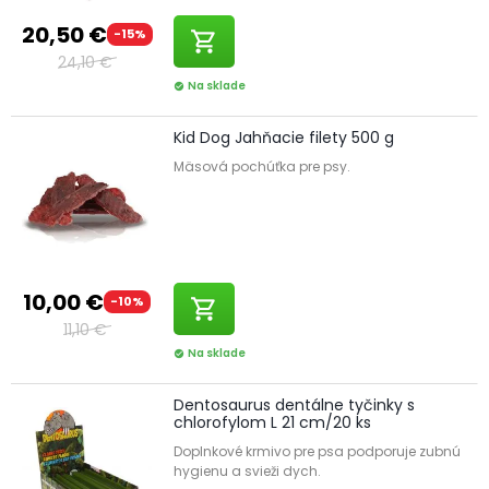
20,50 €
-15%
shopping_cart
24,10 €
Na sklade
check_circle
Kid Dog Jahňacie filety 500 g
Mäsová pochúťka pre psy.
10,00 €
-10%
shopping_cart
11,10 €
Na sklade
check_circle
Dentosaurus dentálne tyčinky s
chlorofylom L 21 cm/20 ks
Doplnkové krmivo pre psa podporuje zubnú
hygienu a svieži dych.