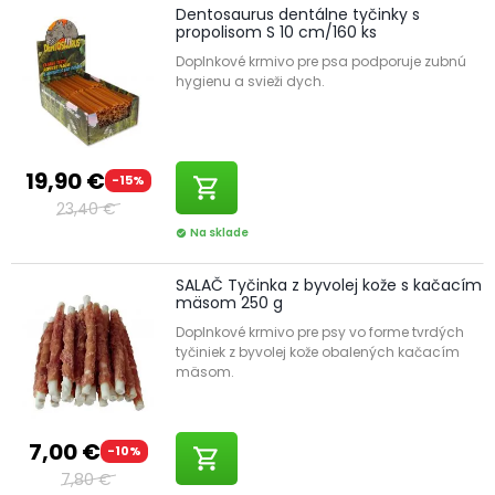
Dentosaurus dentálne tyčinky s
Prírodné kosti na bezpečné žuvanie a masáž
propolisom S 10 cm/160 ks
ďasien
Doplnkové krmivo pre psa podporuje zubnú
hygienu a svieži dych.
Prírodné
kosti
nielenže zabezpečujú výživu, ale tiež
napomáhajú k čisteniu zubov a masírovaniu ďasien.
Ponúkame tiež bezpečné a trvanlivé alternatívy, ktoré sú
špeciálne upravené na žuvanie bez rizika rozlomenia.
19,90 €
-15%
shopping_cart
Hľadáte viac informácií o starostlivosti o vaše zvieratá?
23,40 €
Navštívte náš
blog
na
ABC-ZOO.sk
, kde nájdete cenné rady
Na sklade
a tipy pre chovateľov.
check_circle
SALAČ Tyčinka z byvolej kože s kačacím
mäsom 250 g
Doplnkové krmivo pre psy vo forme tvrdých
tyčiniek z byvolej kože obalených kačacím
mäsom.
7,00 €
-10%
shopping_cart
7,80 €