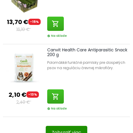
13,70 €
-15%
shopping_cart
16,10 €
Na sklade
check_circle
Canvit Health Care Antiparasitic Snack
200 g
Polomäkké funkčné pamlsky pre dospelých
psov na reguláciu črevnej mikroflóry.
2,10 €
-13%
shopping_cart
2,40 €
Na sklade
check_circle
Zobraziť viac