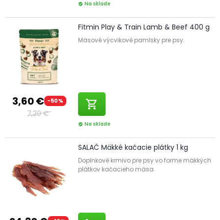
Na sklade
check_circle
Fitmin Play & Train Lamb & Beef 400 g
Mäsové výcvikové pamlsky pre psy.
3,60 €
-50%
shopping_cart
7,20 €
Na sklade
check_circle
SALAČ Mäkké kačacie plátky 1 kg
Doplnkové krmivo pre psy vo forme mäkkých
plátkov kačacieho mäsa.