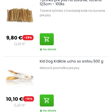
12,5cm - 100ks
Točená tyčinka z hovädzej kože na žuvanie
pre psy.
9,80 €
-25%
shopping_cart
13,10 €
Na sklade
check_circle
Kid Dog Králičie ucho so srsťou 500 g
Mäsová pochúťka pre psy.
10,10 €
-10%
shopping_cart
11,20 €
Na sklade
check_circle