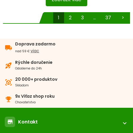
1
2
3
...
37
chevron_right
Doprava zadarmo
local_shipping
viac
nad 59 €
Rýchle doručenie
rocket_launch
Odošleme do 24h
20 000+ produktov
view_in_ar
Skladom
9x Víťaz shop roku
emoji_events
Chovateľstvo
Kontakt
store
expand_more