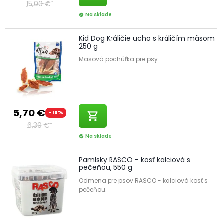
15,00 €
Na sklade
check_circle
Kid Dog Králičie ucho s králičím mäsom
250 g
Mäsová pochúťka pre psy.
5,70 €
-10%
shopping_cart
6,30 €
Na sklade
check_circle
Pamlsky RASCO - kosť kalciová s
pečeňou, 550 g
Odmena pre psov RASCO - kalciová kosť s
pečeňou.