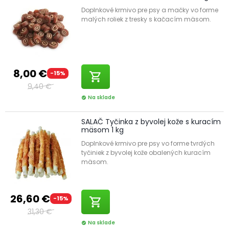
Doplnkové krmivo pre psy a mačky vo forme
malých roliek z tresky s kačacím mäsom.
8,00 €
-15%
shopping_cart
9,40 €
Na sklade
check_circle
SALAČ Tyčinka z byvolej kože s kuracím
mäsom 1 kg
Doplnkové krmivo pre psy vo forme tvrdých
tyčiniek z byvolej kože obalených kuracím
mäsom.
26,60 €
-15%
shopping_cart
31,30 €
Na sklade
check_circle