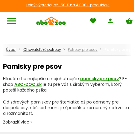
Letný výpredaj až -50 % na 4 000+ produktov.
menu
favorite
person
shopping_basket
Úvod
Chovateľské potreby
Potreby pre psov
Pamlsky pre ps
Pamlsky pre psov
Hľadáte tie najlepšie a najchutnejšie
pamlsky pre psov
? E-
shop
ABC-ZOO.sk
je tu pre vás s širokým výberom, ktorý
poteší každého psíka.
Od zdravých pamlskov pre šteniatka až po odmeny pre
dospelé psy, náš sortiment je špeciálne zameraný na kvalitu
a rozmanitosť.
Zobraziť viac
arrow_drop_down
V našom e-shope nájdete pamlsky rozdelené do rôznych