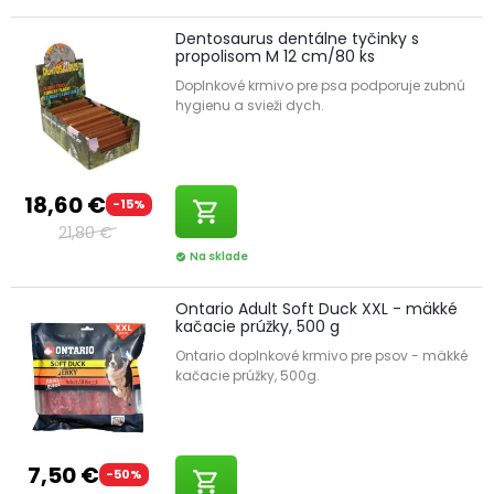
Dentosaurus dentálne tyčinky s
propolisom M 12 cm/80 ks
Doplnkové krmivo pre psa podporuje zubnú
hygienu a svieži dych.
18,60 €
-15%
shopping_cart
21,80 €
Na sklade
check_circle
Ontario Adult Soft Duck XXL - mäkké
kačacie prúžky, 500 g
Ontario doplnkové krmivo pre psov - mäkké
kačacie prúžky, 500g.
7,50 €
-50%
shopping_cart