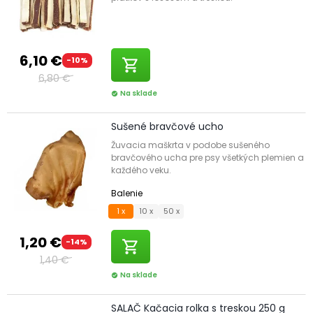
6,10 €
-10%
shopping_cart
6,80 €
Na sklade
check_circle
Sušené bravčové ucho
Žuvacia maškrta v podobe sušeného
bravčového ucha pre psy všetkých plemien a
každého veku.
Balenie
1 x
10 x
50 x
1,20 €
-14%
shopping_cart
1,40 €
Na sklade
check_circle
SALAČ Kačacia rolka s treskou 250 g