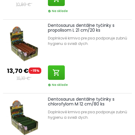
10,80 €
Na sklade
check_circle
Dentosaurus dentálne tyčinky s
propolisom L 21 cm/20 ks
Doplnkové krmivo pre psa podporuje zubnú
hygienu a svieži dych.
13,70 €
-15%
shopping_cart
16,10 €
Na sklade
check_circle
Dentosaurus dentálne tyčinky s
chlorofylom M 12 cm/80 ks
Doplnkové krmivo pre psa podporuje zubnú
hygienu a svieži dych.