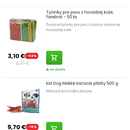
Tyčinky pre psov z hovädzej kože,
farebné - 50 ks
Žuvacie tyčinky pre psa z kúskov lisovanej
hovädzej kože.
3,10 €
-34%
shopping_cart
4,70 €
Na sklade
check_circle
Kid Dog Mäkké kačacie plátky 500 g
Mäsová pochúťka pre psy.
9,70 €
-10%
shopping_cart