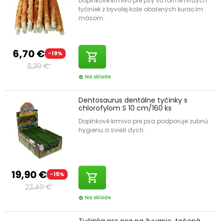
Doplnkové krmivo pre psy vo forme tvrdých
tyčiniek z byvolej kože obalených kuracím
mäsom.
6,70 €
-19%
shopping_cart
8,30 €
Na sklade
check_circle
Dentosaurus dentálne tyčinky s
chlorofylom S 10 cm/160 ks
Doplnkové krmivo pre psa podporuje zubnú
hygienu a svieži dych.
19,90 €
-15%
shopping_cart
23,40 €
Na sklade
check_circle
Tyčinka pre psa na žuvanie, točená