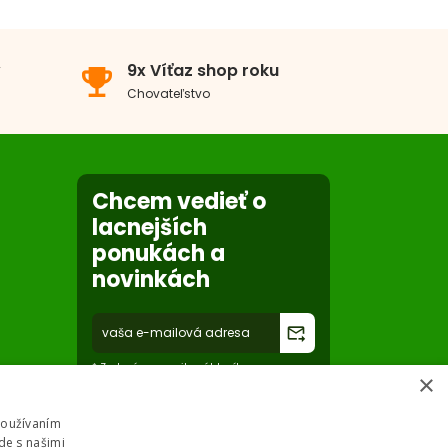
v
9x Víťaz shop roku
emoji_events
Chovateľstvo
Chcem vedieť o
lacnejších
ponukách a
novinkách
forward_to_inbox
* Zadaním e-mailu súhlasíte so
×
spracovaním osobných údajov na účely
mailing listu abc-zoo
Používaním
de s našimi