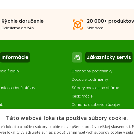
Rýchle doručenie
20 000+ produkto
view_in_ar
Odošleme do 24h
Skladom
Informácie
Zákaznícky servis
support_agent
ácia / login
Obchodné podmienky
Dodacie podmienky
asto kladené otázky
Súbory cookies na stránke
Reklamácie
ub
Ochrana osobných údajov
enia súborov cookie
Odstúpenie od zmluvy
- online
Táto webová lokalita používa súbory cookie.
vá lokalita používa súbory cookie na zlepšenie používateľskej skúsenosti. 
vej lokality vyjadrujete súhlas s používaním všetkých súborov cookie v súla