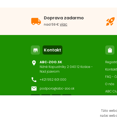
Doprava zadarmo
local_shipping
rocket_launch
viac
nad 59 €
Kontakt
store
shopping_bag
location_on
ABC-ZOO.SK
Registr
Nižné Kapustníky 2 040 12 Košice -
Kontakt
Nad jazerom
FAQ - Č
call
+421 552 601 000
O nás
email
podpora@abc-zoo.sk
ABC Cl
Nastav
Táto webo
našej webo