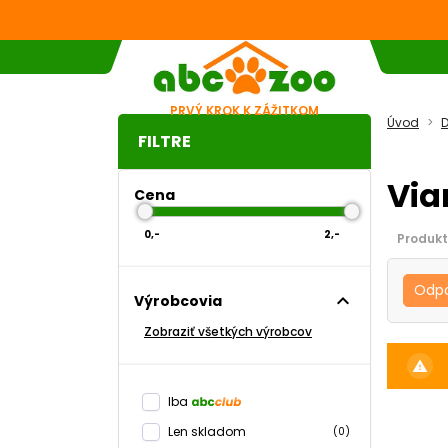
PRVÝ KROK K ZÁŽITKOM
Úvod
D
FILTRE
Via
Cena
0,-
2,-
Produkt
Odp
expand_less
Výrobcovia
Zobraziť všetkých výrobcov
warning
Iba
Len skladom
(0)