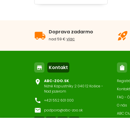
Doprava zadarmo
local_shipping
rocket_launch
viac
nad 59 €
Kontakt
store
shopping_bag
location_on
ABC-ZOO.SK
Registr
Nižné Kapustníky 2 040 12 Košice -
Kontakt
Nad jazerom
FAQ - Č
call
+421 552 601 000
O nás
email
podpora@abc-zoo.sk
ABC Cl
Nastav