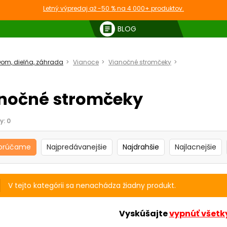
Letný výpredaj až -50 % na 4 000+ produktov.
article
BLOG
om, dielňa, záhrada
Vianoce
Vianočné stromčeky
Vianočné str
nočné stromčeky
y:
0
orúčame
Najpredávanejšie
Najdrahšie
Najlacnejšie
V tejto kategórii sa nenachádza žiadny produkt.
Vyskúšajte
vypnúť všetky