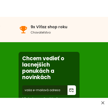
v
9x Víťaz shop roku
emoji_events
Chovateľstvo
Chcem vedieť o
lacnejších
ponukách a
novinkách
forward_to_inbox
* Zadaním e-mailu súhlasíte so
×
spracovaním osobných údajov na účely
mailing listu abc-zoo