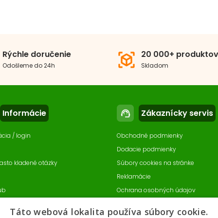
Rýchle doručenie
20 000+ produkto
view_in_ar
Odošleme do 24h
Skladom
Informácie
Zákaznícky servis
support_agent
ácia / login
Obchodné podmienky
Dodacie podmienky
asto kladené otázky
Súbory cookies na stránke
Reklamácie
ub
Ochrana osobných údajov
enia súborov cookie
Odstúpenie od zmluvy
- online
Táto webová lokalita používa súbory cookie.