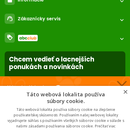
expand_more
call
+421 552 601 000
Môj účet
email
Zákaznícky servis
support_agent
podpora@abc-zoo.sk
expand_more
Kontakt
FAQ - Často kladené otázky
Obchodné podmienky
loyalty
O nás
expand_more
Dodacie podmienky
ABC Club
Súbory cookies na stránke
Použite body a nakupujte lacnejšie!
Nastavenia súborov cookie
Reklamácie
Chcem vedieť o lacnejších
Viac info
Ochrana osobných údajov
ponukách a novinkách
Odstúpenie od zmluvy
- online
forward_to_inbox
Nakupuj za klubové ceny 🏆
×
* Zadaním e-mailu súhlasíte so spracovaním osobných údajov na účely
Táto webová lokalita používa
mailing listu abc-zoo
Nižšie ceny na vybrané produkty. 2 % cashback. Členstvo zadarmo.
súbory cookie.
Táto webová lokalita používa súbory cookie na zlepšenie
používateľskej skúsenosti. Používaním našej webovej lokality
vyjadrujete súhlas s používaním všetkých súborov cookie v súlade s
Chcem klubové ceny
našimi zásadami používania súborov cookie.
Prečítať viac