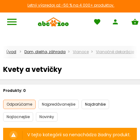
Letný výpredaj až -50 % na 4 000+ produktov.
menu
favorite
person
shopping_basket
Úvod
Dom, dielňa, záhrada
Vianoce
Vianočné dekorácie
Kvety a vetvičky
Produkty:
0
Odporúčame
Najpredávanejšie
Najdrahšie
Najlacnejšie
Novinky
V tejto kategórii sa nenachádza žiadny produkt.
warning