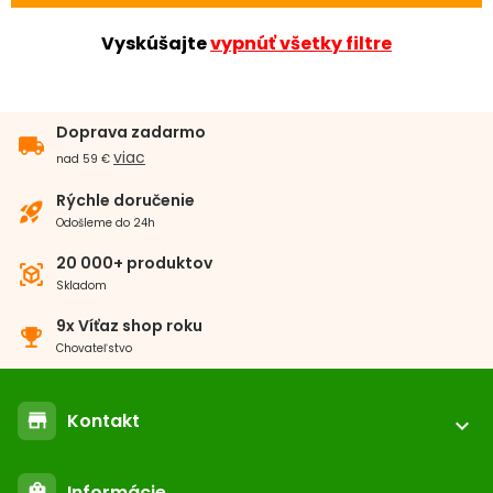
Vyskúšajte
vypnúť všetky filtre
Doprava zadarmo
local_shipping
viac
nad 59 €
Rýchle doručenie
rocket_launch
Odošleme do 24h
20 000+ produktov
view_in_ar
Skladom
9x Víťaz shop roku
emoji_events
Chovateľstvo
Kontakt
store
expand_more
location_on
ABC-ZOO.SK
Informácie
shopping_bag
Nižné Kapustníky 2 040 12 Košice - Nad jazerom