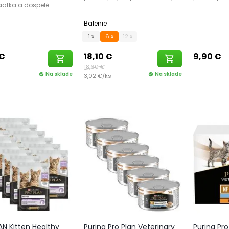
iatka a dospelé
Balenie
1 x
6 x
12 x
 €
18,10 €
9,90 €
shopping_cart
shopping_cart
18,60 €
Na sklade
Na sklade
check_circle
3,02 €/ks
check_circle
AN Kitten Healthy
Purina Pro Plan Veterinary
Purina Pro