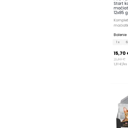
Start k
mačiat
12x85 g
Komplet
mačiatk
Balenie
1 x
6
15,70
16,80 €
1,31 €/ks