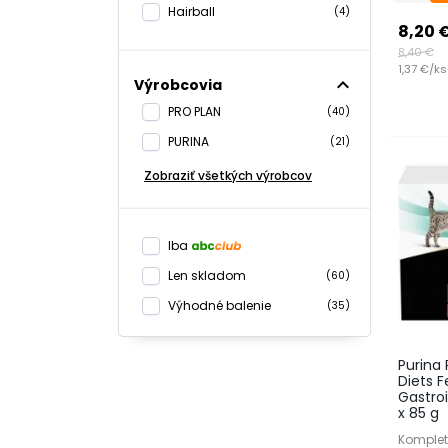
Hairball
(4)
8,20 
8,40 €
1,37 €/ks
expand_less
Výrobcovia
PRO PLAN
(40)
PURINA
(21)
Zobraziť všetkých výrobcov
Iba
Len skladom
(60)
Výhodné balenie
(35)
Purina 
Diets F
Gastroi
x 85 g
Komplet