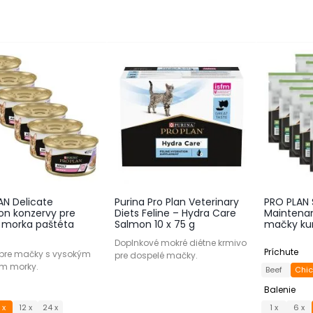
AN Delicate
Purina Pro Plan Veterinary
PRO PLAN S
ion konzervy pre
Diets Feline – Hydra Care
Maintenan
morka paštéta
Salmon 10 x 75 g
mačky kur
Doplnkové mokré diétne krmivo
Príchute
 pre mačky s vysokým
pre dospelé mačky.
m morky.
Beef
Chi
Balenie
 x
12 x
24 x
1 x
6 x