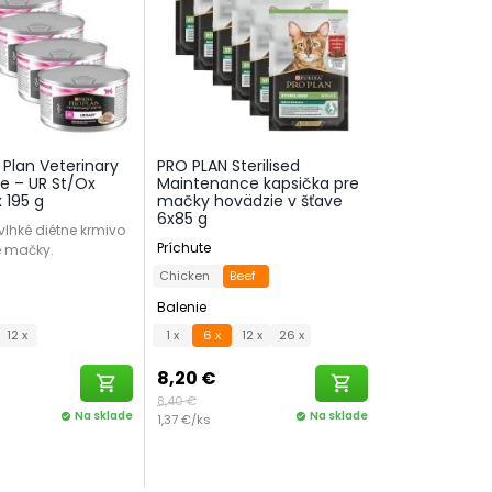
 Plan Veterinary
PRO PLAN Sterilised
ne – UR St/Ox
Maintenance kapsička pre
x 195 g
mačky hovädzie v šťave
6x85 g
lhké diétne krmivo
Príchute
é mačky.
Chicken
Beef
Balenie
12 x
1 x
6 x
12 x
26 x
8,20 €
shopping_cart
shopping_cart
8,40 €
Na sklade
Na sklade
check_circle
1,37 €/ks
check_circle