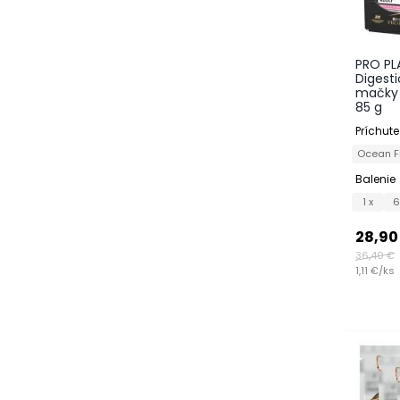
PRO PL
Digesti
mačky 
85 g
Príchute
Ocean 
Balenie
1 x
6
28,90
36,40 €
1,11 €/ks