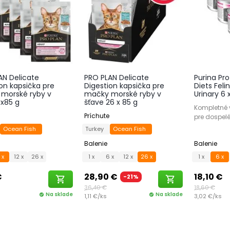
AN Delicate
PRO PLAN Delicate
Purina Pro
on kapsička pre
Digestion kapsička pre
Diets Feli
morské ryby v
mačky morské ryby v
Urinary 6 
6x85 g
šťave 26 x 85 g
Kompletné v
Príchute
pre dospel
Ocean Fish
Turkey
Ocean Fish
Balenie
Balenie
 x
12 x
26 x
1 x
6 x
12 x
26 x
1 x
6 x
€
28,90 €
18,10 €
-21%
shopping_cart
shopping_cart
36,40 €
18,60 €
Na sklade
Na sklade
check_circle
1,11 €/ks
check_circle
3,02 €/ks