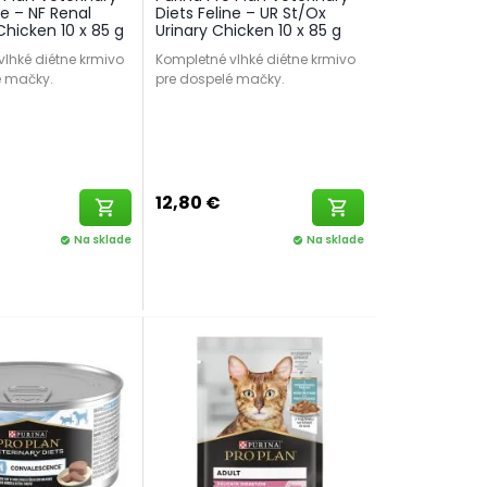
ne – NF Renal
Diets Feline – UR St/Ox
Chicken 10 x 85 g
Urinary Chicken 10 x 85 g
lhké diétne krmivo
Kompletné vlhké diétne krmivo
é mačky.
pre dospelé mačky.
12,80 €
shopping_cart
shopping_cart
Na sklade
Na sklade
check_circle
check_circle