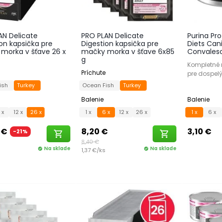
AN Delicate
PRO PLAN Delicate
Purina Pro
on kapsička pre
Digestion kapsička pre
Diets Can
morka v šťave 26 x
mačky morka v šťave 6x85
Convalesc
g
Kompletné 
Príchute
pre dospel
Fish
Turkey
Ocean Fish
Turkey
Balenie
Balenie
 x
12 x
26 x
1 x
6 x
12 x
26 x
1 x
6 x
 €
8,20 €
3,10 €
-21%
shopping_cart
shopping_cart
8,40 €
Na sklade
Na sklade
check_circle
1,37 €/ks
check_circle