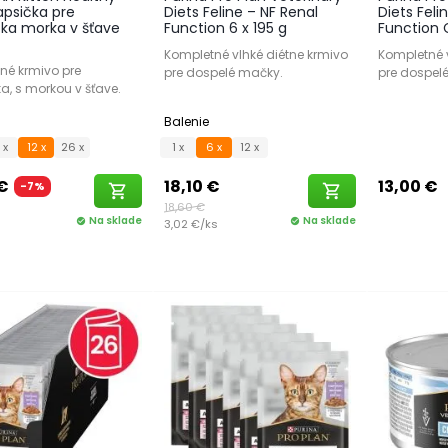
apsička pre
Diets Feline – NF Renal
Diets Feli
ka morka v šťave
Function 6 x 195 g
Function 
Kompletné vlhké diétne krmivo
Kompletné v
né krmivo pre
pre dospelé mačky.
pre dospel
a, s morkou v šťave.
Balenie
 x
12 x
26 x
1 x
6 x
12 x
 €
18,10 €
13,00 €
-7%
shopping_cart
shopping_cart
18,60 €
Na sklade
Na sklade
check_circle
3,02 €/ks
check_circle