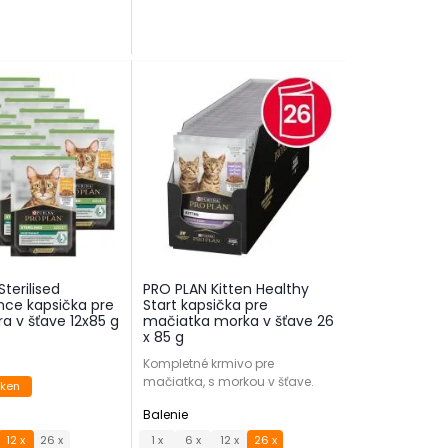
terilised
PRO PLAN Kitten Healthy
ce kapsička pre
Start kapsička pre
a v šťave 12x85 g
mačiatka morka v šťave 26
x 85 g
Kompletné krmivo pre
mačiatka, s morkou v šťave.
cken
Balenie
12 x
26 x
1 x
6 x
12 x
26 x