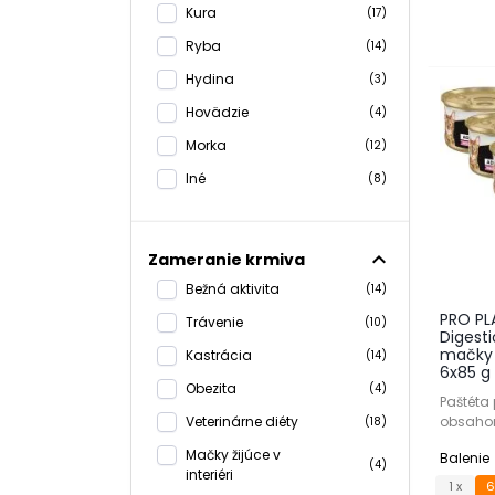
Kura
(17)
Ryba
(14)
Hydina
(3)
Hovädzie
(4)
Morka
(12)
Iné
(8)
expand_less
Zameranie krmiva
Bežná aktivita
(14)
PRO PL
Trávenie
(10)
Digest
mačky 
Kastrácia
(14)
6x85 g
Obezita
(4)
Paštéta
obsaho
Veterinárne diéty
(18)
Mačky žijúce v
Balenie
(4)
interiéri
1 x
6