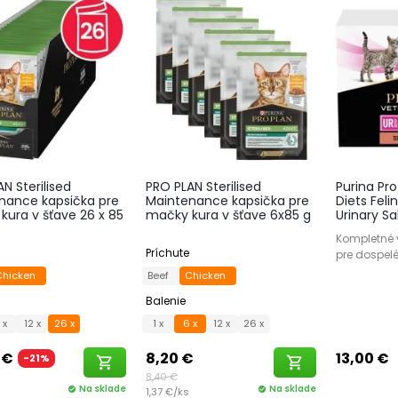
N Sterilised
PRO PLAN Sterilised
Purina Pro
nance kapsička pre
Maintenance kapsička pre
Diets Feli
kura v šťave 26 x 85
mačky kura v šťave 6x85 g
Urinary Sa
Kompletné v
Príchute
pre dospel
Chicken
Beef
Chicken
Balenie
 x
12 x
26 x
1 x
6 x
12 x
26 x
 €
8,20 €
13,00 €
-21%
shopping_cart
shopping_cart
8,40 €
Na sklade
Na sklade
check_circle
1,37 €/ks
check_circle