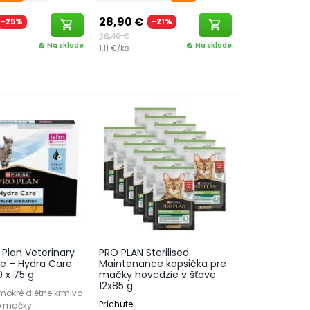
28,90 €
-25%
-21%
shopping_cart
shopping_cart
36,40 €
Na sklade
Na sklade
check_circle
1,11 €/ks
check_circle
 Plan Veterinary
PRO PLAN Sterilised
ne – Hydra Care
Maintenance kapsička pre
 x 75 g
mačky hovädzie v šťave
12x85 g
mokré diétne krmivo
Príchute
é mačky.