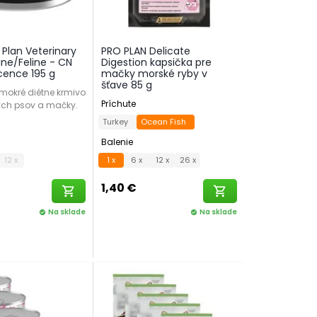
 Plan Veterinary
PRO PLAN Delicate
ine/Feline - CN
Digestion kapsička pre
ence 195 g
mačky morské ryby v
šťave 85 g
mokré diétne krmivo
Príchute
ých psov a mačky.
Turkey
Ocean Fish
Balenie
12 x
1 x
6 x
12 x
26 x
1,40 €
shopping_cart
shopping_cart
Na sklade
Na sklade
check_circle
check_circle