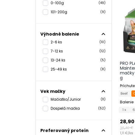
0-100g
(49)
101-200g
(9)
expand_less
Výhodné balenie
2-6 ks
(10)
7-12 ks
(12)
13-24 ks
(5)
PRO PLA
Mainte
25-49 ks
(8)
mačky 
g
Príchute
expand_less
Vek mačky
Beef
Mačiatko/Junior
(11)
Balenie
Dospelá mačka
(52)
1 x
6
28,90
36,40 €
expand_less
Preferovaný proteín
1,11 €/ks