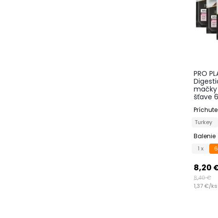
PRO PL
Digesti
mačky 
šťave 
Príchute
Turkey
Balenie
1 x
6
8,20 
8,40 €
1,37 €/ks