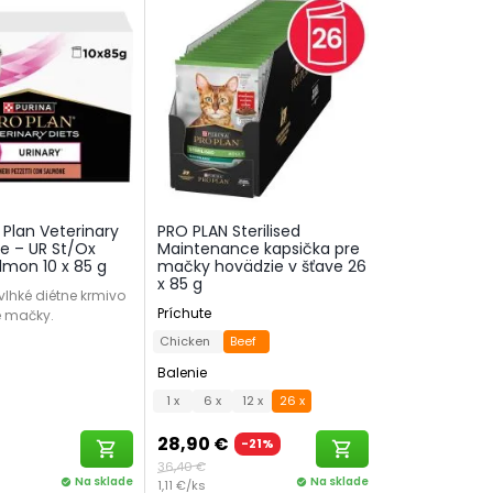
 Plan Veterinary
PRO PLAN Sterilised
ne – UR St/Ox
Maintenance kapsička pre
lmon 10 x 85 g
mačky hovädzie v šťave 26
x 85 g
lhké diétne krmivo
Príchute
é mačky.
Chicken
Beef
Balenie
1 x
6 x
12 x
26 x
28,90 €
-21%
shopping_cart
shopping_cart
36,40 €
Na sklade
Na sklade
check_circle
1,11 €/ks
check_circle