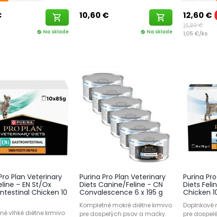
€
10,60 €
12,60 €
shopping_cart
shopping_cart
16,80 €
Na sklade
Na sklade
check_circle
check_circle
1,05 €/ks
Pro Plan Veterinary
Purina Pro Plan Veterinary
Purina Pro
eline – EN St/Ox
Diets Canine/Feline - CN
Diets Feli
ntestinal Chicken 10
Convalescence 6 x 195 g
Chicken 10
Kompletné mokré diétne krmivo
Doplnkové 
né vlhké diétne krmivo
pre dospelých psov a mačky.
pre dospel