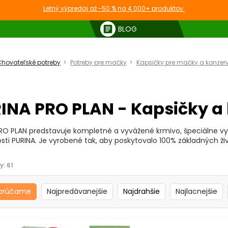
Letný výpredaj až -50 % na 4 000+ produktov.
article
BLOG
hovateľské potreby
Potreby pre mačky
Kapsičky pre mačky a konzer
 pre mačky
INA PRO PLAN - Kapsičky a
RO PLAN predstavuje kompletné a vyvážené krmivo, špeciálne vy
sti PURINA. Je vyrobené tak, aby poskytovalo 100% základných ži
y:
61
orúčame
Najpredávanejšie
Najdrahšie
Najlacnejšie