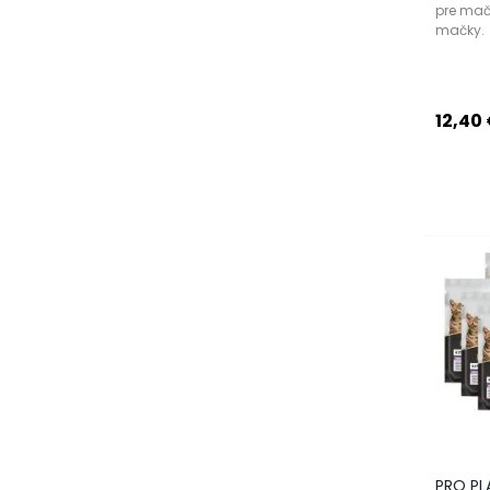
pre mač
mačky.
12,40
PRO PL