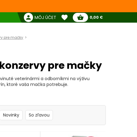
favorite
person
shopping_basket
MÔJ ÚČET
0,00 €
Žiadne produkty
Pokladňa
Obľúbené produkty
vy pre mačky
PURINA PRO PLAN - Kapsičky a
 konzervy pre mačky
vinuté veterinármi a odborníkmi na výživu
vín, ktoré vaša mačka potrebuje.
Novinky
So zľavou