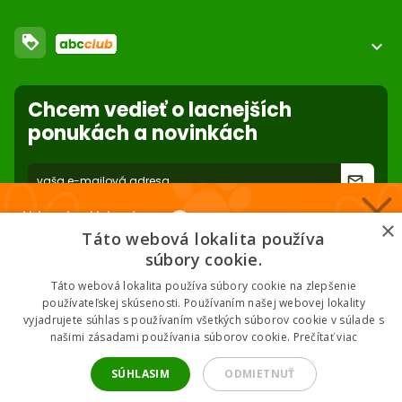
FAQ - Často kladené otázky
Obchodné podmienky
loyalty
O nás
expand_more
Dodacie podmienky
ABC Club
Súbory cookies na stránke
Použite body a nakupujte lacnejšie!
Nastavenia súborov cookie
Reklamácie
Chcem vedieť o lacnejších
Viac info
Ochrana osobných údajov
ponukách a novinkách
Odstúpenie od zmluvy
- online
forward_to_inbox
* Zadaním e-mailu súhlasíte so spracovaním osobných údajov na účely
Nakupuj za klubové ceny 🏆
mailing listu abc-zoo
×
Táto webová lokalita používa
Nižšie ceny na vybrané produkty. 2 % cashback. Členstvo zadarmo.
súbory cookie.
Táto webová lokalita používa súbory cookie na zlepšenie
používateľskej skúsenosti. Používaním našej webovej lokality
vyjadrujete súhlas s používaním všetkých súborov cookie v súlade s
Chcem klubové ceny
našimi zásadami používania súborov cookie.
Prečítať viac
2026 © ABC-ZOO • Všetky práva vyhradené
* Odoslaním súhlasíš so zásadami spracovania údajov.
SÚHLASIM
ODMIETNUŤ