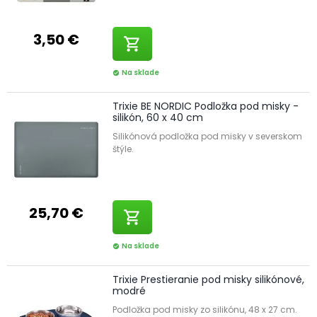
3,50 €
shopping_cart
Na sklade
check_circle
Trixie BE NORDIC Podložka pod misky -
silikón, 60 x 40 cm
Silikónová podložka pod misky v severskom
štýle.
25,70 €
shopping_cart
Na sklade
check_circle
Trixie Prestieranie pod misky silikónové,
modré
Podložka pod misky zo silikónu, 48 x 27 cm.