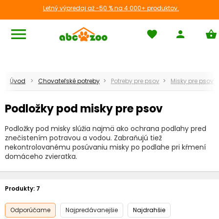
Letný výpredaj až -50 % na 4 000+ produktov.
menu
favorite
person
shopping_basket
Úvod
Chovateľské potreby
Potreby pre psov
Misky pre psov
Podložky pod misky pre psov
Podložky pod misky slúžia najmä ako ochrana podlahy pred
znečistením potravou a vodou. Zabraňujú tiež
nekontrolovanému posúvaniu misky po podlahe pri kŕmení
domáceho zvieratka.
Produkty:
7
Odporúčame
Najpredávanejšie
Najdrahšie