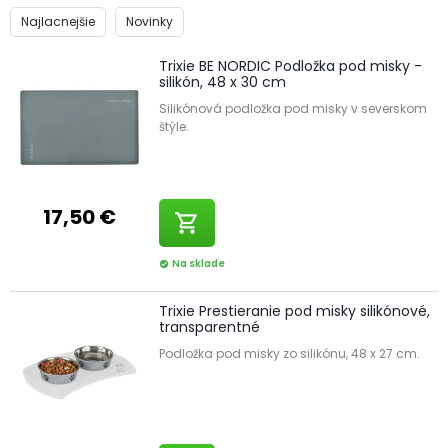
Najlacnejšie
Novinky
Trixie BE NORDIC Podložka pod misky -
silikón, 48 x 30 cm
Silikónová podložka pod misky v severskom
štýle.
17,50 €
shopping_cart
Na sklade
check_circle
Trixie Prestieranie pod misky silikónové,
transparentné
Podložka pod misky zo silikónu, 48 x 27 cm.