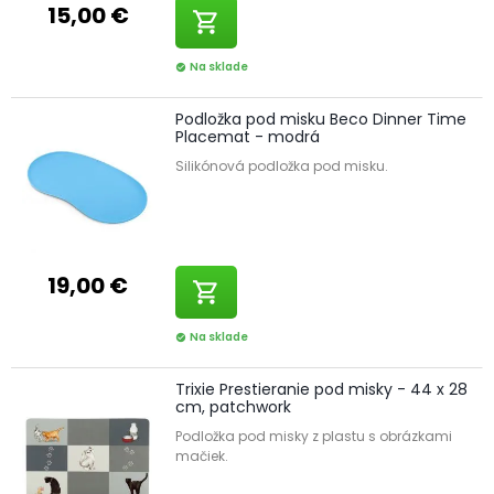
15,00 €
shopping_cart
Na sklade
check_circle
Podložka pod misku Beco Dinner Time
Placemat - modrá
Silikónová podložka pod misku.
19,00 €
shopping_cart
Na sklade
check_circle
Trixie Prestieranie pod misky - 44 x 28
cm, patchwork
Podložka pod misky z plastu s obrázkami
mačiek.