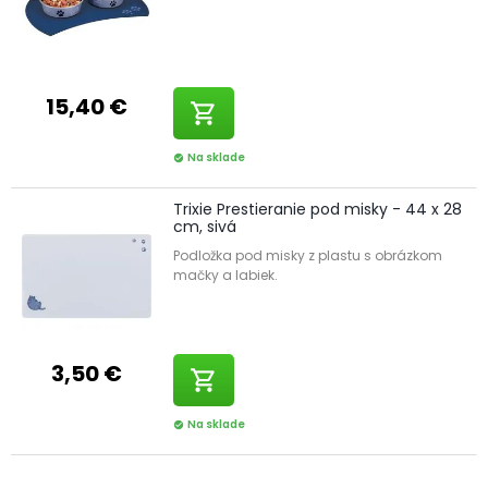
15,40 €
shopping_cart
Na sklade
check_circle
Trixie Prestieranie pod misky - 44 x 28
cm, sivá
Podložka pod misky z plastu s obrázkom
mačky a labiek.
3,50 €
shopping_cart
Na sklade
check_circle