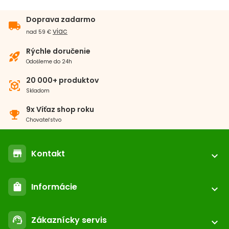
Doprava zadarmo
local_shipping
viac
nad 59 €
Rýchle doručenie
rocket_launch
Odošleme do 24h
20 000+ produktov
view_in_ar
Skladom
9x Víťaz shop roku
emoji_events
Chovateľstvo
Kontakt
store
expand_more
location_on
ABC-ZOO.SK
Informácie
shopping_bag
Nižné Kapustníky 2 040 12 Košice - Nad jazerom
expand_more
call
+421 552 601 000
Registrácia / login
email
Zákaznícky servis
support_agent
podpora@abc-zoo.sk
expand_more
Kontakt