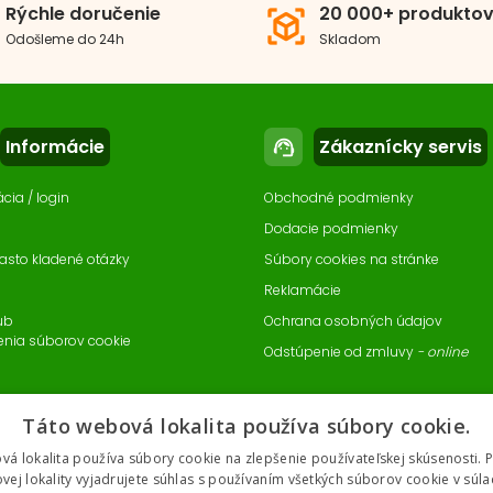
Rýchle doručenie
20 000+ produkto
view_in_ar
Odošleme do 24h
Skladom
Informácie
Zákaznícky servis
support_agent
ácia / login
Obchodné podmienky
Dodacie podmienky
asto kladené otázky
Súbory cookies na stránke
Reklamácie
ub
Ochrana osobných údajov
enia súborov cookie
Odstúpenie od zmluvy
- online
Táto webová lokalita používa súbory cookie.
vá lokalita používa súbory cookie na zlepšenie používateľskej skúsenosti. 
vej lokality vyjadrujete súhlas s používaním všetkých súborov cookie v súla