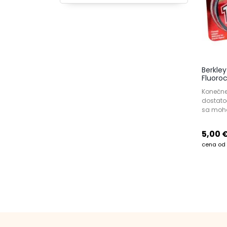
Berkley
Fluoro
Konečne
dostato
sa moho
5,00 
cena od