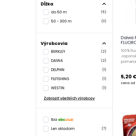
expand_less
Dĺžka
do 50 m
(5)
50 - 300 m
(3)
Daiwa 
FLUOR
expand_less
Výrobcovia
100% fl
BERKLEY
(2)
Japonsk
DAIWA
(2)
pomero
DELPHIN
(1)
5,20 
FILFISHING
(1)
cena od
WESTIN
(1)
Zobraziť všetkých výrobcov
Iba
Len skladom
(7)