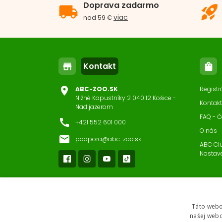
Doprava zadarmo
local_shipping
rocket_launch
viac
nad 59 €
Kontakt
store
shopping_bag
location_on
ABC-ZOO.SK
Registr
Nižné Kapustníky 2 040 12 Košice -
Kontakt
Nad jazerom
FAQ - Č
call
+421 552 601 000
O nás
email
podpora@abc-zoo.sk
ABC Cl
Nastav
Táto webo
našej webo