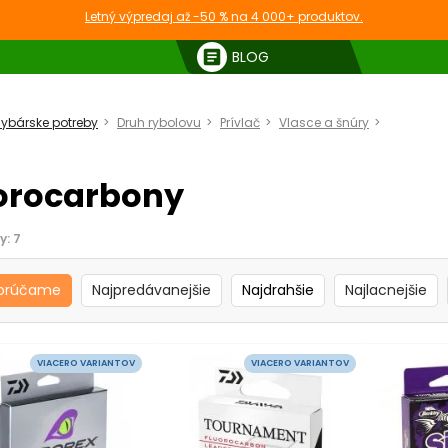
Letný výpredaj až -50 % na 4 000+ produktov.
article
BLOG
ybárske potreby
Druh rybolovu
Prívlač
Vlasce a šnúry
Fluoroca
orocarbony
y:
7
orúčame
Najpredávanejšie
Najdrahšie
Najlacnejšie
VIACERO VARIANTOV
VIACERO VARIANTOV