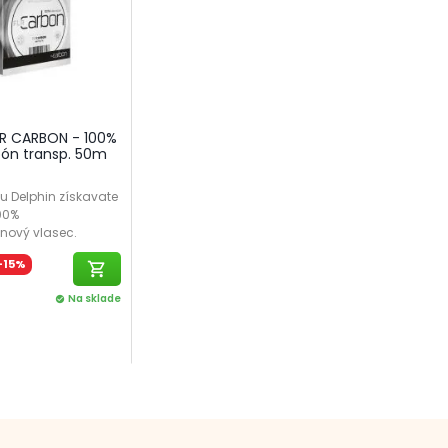
LR CARBON - 100%
bón transp. 50m
u Delphin získavate
00%
nový vlasec.
-15%
shopping_cart
Na sklade
check_circle