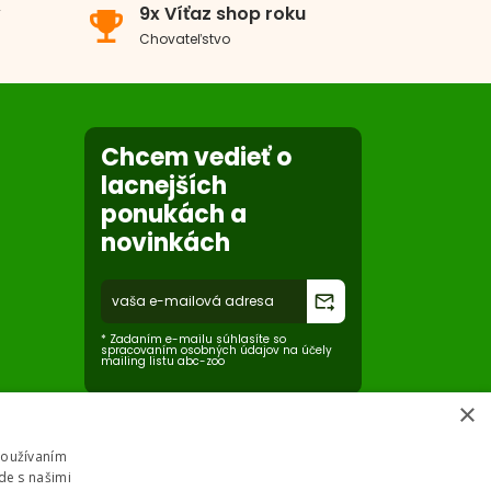
v
9x Víťaz shop roku
emoji_events
Chovateľstvo
Chcem vedieť o
lacnejších
ponukách a
novinkách
forward_to_inbox
* Zadaním e-mailu súhlasíte so
spracovaním osobných údajov na účely
mailing listu abc-zoo
×
Používaním
de s našimi