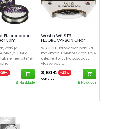
ck Fluorocarbon
Westin W6 ST3
ear 50m
FLUOROCARBON Clear
, ktorý je
W6 ST3 Fluorocarbon ponúka
 pevný v uzle a
maximálnu pevnosť v ťahu aj v
takmer neviditeľný,
uzle. Tento rýchlo potápavý
bí id...
vlasec vás ...
8,60 €
-29%
-23%
shopping_cart
shopping_cart
cena od
Na sklade
Na sklade
check_circle
check_circle