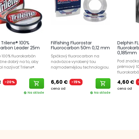
 Trilene® 100%
Filfishing Fluorostar
Delphin F
carbon Leader 25m
Fluorocarbon 50m 0,12 mm
fluorokar
0,185mm
 100% fluorokarbón
Špičkový fluorocarbon na
Pod značko
čne dobrý na to, aby
nadväzce vyrobený tou
prémiový 1
l nazývať Trilene®.
najmodernějšou technologiou.
fluorokarbó
€
6,60 €
4,60 €
-20%
-15%
shopping_cart
shopping_cart
cena od
cena od
Na sklade
Na sklade
check_circle
check_circle