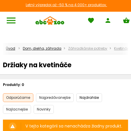
Letný výpredaj až -50 % na 4 000+ produktov.
menu
favorite
person
shopping_basket
Úvod
Dom, dielňa, záhrada
Záhradkárske potreby
Kvetináč
Držiaky na kvetináče
Produkty:
0
Odporúčame
Najpredávanejšie
Najdrahšie
Najlacnejšie
Novinky
V tejto kategórii sa nenachádza žiadny produkt.
warning