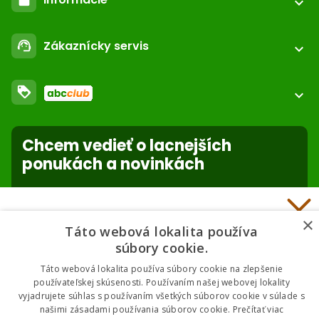
expand_more
call
+421 552 601 000
Registrácia / login
email
Zákaznícky servis
support_agent
podpora@abc-zoo.sk
expand_more
Kontakt
FAQ - Často kladené otázky
Obchodné podmienky
loyalty
O nás
expand_more
Dodacie podmienky
ABC Club
Súbory cookies na stránke
Použite body a nakupujte lacnejšie!
Nastavenia súborov cookie
Reklamácie
Chcem vedieť o lacnejších
Viac info
Ochrana osobných údajov
ponukách a novinkách
Odstúpenie od zmluvy
- online
forward_to_inbox
Nakupuj za klubové ceny 🏆
×
* Zadaním e-mailu súhlasíte so spracovaním osobných údajov na účely
Táto webová lokalita používa
mailing listu abc-zoo
Nižšie ceny na vybrané produkty. 2 % cashback. Členstvo zadarmo.
súbory cookie.
Táto webová lokalita používa súbory cookie na zlepšenie
používateľskej skúsenosti. Používaním našej webovej lokality
vyjadrujete súhlas s používaním všetkých súborov cookie v súlade s
Chcem klubové ceny
našimi zásadami používania súborov cookie.
Prečítať viac