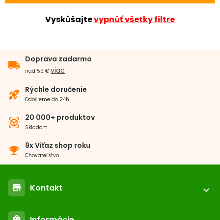
Vyskúšajte
vypnúť všetky filtre
Doprava zadarmo
local_shipping
viac
nad 59 €
Rýchle doručenie
rocket_launch
Odošleme do 24h
20 000+ produktov
view_in_ar
Skladom
9x Víťaz shop roku
emoji_events
Chovateľstvo
Kontakt
store
expand_more
location_on
ABC-ZOO.SK
Informácie
shopping_bag
Nižné Kapustníky 2 040 12 Košice - Nad jazerom