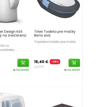
ker Design Kôš
Trixie Toaleta pre mačky
 na znečistenú
Berto sivá
u
Trojdielna toaleta pre mačky.
kôš na
podstielku.
15,40 €
-35%
shopping_cart
shopping_cart
23,70 €
Na sklade
Na sklade
check_circle
check_circle