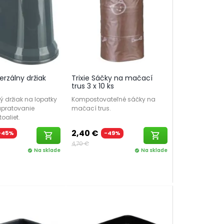
verzálny držiak
Trixie Sáčky na mačací
trus 3 x 10 ks
 držiak na lopatky
Kompostovateľné sáčky na
upratovanie
mačací trus.
oaliet.
2,40 €
-45%
-49%
shopping_cart
shopping_cart
4,70 €
Na sklade
Na sklade
check_circle
check_circle