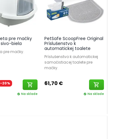
aleta pre mačky
PetSafe ScoopFree Original
sivo-biela
Príslušenstvo k
automatickej toalete
ta pre mačky.
Príslušenstvo k automatickej
samočistiacej toalete pre
mačky.
61,70 €
-20%
shopping_cart
shopping_cart
Na sklade
Na sklade
check_circle
check_circle