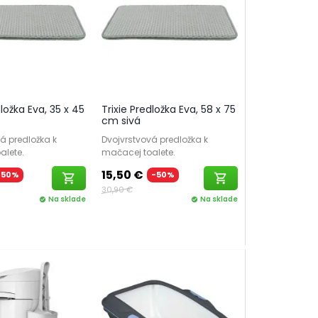
dložka Eva, 35 x 45
Trixie Predložka Eva, 58 x 75
cm sivá
á predložka k
Dvojvrstvová predložka k
alete.
mačacej toalete.
15,50 €
-50%
-50%
shopping_cart
shopping_cart
30,90 €
Na sklade
Na sklade
check_circle
check_circle