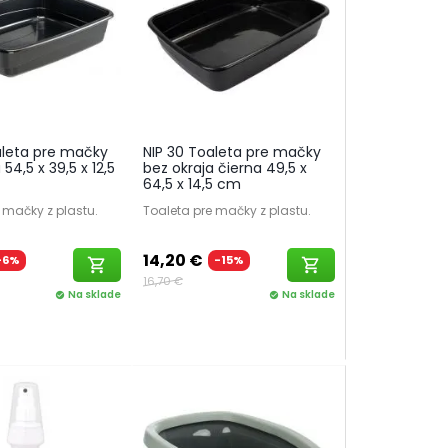
aleta pre mačky
NIP 30 Toaleta pre mačky
54,5 x 39,5 x 12,5
bez okraja čierna 49,5 x
64,5 x 14,5 cm
 mačky z plastu.
Toaleta pre mačky z plastu.
14,20 €
-6%
-15%
shopping_cart
shopping_cart
16,70 €
Na sklade
Na sklade
check_circle
check_circle