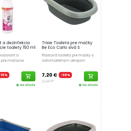
 a dezinfekcia
Trixie Toaleta pre mačky
ie toalety 150 ml
Be Eco Carlo sivá S
eodorant a
Plastová toaleta pre mačky s
a pre mačacie
odnímateľným okrajom.
7,20 €
-10%
-30%
shopping_cart
shopping_cart
10,30 €
Na sklade
Na sklade
check_circle
check_circle