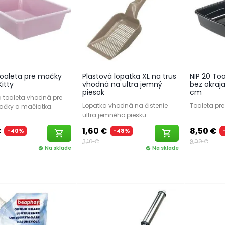
 Toaleta pre mačky
Plastová lopatka XL na trus
NIP 20 To
Kitty
vhodná na ultra jemný
bez okraja 
piesok
cm
á toaleta vhodná pre
Lopatka vhodná na čistenie
Toaleta pre
čky a mačiatka.
ultra jemného piesku.
€
1,60 €
8,50 €
-40%
-48%
shopping_cart
shopping_cart
3,10 €
9,00 €
Na sklade
Na sklade
check_circle
check_circle