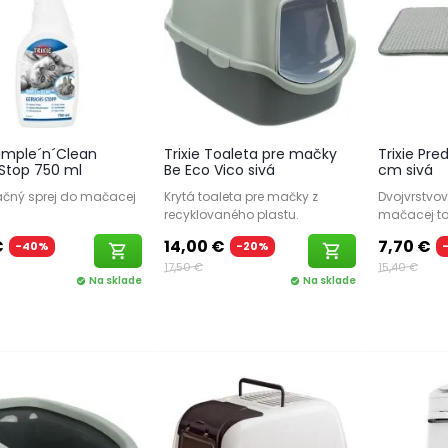
Simple´n´Clean
Trixie Toaleta pre mačky
Trixie Pre
Stop 750 ml
Be Eco Vico sivá
cm sivá
čný sprej do mačacej
Krytá toaleta pre mačky z
Dvojvrstvov
recyklovaného plastu.
mačacej to
€
14,00 €
7,70 €
-40%
-20%
shopping_cart
shopping_cart
17,50 €
15,40 €
Na sklade
Na sklade
check_circle
check_circle