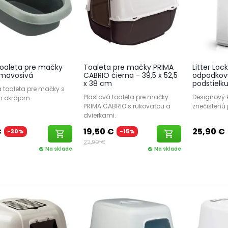
 Toaleta pre mačky
Toaleta pre mačky PRIMA
Litter Loc
tmavosivá
CABRIO čierna - 39,5 x 52,5
odpadkový
x 38 cm
podstielk
á toaleta pre mačky s
Plastová toaleta pre mačky
Designový 
 okrajom.
PRIMA CABRIO s rukoväťou a
znečistenú 
dvierkami.
€
19,50 €
25,90 €
-30%
-15%
shopping_cart
shopping_cart
22,90 €
Na sklade
Na sklade
check_circle
check_circle