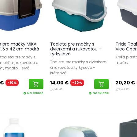
a pre mačky MIKA
Toaleta pre mačky s
Trixie To
51,5 x 42 cm modrá
dvierkami a rukoväťou -
Vico Ope
tyrkysová
toaleta pre mačy s
Krytá plast
Toaleta pre mačky s dvierkami
m uhlím, rukoväťou a
mačky.
a rukoväťou, tyrkysovo -
i, modro - sivá.
krémová.
 €
14,00 €
20,20 €
-10%
-20%
shopping_cart
shopping_cart
17,50 €
28,80 €
Na sklade
Na sklade
check_circle
check_circle