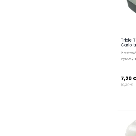
Trixie
Carlo 
Plastov
vysokým
7,20 
10,30 €