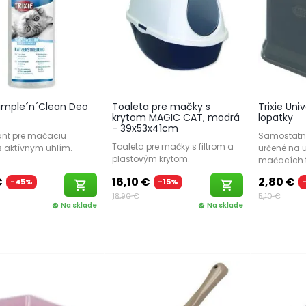
 Simple´n´Clean Deo
Toaleta pre mačky s
Trixie Uni
krytom MAGIC CAT, modrá
lopatky
- 39x53x41cm
nt pre mačaciu
Samostatný
Toaleta pre mačky s filtrom a
s aktívnym uhlím.
určené na 
plastovým krytom.
mačacích t
€
16,10 €
2,80 €
-45%
-15%
shopping_cart
shopping_cart
18,90 €
5,10 €
Na sklade
Na sklade
check_circle
check_circle