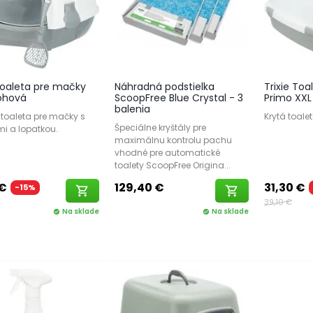
 Toaleta pre mačky
Náhradná podstielka
Trixie To
ohová
ScoopFree Blue Crystal - 3
Primo XXL 
balenia
toaleta pre mačky s
Krytá toale
Špeciálne kryštály pre
mi a lopatkou.
maximálnu kontrolu pachu
vhodné pre automatické
toalety ScoopFree Origina...
 €
129,40 €
31,30 €
-15%
shopping_cart
shopping_cart
39,10 €
Na sklade
Na sklade
check_circle
check_circle