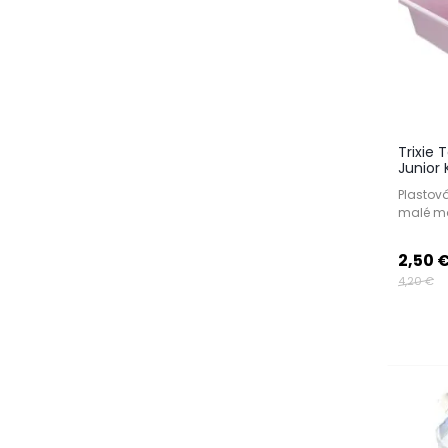
Trixie
Junior 
Plastov
malé ma
2,50 
4,20 €