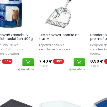
ňovač zápachu v
Trixie Kovová lopatka na
Deodorant
ch toaletách 400g
trus M
pre mačac
Odour Killer -
Lopatka na trus z
Beaphar d
ovač zápachu v
nehrdzavejúcej ocele.
dezinfekci
h toaletách.
toalety.
€
7,40 €
8,50 €
-10%
-35%
shopping_cart
shopping_cart
11,30 €
9,40 €
Na sklade
Na sklade
check_circle
check_circle