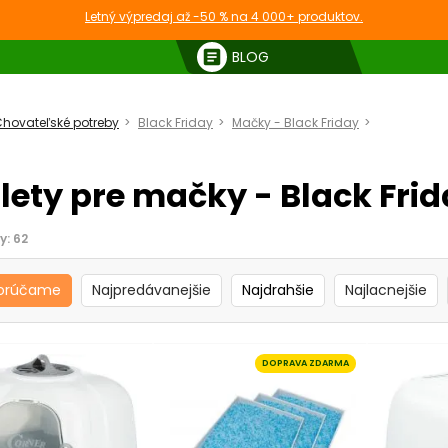
Letný výpredaj až -50 % na 4 000+ produktov.
article
BLOG
hovateľské potreby
Black Friday
Mačky - Black Friday
Toalety pr
lety pre mačky - Black Fri
y:
62
orúčame
Najpredávanejšie
Najdrahšie
Najlacnejšie
DOPRAVA ZDARMA