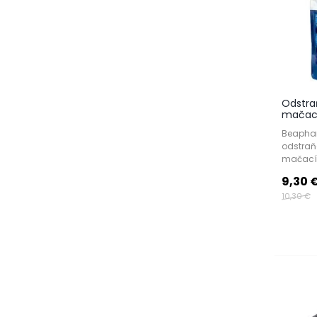
Odstra
mačací
Beaphar 
odstraň
mačacíc
9,30 
10,30 €