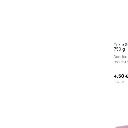
Trixie
750 g
Deodora
toaletu 
4,50 
8,20 €