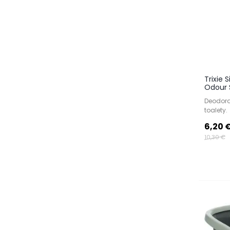
Trixie 
Odour 
Deodora
toalety.
6,20 
10,30 €