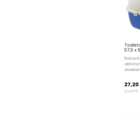
Toalet
57,5 x 
Rohová 
aktívny
dvierkam
27,20
30,30 €