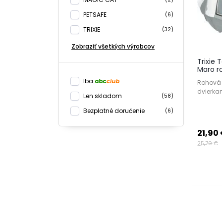
PETSAFE
(6)
TRIXIE
(32)
Zobraziť všetkých výrobcov
Trixie
Maro r
Iba
Rohová 
dvierka
Len skladom
(58)
Bezplatné doručenie
(6)
21,90
25,70 €