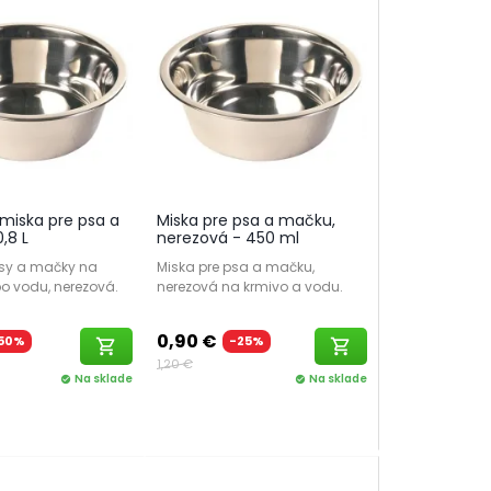
miska pre psa a
Miska pre psa a mačku,
,8 L
nerezová - 450 ml
psy a mačky na
Miska pre psa a mačku,
o vodu, nerezová.
nerezová na krmivo a vodu.
0,90 €
50%
-25%
shopping_cart
shopping_cart
1,20 €
Na sklade
Na sklade
check_circle
check_circle