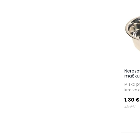
Nerezo
mačku 
Miska p
krmivo 
1,30 €
2,50 €