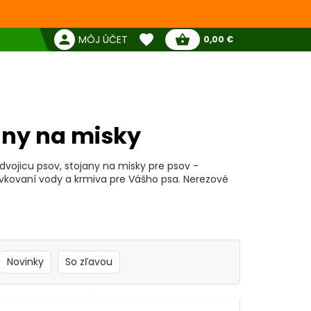
favorite
person
shopping_basket
MÔJ ÚČET
0,00 €
Žiadne produkty
Pokladňa
Obľúbené produkty
ky pre psov, stojany na misky
any na misky
dvojicu psov, stojany na misky pre psov -
ávkovaní vody a krmiva pre Vášho psa. Nerezové
Novinky
So zľavou