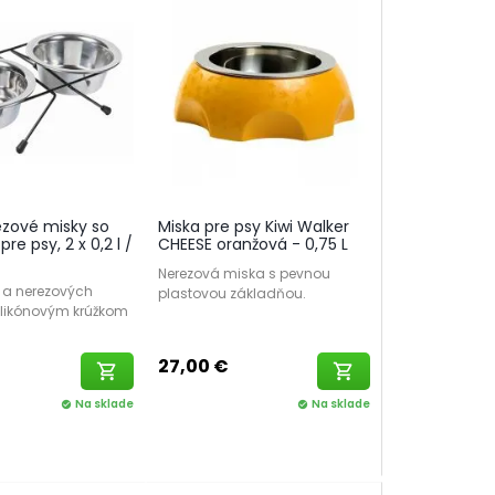
ezové misky so
Miska pre psy Kiwi Walker
re psy, 2 x 0,2 l /
CHEESE oranžová - 0,75 L
Nerezová miska s pevnou
u a nerezových
plastovou základňou.
silikónovým krúžkom
27,00 €
shopping_cart
shopping_cart
Na sklade
Na sklade
check_circle
check_circle