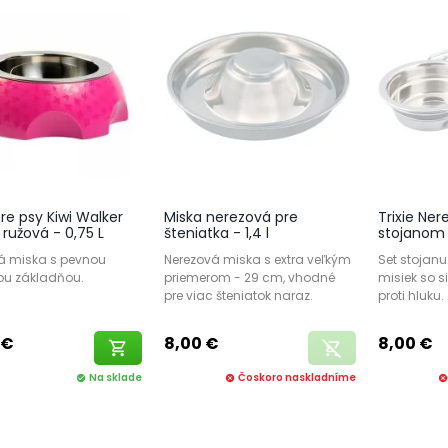
re psy Kiwi Walker
Miska nerezová pre
Trixie Ner
ružová - 0,75 L
šteniatka - 1,4 l
stojanom p
á miska s pevnou
Nerezová miska s extra veľkým
Set stojan
ou základňou.
priemerom - 29 cm, vhodné
misiek so 
pre viac šteniatok naraz.
proti hluku.
 €
8,00 €
8,00 €
shopping_cart
remove_shopping_cart
Na sklade
Čoskoro naskladníme
check_circle
cancel
cance