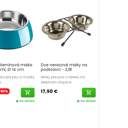
elamínová miska
Dve nerezové misky na
 ml, Ø 14 cm
podstavci - 2,8l
ka pre psy a mačky
Misky pre psa z nerezu na
.
železnom stojane.
17,50 €
-50%
shopping_cart
shopping_cart
Na sklade
Na sklade
check_circle
check_circle