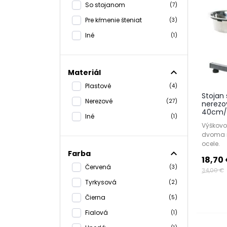
So stojanom
(7)
Pre kŕmenie šteniat
(3)
Iné
(1)
expand_less
Materiál
Plastové
(4)
Stojan
Nerezové
(27)
nerezo
40cm/2
Iné
(1)
Výškovo
dvoma m
ocele.
expand_less
Farba
18,70
Červená
(3)
34,00 €
Tyrkysová
(2)
Čierna
(5)
Fialová
(1)