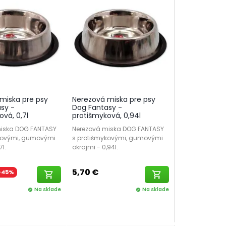
miska pre psy
Nerezová miska pre psy
sy -
Dog Fantasy -
vá, 0,7l
protišmyková, 0,94l
iska DOG FANTASY
Nerezová miska DOG FANTASY
kovými, gumovými
s protišmykovými, gumovými
7l.
okrajmi - 0,94l.
5,70 €
-45%
shopping_cart
shopping_cart
Na sklade
Na sklade
check_circle
check_circle