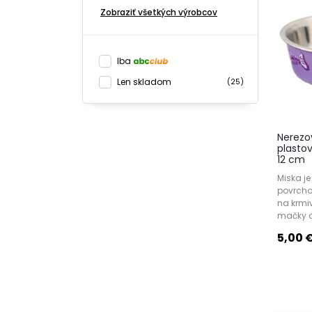
Zobraziť všetkých výrobcov
Iba
Len skladom
(25)
Nerezo
plasto
12 cm
Miska je
povrcho
na krmiv
mačky a
5,00 