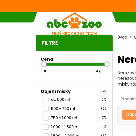
PRVÝ KROK K ZÁŽITKOM
Úvod
C
FILTRE
Ner
Cena
0,-
47,-
Nerezové
nerezová
misky r
expand_less
Objem misky
Produkt
do 500 ml
(7)
500 - 750 ml
(6)
Odp
750 - 1 000 ml
(7)
1 000 - 1 500 ml
(1)
1 500 - 2 000 ml
(5)