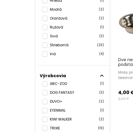
Hnedá
(1)
Modrá
(2)
Oranžová
(2)
Ružová
(1)
Sivá
(3)
Strieborná
(23)
Iná
(4)
Dve ne
podsta
Misky pr
expand_less
Výrobcovia
železno
ABC-ZOO
(1)
4,00 
DOG FANTASY
(3)
8,00 €
DUVO+
(2)
EYENIMAL
(1)
KIWI WALKER
(2)
TRIXIE
(19)