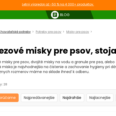
Letný výpredaj až -50 % na 4 000+ produktov.
article
BLOG
hovateľské potreby
Potreby pre psov
Misky pre psov
Nerezové mis
ezové misky pre psov, stoj
 misky pre psov, dvojité misky na vodu a granule pre psa, alebo 
 miska je najvhodnejšia na čistenie a zachovanie hygieny pri d
ôznych rozmerov máme na sklade ihneď k odberu.
y:
28
orúčame
Najpredávanejšie
Najdrahšie
Najlacnejšie