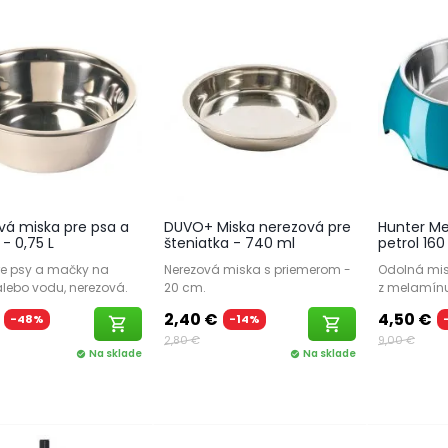
vá miska pre psa a
DUVO+ Miska nerezová pre
Hunter M
- 0,75 L
šteniatka - 740 ml
petrol 160
re psy a mačky na
Nerezová miska s priemerom -
Odolná mis
alebo vodu, nerezová.
20 cm.
z melamínu
2,40 €
4,50 €
-48%
-14%
shopping_cart
shopping_cart
2,80 €
9,00 €
Na sklade
Na sklade
check_circle
check_circle