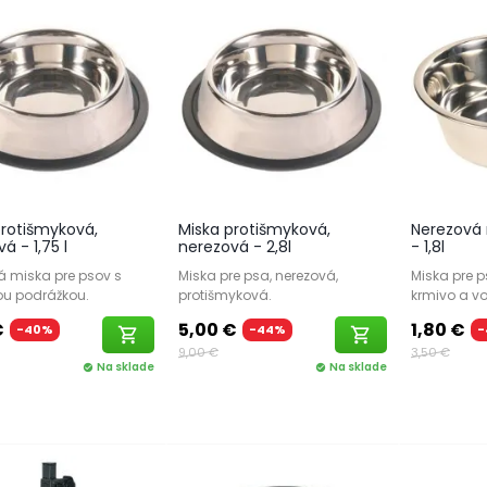
protišmyková,
Miska protišmyková,
Nerezová 
á - 1,75 l
nerezová - 2,8l
- 1,8l
á miska pre psov s
Miska pre psa, nerezová,
Miska pre p
u podrážkou.
protišmyková.
krmivo a v
€
5,00 €
1,80 €
-40%
-44%
-
shopping_cart
shopping_cart
9,00 €
3,50 €
Na sklade
Na sklade
check_circle
check_circle