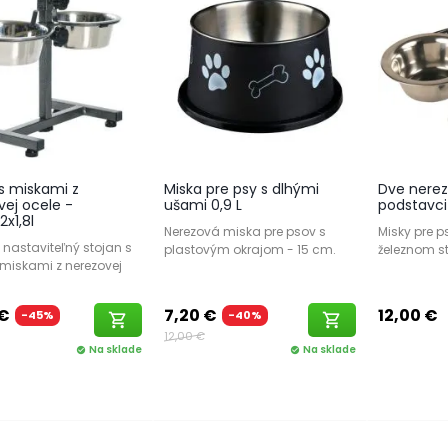
 s miskami z
Miska pre psy s dlhými
Dve nerez
vej ocele -
ušami 0,9 L
podstavci 
x1,8l
Nerezová miska pre psov s
Misky pre p
 nastaviteľný stojan s
plastovým okrajom - 15 cm.
železnom s
iskami z nerezovej
 €
7,20 €
12,00 €
-45%
-40%
shopping_cart
shopping_cart
12,00 €
Na sklade
Na sklade
check_circle
check_circle