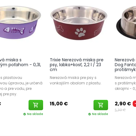
vá miska s
Trixie Nerezová miska pre
Nerezová 
vým poťahom - 0,3l,
psy, labka+kosť, 2,2 l / 23
Dog Fanta
cm
protišmyko
 s plastovou
Nerezová miska pre psy s
Nerezová m
vou úpravou, je určená
vonkajším obalom z plastu.
s protišmy
o a pre vodu, pre
okrajmi - 0,
j pre psy.
€
15,00 €
2,90 €
shopping_cart
shopping_cart
5,30 €
Na sklade
Na sklade
check_circle
check_circle