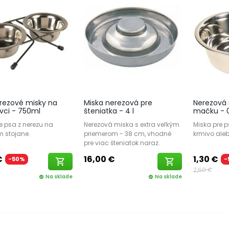
rezové misky na
Miska nerezová pre
Nerezová 
vci - 750ml
šteniatka - 4 l
mačku - 0
e psa z nerezu na
Nerezová miska s extra veľkým
Miska pre 
m stojane.
priemerom - 38 cm, vhodné
krmivo aleb
pre viac šteniatok naraz.
€
16,00 €
1,30 €
-50%
-
shopping_cart
shopping_cart
2,60 €
Na sklade
Na sklade
check_circle
check_circle