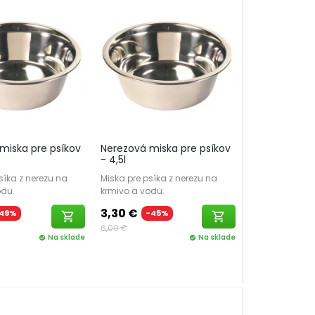
miska pre psíkov
Nerezová miska pre psíkov
- 4,5l
síka z nerezu na
Miska pre psíka z nerezu na
odu.
krmivo a vodu.
3,30 €
49%
-45%
shopping_cart
shopping_cart
6,00 €
Na sklade
Na sklade
check_circle
check_circle