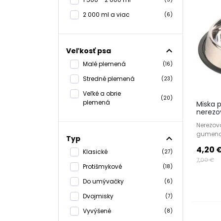
2 000 ml a viac
(6)
expand_less
Veľkosť psa
Malé plemená
(16)
Stredné plemená
(23)
Veľké a obrie
(20)
plemená
Miska 
nerezov
Nerezov
gumeno
expand_less
Typ
4,20 
Klasické
(27)
7,00 €
Protišmykové
(18)
Do umývačky
(6)
Dvojmisky
(7)
Vyvýšené
(8)