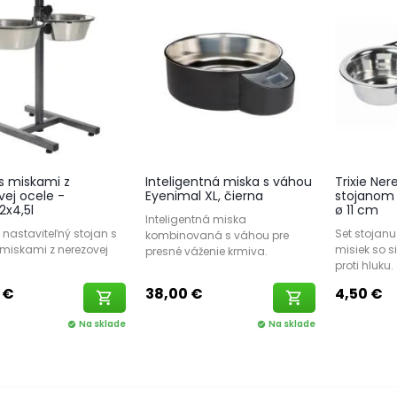
 s miskami z
Inteligentná miska s váhou
Trixie Ner
vej ocele -
Eyenimal XL, čierna
stojanom p
x4,5l
ø 11 cm
Inteligentná miska
 nastaviteľný stojan s
Set stojan
kombinovaná s váhou pre
iskami z nerezovej
misiek so 
presné váženie krmiva.
proti hluku.
 €
38,00 €
4,50 €
shopping_cart
shopping_cart
Na sklade
Na sklade
check_circle
check_circle