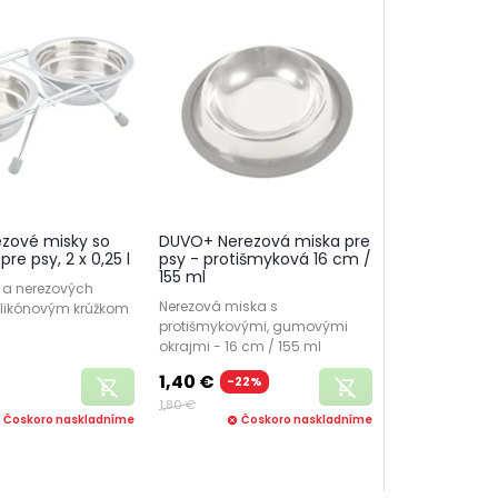
ezové misky so
DUVO+ Nerezová miska pre
re psy, 2 x 0,25 l
psy - protišmyková 16 cm /
155 ml
u a nerezových
Nerezová miska s
silikónovým krúžkom
protišmykovými, gumovými
okrajmi - 16 cm / 155 ml
1,40 €
-22%
remove_shopping_cart
remove_shopping_cart
1,80 €
Čoskoro naskladníme
Čoskoro naskladníme
l
cancel