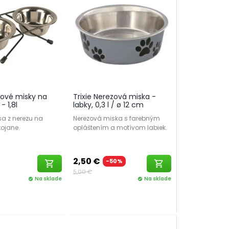
ové misky na
Trixie Nerezová miska -
- 1,8l
labky, 0,3 l / ø 12 cm
sa z nerezu na
Nerezová miska s farebným
tojane.
opláštením a motívom labiek.
2,50 €
-50%
shopping_cart
shopping_cart
5,00 €
Na sklade
Na sklade
check_circle
check_circle