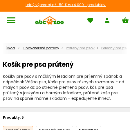
Letný výpredaj až -50 % na 4 000+ produktov.
menu
favorite
person
shopping_basket
Úvod
Chovateľské potreby
Potreby pre psov
Pelechy pre psa
Košík pre psa prútený
Košíky pre psov s mäkkým ležadlom pre príjemný spánok a
odpočinok Vášho psa, Koše pre psov rôznych rozmerov - od
malých psov až po stredné plemená psov, kôš pre psa
prútený s jaskyňou a horným ležadlom, prútené koše pre
psov na spanie máme skladom - expedujeme ihneď.
Produkty:
5