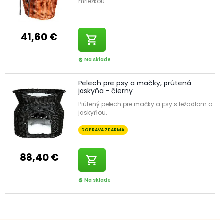
mriežkou.
41,60 €
shopping_cart
Na sklade
check_circle
Pelech pre psy a mačky, prútená
jaskyňa - čierny
Prútený pelech pre mačky a psy s ležadlom a
jaskyňou.
DOPRAVA ZDARMA
88,40 €
shopping_cart
Na sklade
check_circle