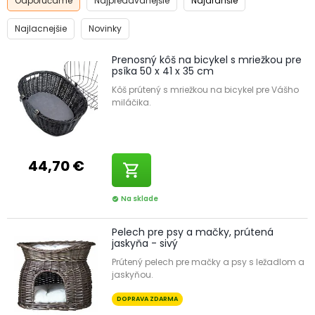
Odporúčame
Najpredávanejšie
Najdrahšie
Najlacnejšie
Novinky
Prenosný kôš na bicykel s mriežkou pre
psíka 50 x 41 x 35 cm
Kôš prútený s mriežkou na bicykel pre Vášho
miláčika.
44,70 €
shopping_cart
Na sklade
check_circle
Pelech pre psy a mačky, prútená
jaskyňa - sivý
Prútený pelech pre mačky a psy s ležadlom a
jaskyňou.
DOPRAVA ZDARMA