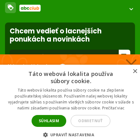
Obchodné podmienky
O nás
loyalty
expand_more
Dodacie podmienky
ABC Club
Súbory cookies na stránke
Nastavenia súborov cookie
Použite body a nakupujte lacnejšie!
Reklamácie
Chcem vedieť o lacnejších
Viac info
Ochrana osobných údajov
ponukách a novinkách
Odstúpenie od zmluvy
- online
forward_to_inbox
Nakupuj za klubové ceny 🏆
* Zadaním e-mailu súhlasíte so spracovaním osobných údajov na účely
×
mailing listu abc-zoo
Táto webová lokalita používa
Nižšie ceny na vybrané produkty. 2 % cashback. Členstvo zadarmo.
súbory cookie.
Táto webová lokalita používa súbory cookie na zlepšenie
používateľskej skúsenosti. Používaním našej webovej lokality
vyjadrujete súhlas s používaním všetkých súborov cookie v súlade s
Chcem klubové ceny
našimi zásadami používania súborov cookie.
Prečítať viac
2026 © ABC-ZOO • Všetky práva vyhradené
* Odoslaním súhlasíš so zásadami spracovania údajov.
SÚHLASIM
ODMIETNUŤ
UPRAVIŤ NASTAVENIA
Filtrovať produkty
tune