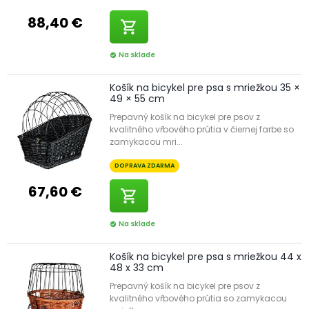
88,40 €
shopping_cart
Na sklade
check_circle
Košík na bicykel pre psa s mriežkou 35 ×
49 × 55 cm
Prepavný košík na bicykel pre psov z
kvalitného vŕbového prútia v čiernej farbe so
zamykacou mri...
DOPRAVA ZDARMA
67,60 €
shopping_cart
Na sklade
check_circle
Košík na bicykel pre psa s mriežkou 44 x
48 x 33 cm
Prepavný košík na bicykel pre psov z
kvalitného vŕbového prútia so zamykacou