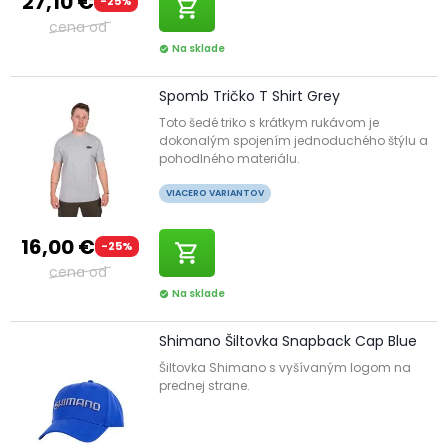
27,10 €
-25%
shopping_cart
cena od
Na sklade
check_circle
Spomb Tričko T Shirt Grey
Toto šedé triko s krátkym rukávom je
dokonalým spojením jednoduchého štýlu a
pohodlného materiálu.
VIACERO VARIANTOV
16,00 €
-25%
shopping_cart
cena od
Na sklade
check_circle
Shimano Šiltovka Snapback Cap Blue
Šiltovka Shimano s vyšívaným logom na
prednej strane.