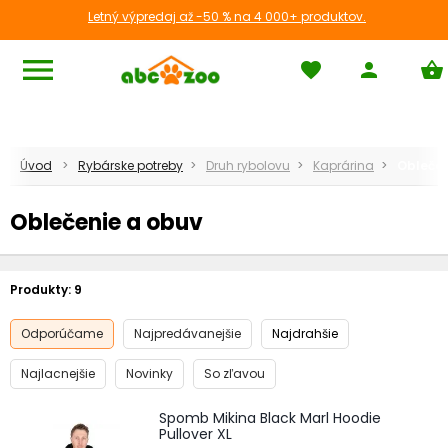
Letný výpredaj až -50 % na 4 000+ produktov.
menu
favorite
person
shopping_basket
Úvod
Rybárske potreby
Druh rybolovu
Kaprárina
Oblečen
Oblečenie a obuv
Produkty:
9
Odporúčame
Najpredávanejšie
Najdrahšie
Najlacnejšie
Novinky
So zľavou
Spomb Mikina Black Marl Hoodie
Pullover XL