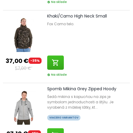
Na sklade
check_circle
Khaki/Camo High Neck Small
Fox Camo telo.
37,00 €
-35%
shopping_cart
57,00 €
Na sklade
check_circle
Spomb Mikina Grey Zipped Hoody
Šedá mikina s kapucňou na zips je
symbolom jednoduchosti a štýlu. Je
vyrobená z mäkkej látky, kt...
VIACERO VARIANTOV