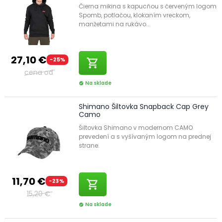
Čierna mikina s kapucňou s červeným logom
Spomb, potlačou, klokaním vreckom,
manžetami na rukávo...
27,10 €
-25%
shopping_cart
cena od
Na sklade
check_circle
Shimano Šiltovka Snapback Cap Grey
Camo
Šiltovka Shimano v modernom CAMO
prevedení a s vyšívaným logom na prednej
strane.
11,70 €
-23%
shopping_cart
15,20 €
Na sklade
check_circle