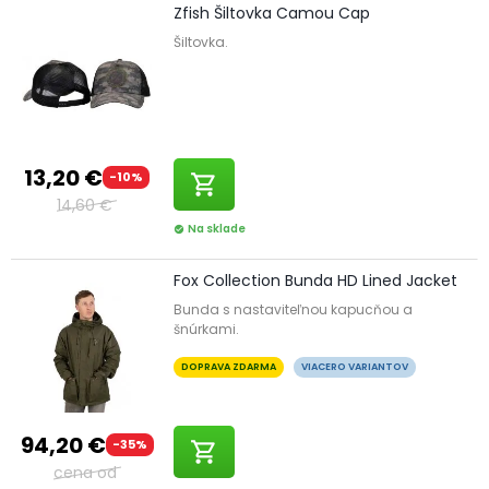
Zfish Šiltovka Camou Cap
Šiltovka.
13,20 €
-10%
shopping_cart
14,60 €
Na sklade
check_circle
Fox Collection Bunda HD Lined Jacket
Bunda s nastaviteľnou kapucňou a
šnúrkami.
DOPRAVA ZDARMA
VIACERO VARIANTOV
94,20 €
-35%
shopping_cart
cena od