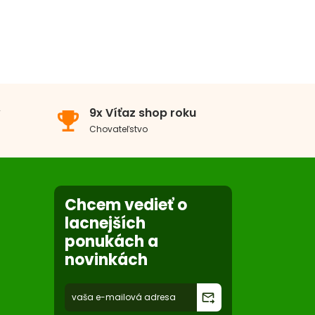
v
9x Víťaz shop roku
emoji_events
Chovateľstvo
Chcem vedieť o
lacnejších
ponukách a
novinkách
forward_to_inbox