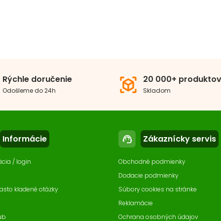
Rýchle doručenie
20 000+ produkto
view_in_ar
Odošleme do 24h
Skladom
Informácie
Zákaznícky servis
support_agent
ácia / login
Obchodné podmienky
Dodacie podmienky
asto kladené otázky
Súbory cookies na stránke
Reklamácie
ub
Ochrana osobných údajov