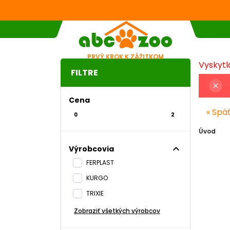
PRVÝ KROK K ZÁŽITKOM
Vyskytla
FILTRE
close
Cena
« Spä
0
2
Úvod
expand_less
Výrobcovia
FERPLAST
KURGO
TRIXIE
Zobraziť všetkých výrobcov