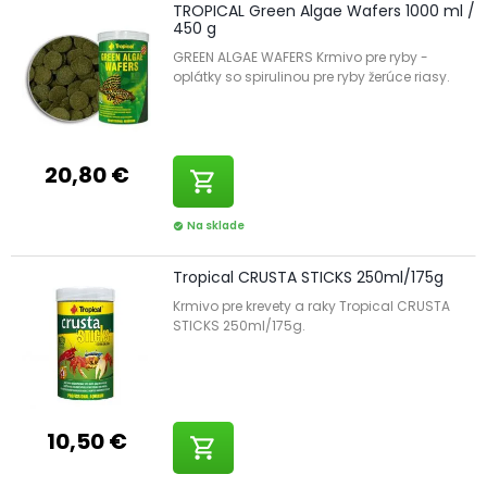
TROPICAL Green Algae Wafers 1000 ml /
450 g
GREEN ALGAE WAFERS Krmivo pre ryby -
oplátky so spirulinou pre ryby žerúce riasy.
20,80 €
shopping_cart
Na sklade
check_circle
Tropical CRUSTA STICKS 250ml/175g
Krmivo pre krevety a raky Tropical CRUSTA
STICKS 250ml/175g.
10,50 €
shopping_cart