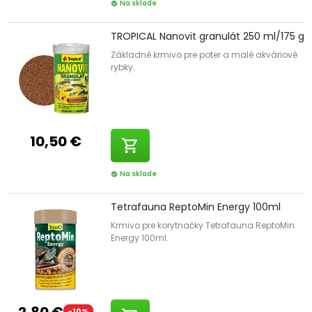
Na sklade
check_circle
TROPICAL Nanovit granulát 250 ml/175 g
Základné krmivo pre poter a malé akváriové
rybky.
10,50 €
shopping_cart
Na sklade
check_circle
Tetrafauna ReptoMin Energy 100ml
Krmivo pre korytnačky Tetrafauna ReptoMin
Energy 100ml.
2,80 €
-10%