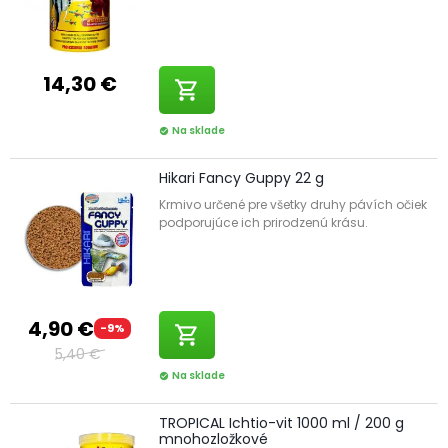
14,30 €
shopping_cart
Na sklade
check_circle
Hikari Fancy Guppy 22 g
Krmivo určené pre všetky druhy pávích očiek
podporujúce ich prirodzenú krásu.
4,90 €
-9%
shopping_cart
5,40 €
Na sklade
check_circle
TROPICAL Ichtio-vit 1000 ml / 200 g
mnohozložkové