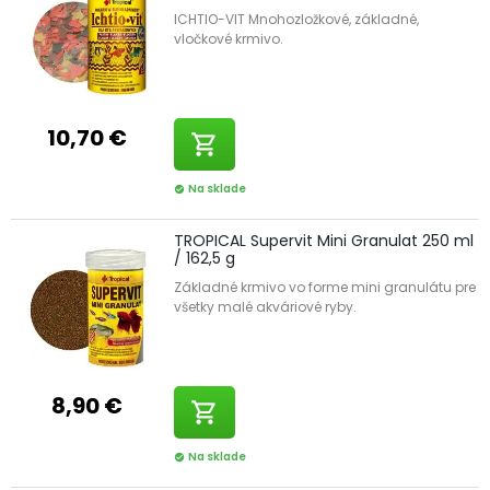
ICHTIO-VIT Mnohozložkové, základné,
vločkové krmivo.
10,70 €
shopping_cart
Na sklade
check_circle
TROPICAL Supervit Mini Granulat 250 ml
/ 162,5 g
Základné krmivo vo forme mini granulátu pre
všetky malé akváriové ryby.
8,90 €
shopping_cart
Na sklade
check_circle