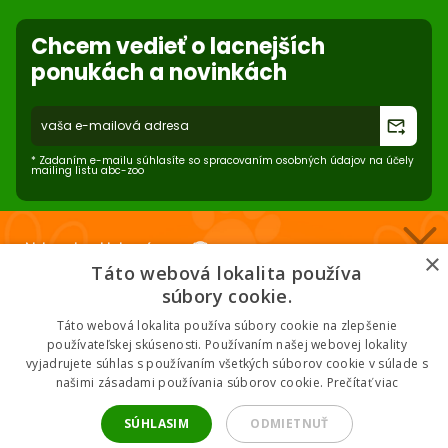
Súbory cookies na stránke
Použite body a nakupujte lacnejšie!
Nastavenia súborov cookie
Reklamácie
Chcem vedieť o lacnejších
Viac info
Ochrana osobných údajov
ponukách a novinkách
Odstúpenie od zmluvy
- online
forward_to_inbox
* Zadaním e-mailu súhlasíte so spracovaním osobných údajov na účely
mailing listu abc-zoo
Nakupuj za klubové ceny 🏆
×
Táto webová lokalita používa
Nižšie ceny na vybrané produkty. 2 % cashback. Členstvo zadarmo.
súbory cookie.
2026 © ABC-ZOO • Všetky práva vyhradené
Táto webová lokalita používa súbory cookie na zlepšenie
používateľskej skúsenosti. Používaním našej webovej lokality
vyjadrujete súhlas s používaním všetkých súborov cookie v súlade s
Chcem klubové ceny
našimi zásadami používania súborov cookie.
Prečítať viac
* Odoslaním súhlasíš so zásadami spracovania údajov.
SÚHLASIM
ODMIETNUŤ