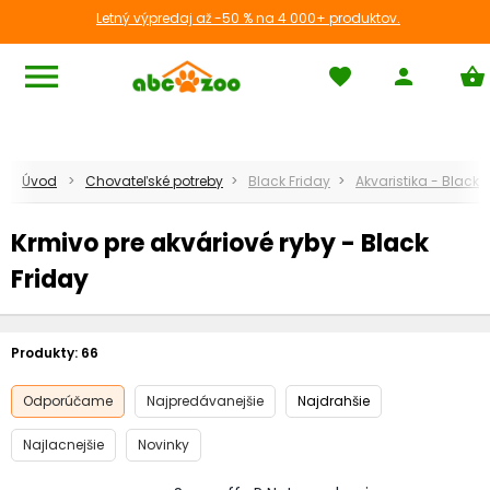
Letný výpredaj až -50 % na 4 000+ produktov.
menu
favorite
person
shopping_basket
Úvod
Chovateľské potreby
Black Friday
Akvaristika - Black 
Krmivo pre akváriové ryby - Black
Friday
Produkty:
66
Odporúčame
Najpredávanejšie
Najdrahšie
Najlacnejšie
Novinky