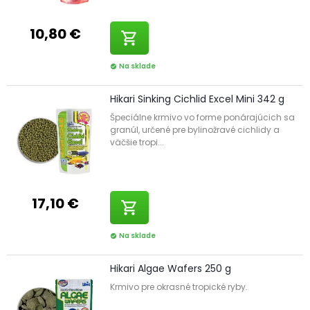
10,80 €
shopping_cart
Na sklade
check_circle
Hikari Sinking Cichlid Excel Mini 342 g
Špeciálne krmivo vo forme ponárajúcich sa
granúl, určené pre bylinožravé cichlidy a
väčšie tropi...
17,10 €
shopping_cart
Na sklade
check_circle
Hikari Algae Wafers 250 g
Krmivo pre okrasné tropické ryby.