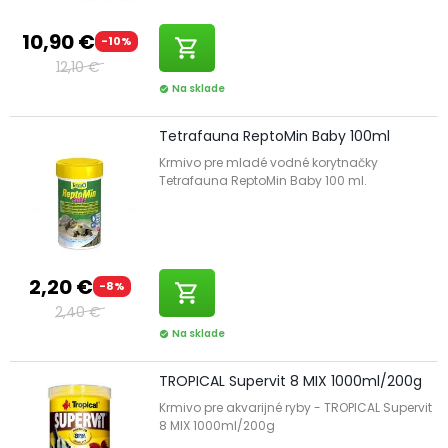
10,90 €
-10%
shopping_cart
12,10 €
Na sklade
check_circle
Tetrafauna ReptoMin Baby 100ml
Krmivo pre mladé vodné korytnačky
Tetrafauna ReptoMin Baby 100 ml.
2,20 €
-8%
shopping_cart
2,40 €
Na sklade
check_circle
TROPICAL Supervit 8 MIX 1000ml/200g
Krmivo pre akvarijné ryby - TROPICAL Supervit
8 MIX 1000ml/200g