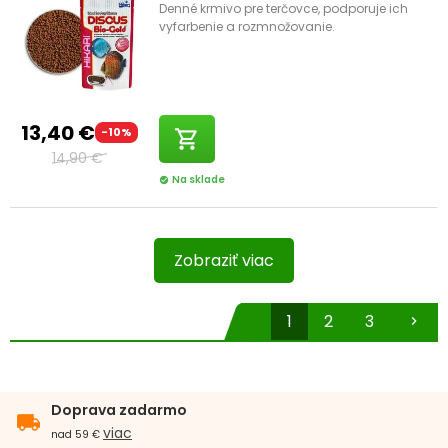
Denné krmivo pre terčovce, podporuje ich
vyfarbenie a rozmnožovanie.
13,40 €
-10%
shopping_cart
14,90 €
Na sklade
check_circle
Zobraziť viac
1
2
3
chevron_right
Doprava zadarmo
local_shipping
viac
nad 59 €