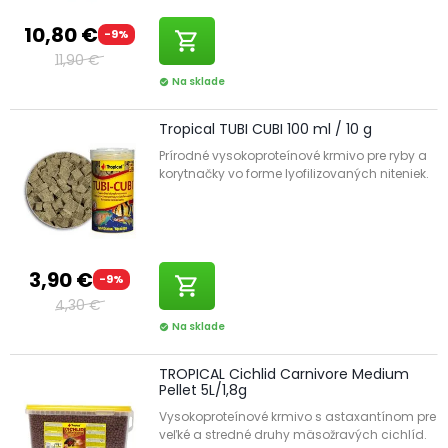
10,80 €
-9%
shopping_cart
11,90 €
Na sklade
check_circle
Tropical TUBI CUBI 100 ml / 10 g
Prírodné vysokoproteínové krmivo pre ryby a
korytnačky vo forme lyofilizovaných niteniek.
3,90 €
-9%
shopping_cart
4,30 €
Na sklade
check_circle
TROPICAL Cichlid Carnivore Medium
Pellet 5L/1,8g
Vysokoproteínové krmivo s astaxantínom pre
veľké a stredné druhy mäsožravých cichlíd.