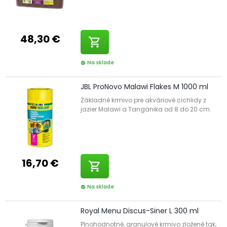
48,30 €
shopping_cart
Na sklade
check_circle
JBL ProNovo Malawi Flakes M 1000 ml
Základné krmivo pre akváriové cichlidy z
jazier Malawi a Tanganika od 8 do 20 cm.
16,70 €
shopping_cart
Na sklade
check_circle
Royal Menu Discus-Siner L 300 ml
Plnohodnotné, granulové krmivo zložené tak,