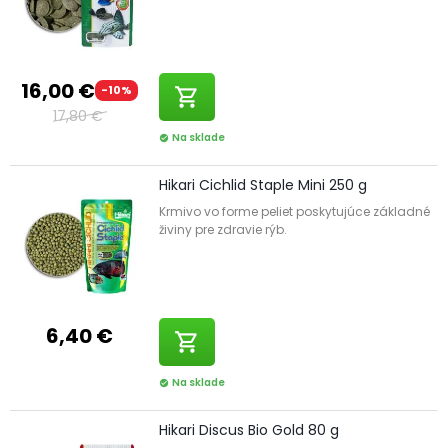
16,00 €
-10%
shopping_cart
17,80 €
Na sklade
check_circle
Hikari Cichlid Staple Mini 250 g
Krmivo vo forme peliet poskytujúce základné
živiny pre zdravie rýb.
6,40 €
shopping_cart
Na sklade
check_circle
Hikari Discus Bio Gold 80 g