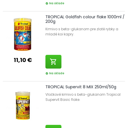
Na sklade
check_circle
TROPICAL Goldfish colour flake 1000ml /
200g
Krmivo s beta-glukanom pre zlaté rybky a
mladé koi kapry.
11,10 €
shopping_cart
Na sklade
check_circle
TROPICAL Supervit 8 MIX 250ml/50g
Vločkové krmivo s beta-glukanom Tropical
Supervit Basic flake.