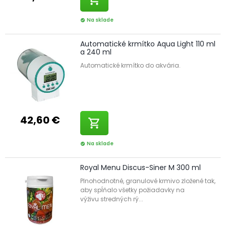
Na sklade
check_circle
Automatické krmítko Aqua Light 110 ml
a 240 ml
Automatické krmítko do akvária.
42,60 €
shopping_cart
Na sklade
check_circle
Royal Menu Discus-Siner M 300 ml
Plnohodnotné, granulové krmivo zložené tak,
aby spĺňalo všetky požiadavky na
výživu stredných rý...