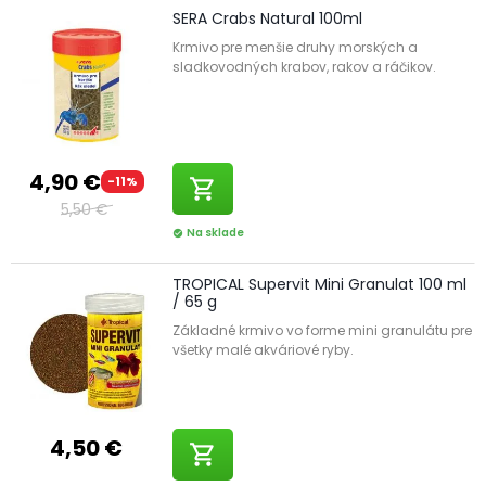
SERA Crabs Natural 100ml
Krmivo pre menšie druhy morských a
sladkovodných krabov, rakov a ráčikov.
4,90 €
-11%
shopping_cart
5,50 €
Na sklade
check_circle
TROPICAL Supervit Mini Granulat 100 ml
/ 65 g
Základné krmivo vo forme mini granulátu pre
všetky malé akváriové ryby.
4,50 €
shopping_cart