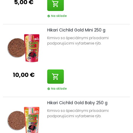
5,00 €
shopping_cart
Na sklade
check_circle
Hikari Cichlid Gold Mini 250 g
Krmivo so špeciálnymi prísadami
podporujúcimi vyfarbenie rýb.
10,00 €
shopping_cart
Na sklade
check_circle
Hikari Cichlid Gold Baby 250 g
Krmivo so špeciálnymi prísadami
podporujúcimi vyfarbenie rýb.