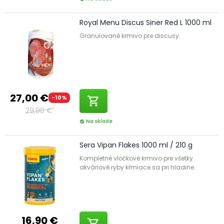
Royal Menu Discus Siner Red L 1000 ml
Granulované krmivo pre discusy.
27,00 €
-10%
shopping_cart
29,90 €
Na sklade
check_circle
Sera Vipan Flakes 1000 ml / 210 g
Kompletné vločkové krmivo pre všetky
akváriové ryby kŕmiace sa pri hladine.
16,90 €
shopping_cart