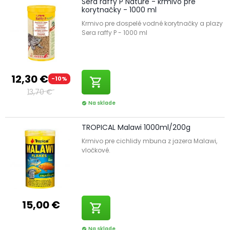
Sera raffy P Nature - krmivo pre
korytnačky - 1000 ml
Krmivo pre dospelé vodné korytnačky a plazy
Sera raffy P - 1000 ml
12,30 €
-10%
shopping_cart
13,70 €
Na sklade
check_circle
TROPICAL Malawi 1000ml/200g
Krmivo pre cichlidy mbuna z jazera Malawi,
vločkové.
15,00 €
shopping_cart
Na sklade
check_circle