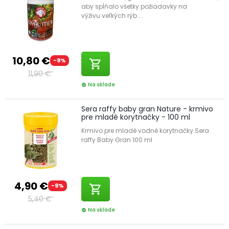
aby spĺňalo všetky požiadavky na
výživu veľkých rýb ...
10,80 €
-9%
shopping_cart
11,90 €
Na sklade
check_circle
Sera raffy baby gran Nature - krmivo
pre mladé korytnačky - 100 ml
Krmivo pre mladé vodné korytnačky Sera
raffy Baby Gran 100 ml
4,90 €
-9%
shopping_cart
5,40 €
Na sklade
check_circle