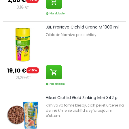
shopping_cart
3,10 €
Na sklade
check_circle
JBL ProNovo Cichlid Grano M 1000 ml
Základné krmivo pre cichlidy.
19,10 €
-10%
shopping_cart
21,20 €
Na sklade
check_circle
Hikari Cichlid Gold Sinking Mini 342 g
Krmivo vo forme klesajúcich peliet určené na
denné kŕmenie cichlíd s vyfarbujúcim
efektom.