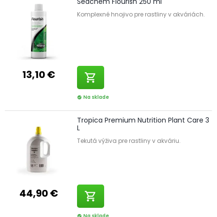
Seachem Flourish 250 ml
Komplexné hnojivo pre rastliny v akváriách.
13,10 €
shopping_cart
Na sklade
check_circle
Tropica Premium Nutrition Plant Care 3
L
Tekutá výživa pre rastliny v akváriu.
44,90 €
shopping_cart
Na sklade
check_circle