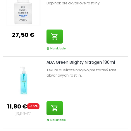
Doplnok pre akváriové rastliny.
27,50 €
shopping_cart
Na sklade
check_circle
ADA Green Brighty Nitrogen 180ml
Tekuté dusíkaté hnojivo pre zdravý rast
akváriových rastlín.
11,80 €
-15%
shopping_cart
13,90 €
Na sklade
check_circle