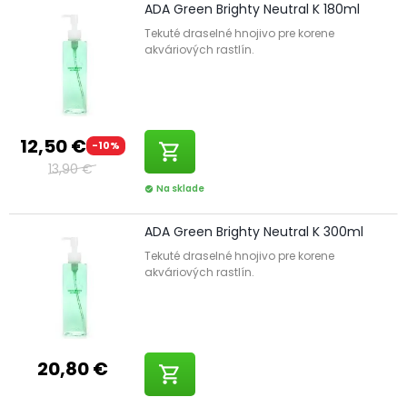
ADA Green Brighty Neutral K 180ml
Tekuté draselné hnojivo pre korene
akváriových rastlín.
12,50 €
-10%
shopping_cart
13,90 €
Na sklade
check_circle
ADA Green Brighty Neutral K 300ml
Tekuté draselné hnojivo pre korene
akváriových rastlín.
20,80 €
shopping_cart