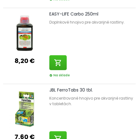
EASY-LIFE Carbo 250ml
Doplnkové hnojivo pre akvarijné rastliny.
8,20 €
shopping_cart
Na sklade
check_circle
JBL FerroTabs 30 tbl.
Koncentrované hnojivo pre akvarijné rastliny
v tabletách.
7,60 €
shopping_cart