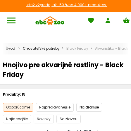
Letný výpredaj až -50 % na 4 000+ produktov.
menu
favorite
person
shopping_basket
Úvod
Chovateľské potreby
Black Friday
Akvaristika - Black 
Hnojivo pre akvarijné rastliny - Black
Friday
Produkty:
15
Odporúčame
Najpredávanejšie
Najdrahšie
Najlacnejšie
Novinky
So zľavou