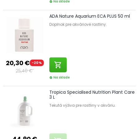
Na sklade
check_circle
ADA Nature Aquarium ECA PLUS 50 ml
Doplnok pre akváriové rastliny.
20,30 €
-20%
shopping_cart
25,40 €
Na sklade
check_circle
Tropica Specialised Nutrition Plant Care
3 L
Tekutá výživa pre rastliny v akváriu.
44,90 €