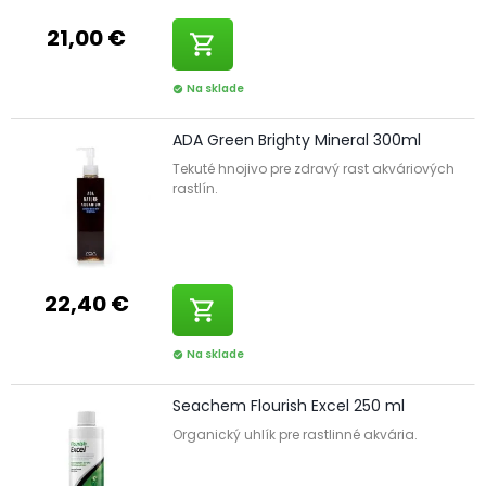
21,00 €
shopping_cart
Na sklade
check_circle
ADA Green Brighty Mineral 300ml
Tekuté hnojivo pre zdravý rast akváriových
rastlín.
22,40 €
shopping_cart
Na sklade
check_circle
Seachem Flourish Excel 250 ml
Organický uhlík pre rastlinné akvária.