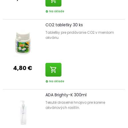
Na sklade
check_circle
CO2 tabletky 30 ks
Tabletky pre pridávanie CO2 v menšom
akváriu.
4,80 €
shopping_cart
Na sklade
check_circle
ADA Brighty-K 300ml
Tekuté draselné hnojivo pre korene
akváriových rastlín.