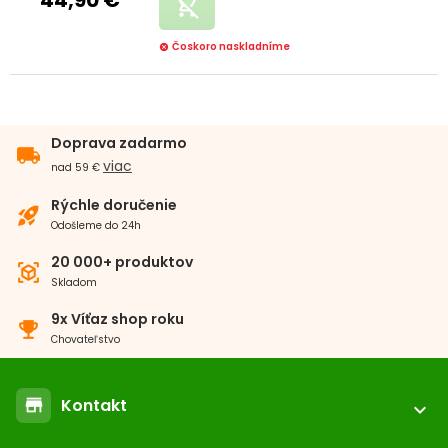
remove_shopping_cart
Čoskoro naskladníme
cancel
Doprava zadarmo
local_shipping
viac
nad 59 €
Rýchle doručenie
rocket_launch
Odošleme do 24h
20 000+ produktov
view_in_ar
Skladom
9x Víťaz shop roku
emoji_events
Chovateľstvo
Kontakt
store
expand_more