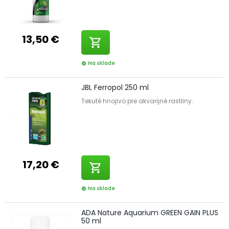
13,50 €
shopping_cart
Na sklade
check_circle
JBL Ferropol 250 ml
Tekuté hnojivo pre akvarijné rastliny.
17,20 €
shopping_cart
Na sklade
check_circle
ADA Nature Aquarium GREEN GAIN PLUS
50 ml