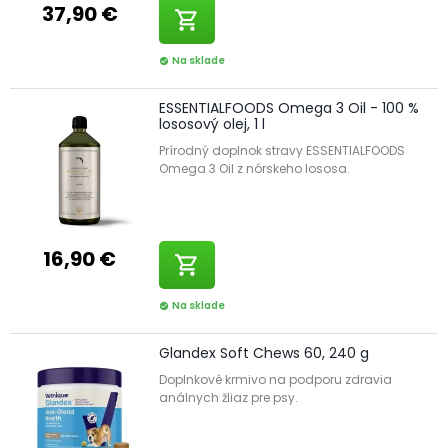
37,90 €
shopping_cart
Na sklade
check_circle
ESSENTIALFOODS Omega 3 Oil - 100 %
lososový olej, 1 l
Prírodný doplnok stravy ESSENTIALFOODS
Omega 3 Oil z nórskeho lososa.
16,90 €
shopping_cart
Na sklade
check_circle
Glandex Soft Chews 60, 240 g
Doplnkové krmivo na podporu zdravia
análnych žliaz pre psy.