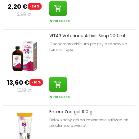
2,20 €
-24%
shopping_cart
2,90 €
Na sklade
check_circle
VITAR Veterinae Artivit Sirup 200 ml
Chondroprotektívum pre psy a mačky vo
forme sirupu.
13,60 €
-10%
shopping_cart
15,10 €
Na sklade
check_circle
Entero Zoo gel 100 g
Detoxikačný gél na zmiernenie zažívacích
problémov u zvierat.