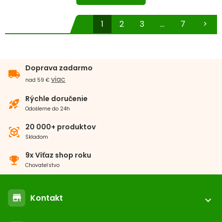
1
2
3
...
7
chevron_right
Doprava zadarmo
local_shipping
viac
nad 59 €
Rýchle doručenie
rocket_launch
Odošleme do 24h
20 000+ produktov
view_in_ar
Skladom
9x Víťaz shop roku
emoji_events
Chovateľstvo
Kontakt
store
expand_more
ABC-ZOO.SK