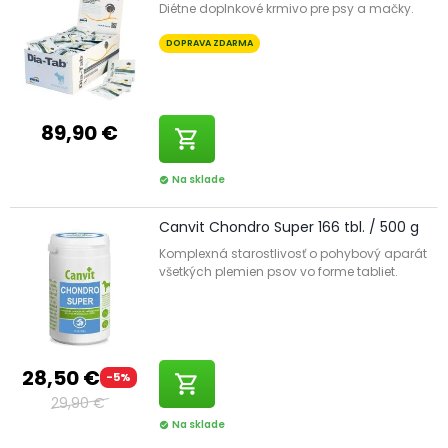
Diétne doplnkové krmivo pre psy a mačky.
DOPRAVA ZDARMA
89,90 €
shopping_cart
Na sklade
check_circle
Canvit Chondro Super 166 tbl. / 500 g
Komplexná starostlivosť o pohybový aparát
všetkých plemien psov vo forme tabliet.
28,50 €
-5%
shopping_cart
29,90 €
Na sklade
check_circle