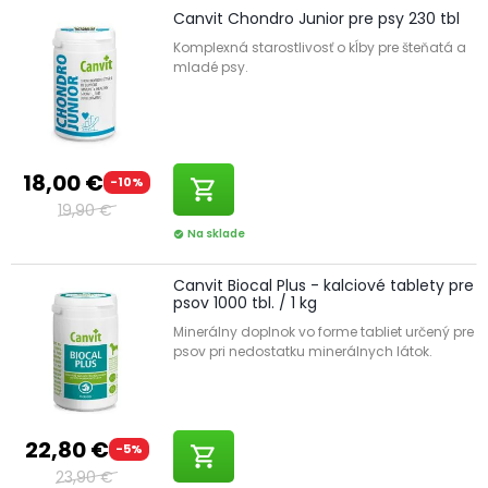
Canvit Chondro Junior pre psy 230 tbl
Komplexná starostlivosť o kĺby pre šteňatá a
mladé psy.
18,00 €
-10%
shopping_cart
19,90 €
Na sklade
check_circle
Canvit Biocal Plus - kalciové tablety pre
psov 1000 tbl. / 1 kg
Minerálny doplnok vo forme tabliet určený pre
psov pri nedostatku minerálnych látok.
22,80 €
-5%
shopping_cart
23,90 €