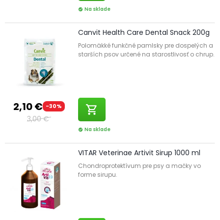
Na sklade
check_circle
Canvit Health Care Dental Snack 200g
Polomäkké funkčné pamlsky pre dospelých a
starších psov určené na starostlivosť o chrup.
2,10 €
-30%
shopping_cart
3,00 €
Na sklade
check_circle
VITAR Veterinae Artivit Sirup 1000 ml
Chondroprotektívum pre psy a mačky vo
forme sirupu.