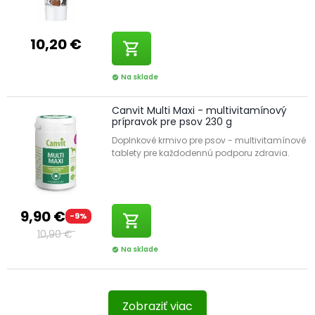
10,20 €
shopping_cart
Na sklade
check_circle
Canvit Multi Maxi - multivitamínový
prípravok pre psov 230 g
Doplnkové krmivo pre psov - multivitamínové
tablety pre každodennú podporu zdravia.
9,90 €
-9%
shopping_cart
10,90 €
Na sklade
check_circle
Zobraziť viac