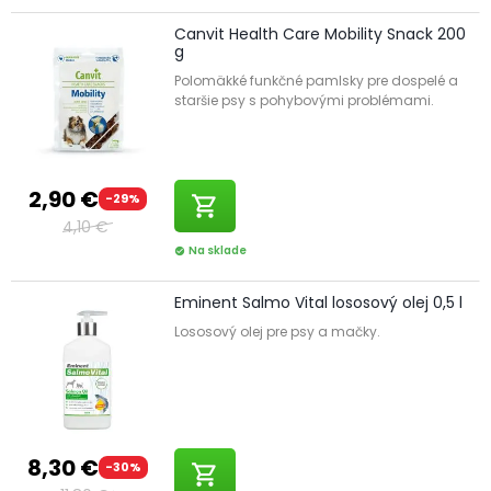
Canvit Health Care Mobility Snack 200
g
Polomäkké funkčné pamlsky pre dospelé a
staršie psy s pohybovými problémami.
2,90 €
-29%
shopping_cart
4,10 €
Na sklade
check_circle
Eminent Salmo Vital lososový olej 0,5 l
Lososový olej pre psy a mačky.
8,30 €
-30%
shopping_cart