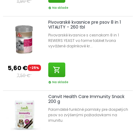
11,80 €
Na sklade
check_circle
Pivovarské kvasnice pre psov 8 in 1
VITALITY - 260 tbl
Pivovarské kvasnice s cesnakom 8 in 1
REWERS YEAST vo forme tabliet tvoria
vyvážené doplnkové kr...
5,60 €
-25%
shopping_cart
7,50 €
Na sklade
check_circle
Canvit Health Care Immunity Snack
200 g
Polomäkké funkčné pamlsky pre dospelých
psov so zvýšenými požiadavkami na
imunitu.