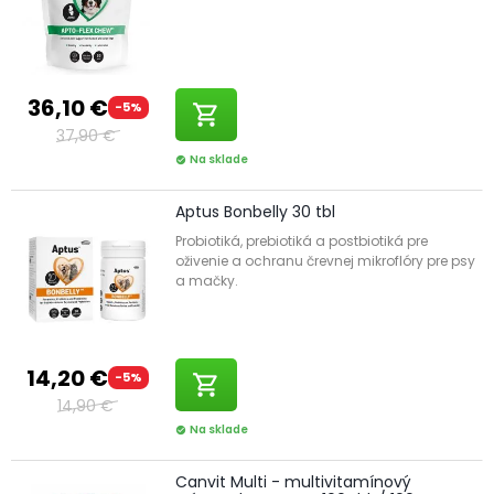
36,10 €
-5%
shopping_cart
37,90 €
Na sklade
check_circle
Aptus Bonbelly 30 tbl
Probiotiká, prebiotiká a postbiotiká pre
oživenie a ochranu črevnej mikroflóry pre psy
a mačky.
14,20 €
-5%
shopping_cart
14,90 €
Na sklade
check_circle
Canvit Multi - multivitamínový