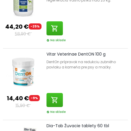
regeneráciu Vášho psíka nad 25 kg.
44,20 €
-25%
shopping_cart
58,90 €
Na sklade
check_circle
Vitar Veterinae DentON 100 g
DentOn prípravok na redukciu zubného
povlaku a kameňa pre psy a mačky.
14,40 €
-9%
shopping_cart
15,90 €
Na sklade
check_circle
Dia-Tab Žuvacie tablety 60 tbl