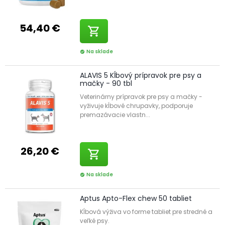
54,40 €
shopping_cart
Na sklade
check_circle
ALAVIS 5 Kĺbový prípravok pre psy a
mačky - 90 tbl
Veterinárny prípravok pre psy a mačky -
vyživuje kĺbové chrupavky, podporuje
premazávacie vlastn...
26,20 €
shopping_cart
Na sklade
check_circle
Aptus Apto-Flex chew 50 tabliet
Kĺbová výživa vo forme tabliet pre stredné a
veľké psy.