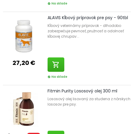
Na sklade
check_circle
ALAVIS Kĺbový prípravok pre psy - 90tbl
Kĺbový veterinárny prípravok - dlhodobo
zabezpečuje pevnosť, pružnosť a odolnosť
kĺbovej chrupav...
27,20 €
shopping_cart
Na sklade
check_circle
Fitmin Purity Lososový olej 300 ml
Lososový olej lisovaný za studena z nórskych
lososov pre psy.