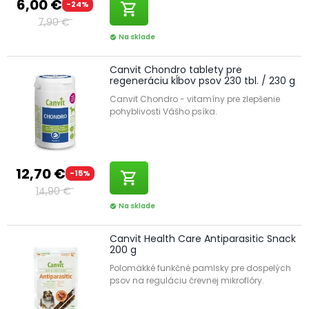
6,00 €
-24%
shopping_cart
7,90 €
Na sklade
check_circle
Canvit Chondro tablety pre
regeneráciu kĺbov psov 230 tbl. / 230 g
Canvit Chondro - vitamíny pre zlepšenie
pohyblivosti Vášho psíka.
12,70 €
-15%
shopping_cart
14,90 €
Na sklade
check_circle
Canvit Health Care Antiparasitic Snack
200 g
Polomäkké funkčné pamlsky pre dospelých
psov na reguláciu črevnej mikroflóry.