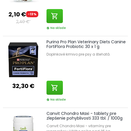
2,10 €
-13%
shopping_cart
2,40 €
Na sklade
check_circle
Purina Pro Plan Veterinary Diets Canine
FortiFlora Probiotic 30 x 1 g
Doplnkové krmivo pre psy a šteňatá.
32,30 €
shopping_cart
Na sklade
check_circle
Canvit Chondro Maxi - tablety pre
zlepšenie pohyblivosti 333 tbl. / 1000g
Canvit Chondro Maxi - vitamíny pre