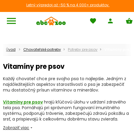
Letný výpredaj až -50 % na 4 000+ produktov.
menu
favorite
person
shopping_basket
Úvod
Chovateľské potreby
Potreby pre psov
Vitamíny pre p
Vitamíny pre psov
Každý chovateľ chce pre svojho psa to najlepšie. Jedným z
najdôležitejších aspektov starostlivosti o psa je zabezpečiť
mu dostatočný prísun vitamínov a minerálov.
Vitamíny pre psov
hrajú kľúčovú úlohu v udržaní zdravého
tela psa. Pomáhajú pri správnom fungovaní imunitného
systému, podporujú trávenie, zabezpečujú zdravú pokožku a
srsť, a prispievajú k celkovému dobrému stavu zvieraťa.
Zobraziť viac
arrow_drop_down