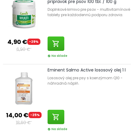
prípravok pre psov 100 tbl. / 100 g
Doplnkové krmivo pre psov - multivitamínové
tablety pre každodennú podporu zdravia.
4,90 €
-29%
shopping_cart
6,90 €
Na sklade
check_circle
Eminent Salmo Active lososový olej 1 l
Lososový olej pre psy s koenzýmom Q10 -
náhradná náplň.
14,00 €
-25%
shopping_cart
18,60 €
Na sklade
check_circle