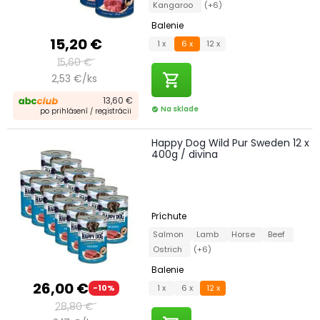
Kangaroo
(+6)
Balenie
15,20 €
1 x
6 x
12 x
15,60 €
shopping_cart
2,53 €/ks
13,60 €
Na sklade
check_circle
po prihlásení / registrácii
Happy Dog Wild Pur Sweden 12 x
400g / divina
Príchute
Salmon
Lamb
Horse
Beef
Ostrich
(+6)
Balenie
26,00 €
1 x
6 x
12 x
-10%
28,80 €