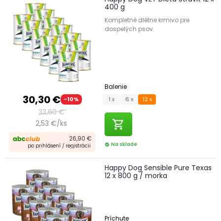
400 g
Kompletné diétne krmivo pre
dospelých psov.
Balenie
30,30 €
1 x
6 x
12 x
-10%
33,60 €
shopping_cart
2,53 €/ks
26,90 €
Na sklade
check_circle
po prihlásení / registrácii
Happy Dog Sensible Pure Texas
12 x 800 g / morka
Príchute