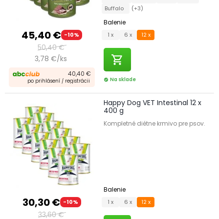
Buffalo
(+3)
Balenie
45,40 €
1 x
6 x
12 x
-10%
50,40 €
shopping_cart
3,78 €/ks
40,40 €
Na sklade
check_circle
po prihlásení / registrácii
Happy Dog VET Intestinal 12 x
400 g
Kompletné diétne krmivo pre psov.
Balenie
30,30 €
1 x
6 x
12 x
-10%
33,60 €