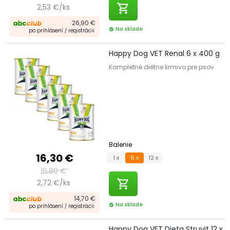
shopping_cart
2,53 €/ks
26,90 €
Na sklade
check_circle
po prihlásení / registrácii
Happy Dog VET Renal 6 x 400 g
Kompletné diétne krmivo pre psov.
Balenie
16,30 €
1 x
6 x
12 x
16,80 €
shopping_cart
2,72 €/ks
14,70 €
Na sklade
check_circle
po prihlásení / registrácii
Happy Dog VET Dieta Struvit 12 x