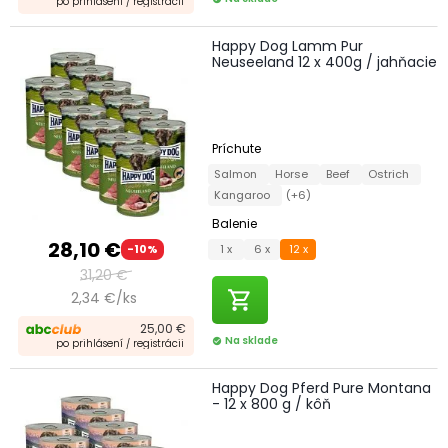
po prihlásení / registrácii
Happy Dog Lamm Pur
Neuseeland 12 x 400g / jahňacie
Príchute
Salmon
Horse
Beef
Ostrich
Kangaroo
(+6)
Balenie
28,10 €
1 x
6 x
12 x
-10%
31,20 €
shopping_cart
2,34 €/ks
25,00 €
Na sklade
check_circle
po prihlásení / registrácii
Happy Dog Pferd Pure Montana
- 12 x 800 g / kôň