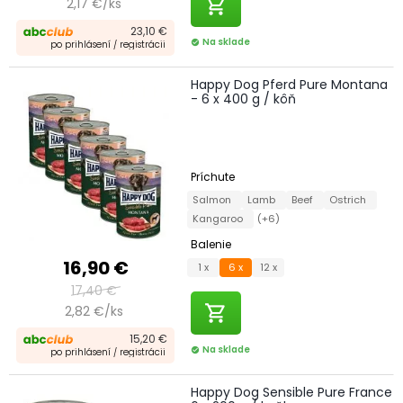
shopping_cart
2,17 €/ks
23,10 €
Na sklade
check_circle
po prihlásení / registrácii
Happy Dog Pferd Pure Montana
- 6 x 400 g / kôň
Príchute
Salmon
Lamb
Beef
Ostrich
Kangaroo
(+6)
Balenie
16,90 €
1 x
6 x
12 x
17,40 €
shopping_cart
2,82 €/ks
15,20 €
Na sklade
check_circle
po prihlásení / registrácii
Happy Dog Sensible Pure France