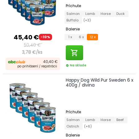
Príchute
Salmon
Lamb
Horse
Duck
Buffalo
(+3)
Balenie
45,40 €
1 x
6 x
12 x
-10%
50,40 €
shopping_cart
3,78 €/ks
40,40 €
Na sklade
check_circle
po prihlásení / registrácii
Happy Dog Wild Pur Sweden 6 x
400g / divina
Príchute
Salmon
Lamb
Horse
Beef
Ostrich
(+6)
Balenie