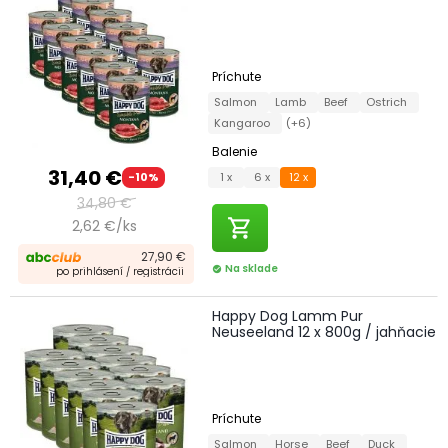
Príchute
Salmon
Lamb
Beef
Ostrich
Kangaroo
(+6)
Balenie
31,40 €
1 x
6 x
12 x
-10%
34,80 €
shopping_cart
2,62 €/ks
27,90 €
Na sklade
check_circle
po prihlásení / registrácii
Happy Dog Lamm Pur
Neuseeland 12 x 800g / jahňacie
Príchute
Salmon
Horse
Beef
Duck