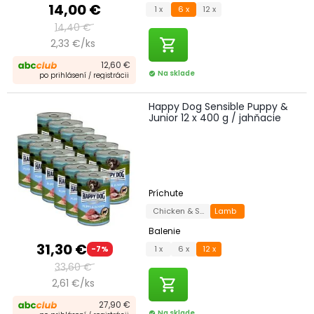
14,00 €
1 x
6 x
12 x
14,40 €
shopping_cart
2,33 €/ks
12,60 €
Na sklade
check_circle
po prihlásení / registrácii
Happy Dog Sensible Puppy &
Junior 12 x 400 g / jahňacie
Príchute
Chicken & Salmon
Lamb
Balenie
31,30 €
1 x
6 x
12 x
-7%
33,60 €
shopping_cart
2,61 €/ks
27,90 €
Na sklade
check_circle