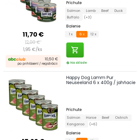
Príchute
Salmon
Lamb
Beef
Duck
Buffalo
(+3)
Balenie
11,70 €
1 x
6 x
12 x
12,00 €
shopping_cart
1,95 €/ks
10,50 €
Na sklade
check_circle
po prihlásení / registrácii
Happy Dog Lamm Pur
Neuseeland 6 x 400g / jahňacie
Príchute
Salmon
Horse
Beef
Ostrich
Kangaroo
(+6)
Balenie