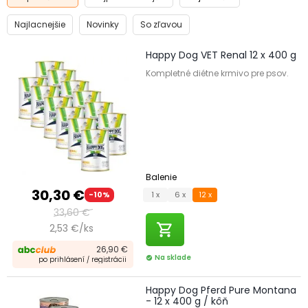
Najlacnejšie
Novinky
So zľavou
Happy Dog VET Renal 12 x 400 g
Kompletné diétne krmivo pre psov.
Balenie
30,30 €
1 x
6 x
12 x
-10%
33,60 €
shopping_cart
2,53 €/ks
26,90 €
Na sklade
check_circle
po prihlásení / registrácii
Happy Dog Pferd Pure Montana
- 12 x 400 g / kôň