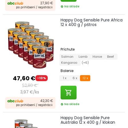
27,90 €
Na sklade
check_circle
po prihlásení / registrácii
Happy Dog Sensible Pure Africa
12 x 400 g / pštros
Príchute
Salmon
Lamb
Horse
Beef
Kangaroo
(+6)
Balenie
47,60 €
1 x
6 x
12 x
-10%
52,80 €
shopping_cart
3,97 €/ks
42,30 €
Na sklade
check_circle
po prihlásení / registrácii
Happy Dog Sensible Pure
Australia 12 x 400 g / klokan