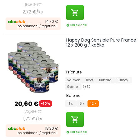
16,80 €
shopping_cart
2,72 €/ks
14,70 €
Na sklade
check_circle
po prihlásení / registrácii
Happy Dog Sensible Pure France
12 x 200 g / kačka
Príchute
Salmon
Beef
Buffalo
Turkey
Game
(+3)
Balenie
20,60 €
1 x
6 x
12 x
-10%
22,80 €
shopping_cart
1,72 €/ks
18,30 €
Na sklade
check_circle
po prihlásení / registrácii