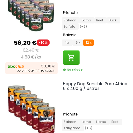
Príchute
Salmon
Lamb
Beef
Duck
Buffalo
(+3)
Balenie
56,20 €
1 x
6 x
12 x
-10%
62,40 €
shopping_cart
4,68 €/ks
50,00 €
Na sklade
check_circle
po prihlásení / registrácii
Happy Dog Sensible Pure Africa
6 x 400 g / pštros
Príchute
Salmon
Lamb
Horse
Beef
Kangaroo
(+6)