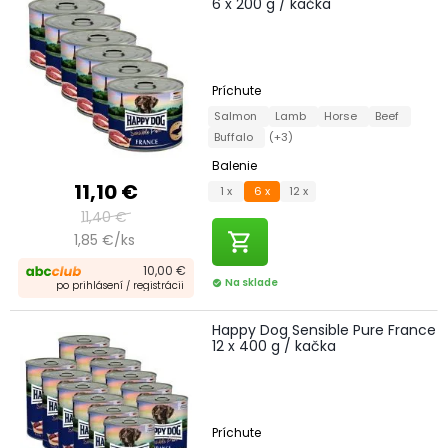
6 x 200 g / kačka
Príchute
Salmon
Lamb
Horse
Beef
Buffalo
(+3)
Balenie
11,10 €
1 x
6 x
12 x
11,40 €
shopping_cart
1,85 €/ks
10,00 €
Na sklade
check_circle
po prihlásení / registrácii
Happy Dog Sensible Pure France
12 x 400 g / kačka
Príchute