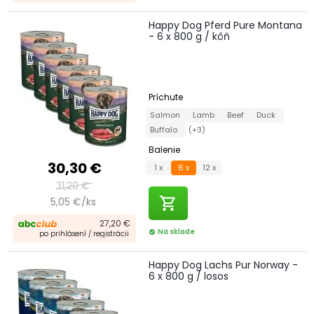
Happy Dog Pferd Pure Montana
- 6 x 800 g / kôň
Príchute
Salmon
Lamb
Beef
Duck
Buffalo
(+3)
Balenie
30,30 €
1 x
6 x
12 x
31,20 €
shopping_cart
5,05 €/ks
27,20 €
Na sklade
check_circle
po prihlásení / registrácii
Happy Dog Lachs Pur Norway -
6 x 800 g / losos