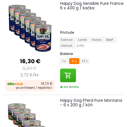
Happy Dog Sensible Pure France
6 x 400 g / kačka
Príchute
Salmon
Lamb
Horse
Beef
Ostrich
(+6)
Balenie
16,30 €
1 x
6 x
12 x
16,80 €
shopping_cart
2,72 €/ks
14,70 €
Na sklade
check_circle
po prihlásení / registrácii
Happy Dog Pferd Pure Montana
- 6 x 200 g / kôň