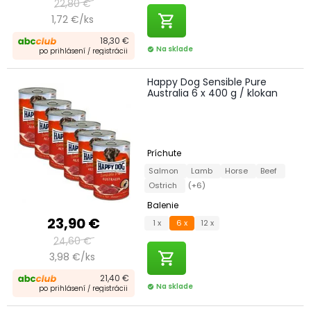
22,80 €
shopping_cart
1,72 €/ks
18,30 €
Na sklade
check_circle
po prihlásení / registrácii
Happy Dog Sensible Pure
Australia 6 x 400 g / klokan
Príchute
Salmon
Lamb
Horse
Beef
Ostrich
(+6)
Balenie
23,90 €
1 x
6 x
12 x
24,60 €
shopping_cart
3,98 €/ks
21,40 €
Na sklade
check_circle
po prihlásení / registrácii