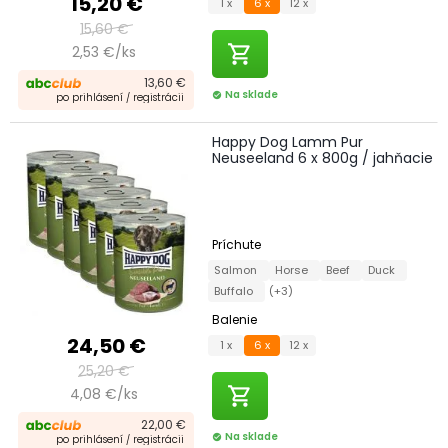
15,20 €
1 x
6 x
12 x
15,60 €
shopping_cart
2,53 €/ks
13,60 €
Na sklade
check_circle
po prihlásení / registrácii
Happy Dog Lamm Pur
Neuseeland 6 x 800g / jahňacie
Príchute
Salmon
Horse
Beef
Duck
Buffalo
(+3)
Balenie
24,50 €
1 x
6 x
12 x
25,20 €
shopping_cart
4,08 €/ks
22,00 €
Na sklade
check_circle
po prihlásení / registrácii