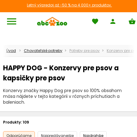
Letný výpredaj až -50 % na 4 000+ produktov.
menu
favorite
person
shopping_basket
Úvod
Chovateľské potreby
Potreby pre psov
Konzervy pre ps
HAPPY DOG - Konzervy pre psov a
kapsičky pre psov
Konzervy značky Happy Dog pre psov so 100% obsahom
mäsa nájdete v tejto kategórii v rôznych príchutiach a
baleniach.
Produkty:
109
Odporúčame
Najpredávanejšie
Najdrahšie