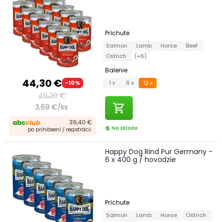
Príchute
Salmon
Lamb
Horse
Beef
Ostrich
(+6)
Balenie
44,30 €
1 x
6 x
12 x
-10%
49,20 €
shopping_cart
3,69 €/ks
39,40 €
Na sklade
check_circle
po prihlásení / registrácii
Happy Dog Rind Pur Germany -
6 x 400 g / hovädzie
Príchute
Salmon
Lamb
Horse
Ostrich