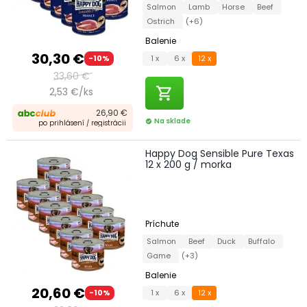
Salmon
Lamb
Horse
Beef
Ostrich
(+6)
Balenie
30,30 €
1 x
6 x
12 x
-10%
33,60 €
shopping_cart
2,53 €/ks
26,90 €
Na sklade
check_circle
po prihlásení / registrácii
Happy Dog Sensible Pure Texas
12 x 200 g / morka
Príchute
Salmon
Beef
Duck
Buffalo
Game
(+3)
Balenie
20,60 €
1 x
6 x
12 x
-10%