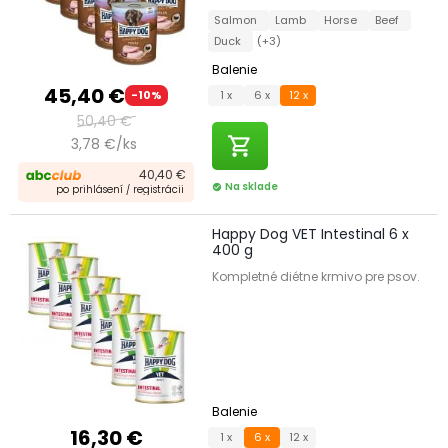
Salmon
Lamb
Horse
Beef
Duck
(+3)
Balenie
45,40 €
1 x
6 x
12 x
-10%
50,40 €
shopping_cart
3,78 €/ks
40,40 €
Na sklade
check_circle
po prihlásení / registrácii
Happy Dog VET Intestinal 6 x
400 g
Kompletné diétne krmivo pre psov.
Balenie
16,30 €
1 x
6 x
12 x