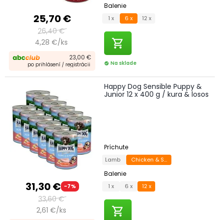
Balenie
25,70 €
1 x
6 x
12 x
26,40 €
shopping_cart
4,28 €/ks
23,00 €
Na sklade
check_circle
po prihlásení / registrácii
Happy Dog Sensible Puppy &
Junior 12 x 400 g / kura & losos
Príchute
Lamb
Chicken & Salmon
Balenie
31,30 €
1 x
6 x
12 x
-7%
33,60 €
shopping_cart
2,61 €/ks