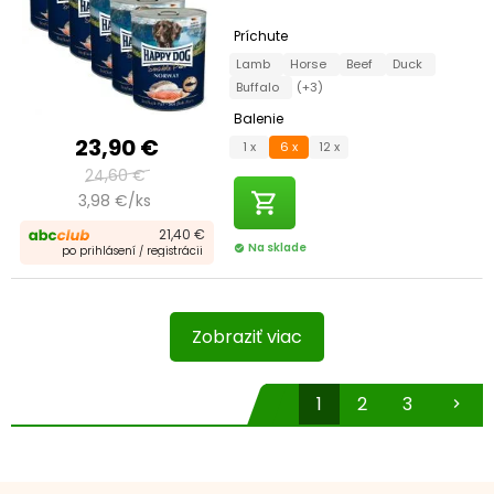
Príchute
Lamb
Horse
Beef
Duck
Buffalo
(+3)
Balenie
23,90 €
1 x
6 x
12 x
24,60 €
shopping_cart
3,98 €/ks
21,40 €
Na sklade
check_circle
po prihlásení / registrácii
Zobraziť viac
1
2
3
chevron_right