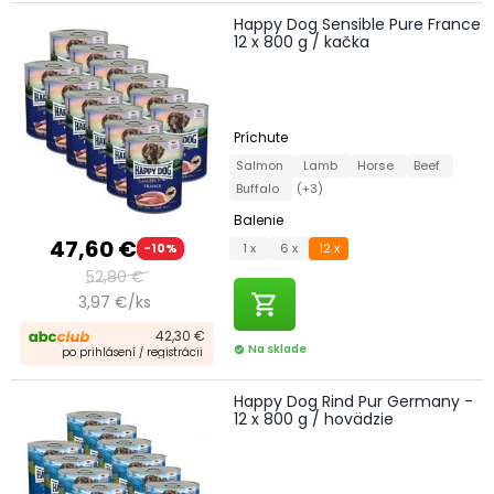
Happy Dog Sensible Pure France
12 x 800 g / kačka
Príchute
Salmon
Lamb
Horse
Beef
Buffalo
(+3)
Balenie
47,60 €
1 x
6 x
12 x
-10%
52,80 €
shopping_cart
3,97 €/ks
42,30 €
Na sklade
check_circle
po prihlásení / registrácii
Happy Dog Rind Pur Germany -
12 x 800 g / hovädzie