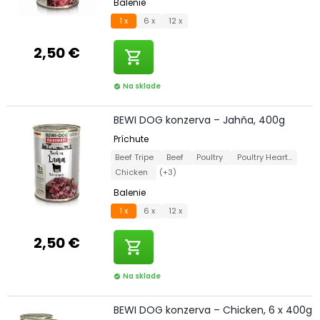
Balenie
1 x
6 x
12 x
2,50 €
shopping_cart
Na sklade
check_circle
BEWI DOG konzerva – Jahňa, 400g
Príchute
Beef Tripe
Beef
Poultry
Poultry Hearts
Chicken
(+3)
Balenie
1 x
6 x
12 x
2,50 €
shopping_cart
Na sklade
check_circle
BEWI DOG konzerva – Chicken, 6 x 400g