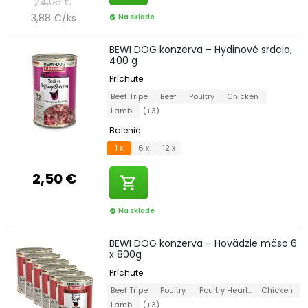
24,00 €
3,88 €/ks
Na sklade
check_circle
BEWI DOG konzerva – Hydinové srdcia,
400 g
Príchute
Beef Tripe
Beef
Poultry
Chicken
Lamb
(+3)
Balenie
1 x
6 x
12 x
2,50 €
shopping_cart
Na sklade
check_circle
BEWI DOG konzerva – Hovädzie mäso 6
x 800g
Príchute
Beef Tripe
Poultry
Poultry Hearts
Chicken
Lamb
(+3)