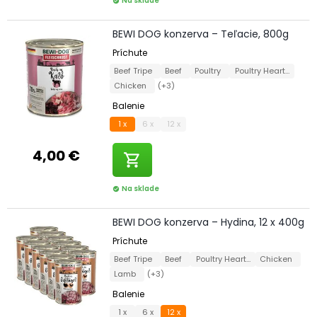
Na sklade
check_circle
BEWI DOG konzerva – Teľacie, 800g
Príchute
Beef Tripe
Beef
Poultry
Poultry Hearts
Chicken
(+3)
Balenie
1 x
6 x
12 x
4,00 €
shopping_cart
Na sklade
check_circle
BEWI DOG konzerva – Hydina, 12 x 400g
Príchute
Beef Tripe
Beef
Poultry Hearts
Chicken
Lamb
(+3)
Balenie
1 x
6 x
12 x