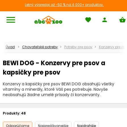
Letný výpredaj až -50 % na 4 000+ produktov.
menu
favorite
person
shopping_basket
Úvod
Chovateľské potreby
Potreby pre psov
Konzervy pre ps
BEWI DOG - Konzervy pre psov a
kapsičky pre psov
Konzervy a kapsičky pre psov BEWI DOG obsahujú všetky
vitamíny a minerály, ktoré Váš pes potrebuje. Navyše
neobsahujú žiadne umelé prísady či konzervanty.
Produkty:
48
Odporúčame
Najpredávanejšie
Najdrahšie