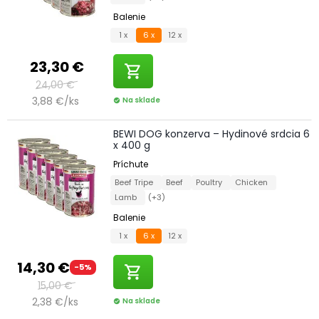
Balenie
1 x
6 x
12 x
23,30 €
shopping_cart
24,00 €
3,88 €/ks
Na sklade
check_circle
BEWI DOG konzerva – Hydinové srdcia 6
x 400 g
Príchute
Beef Tripe
Beef
Poultry
Chicken
Lamb
(+3)
Balenie
1 x
6 x
12 x
14,30 €
-5%
shopping_cart
15,00 €
2,38 €/ks
Na sklade
check_circle