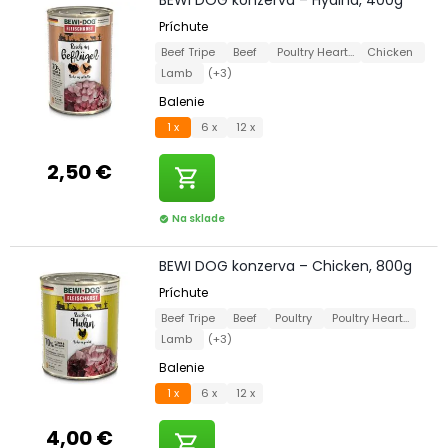
Príchute
Beef Tripe
Beef
Poultry Hearts
Chicken
Lamb
(+3)
Balenie
1 x
6 x
12 x
2,50 €
shopping_cart
Na sklade
check_circle
BEWI DOG konzerva – Chicken, 800g
Príchute
Beef Tripe
Beef
Poultry
Poultry Hearts
Lamb
(+3)
Balenie
1 x
6 x
12 x
4,00 €
shopping_cart