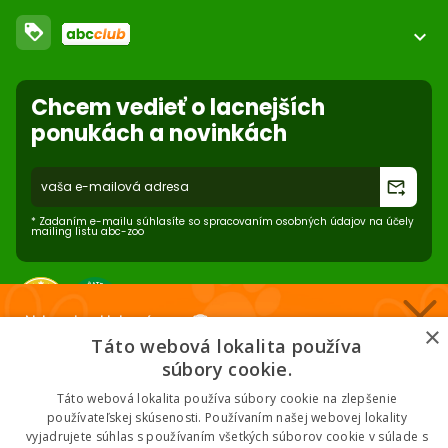
FAQ - Často kladené otázky
Obchodné podmienky
loyalty
O nás
expand_more
Dodacie podmienky
ABC Club
Súbory cookies na stránke
Použite body a nakupujte lacnejšie!
Nastavenia súborov cookie
Reklamácie
Chcem vedieť o lacnejších
Viac info
Ochrana osobných údajov
ponukách a novinkách
Odstúpenie od zmluvy
- online
forward_to_inbox
* Zadaním e-mailu súhlasíte so spracovaním osobných údajov na účely
mailing listu abc-zoo
Nakupuj za klubové ceny 🏆
×
Táto webová lokalita používa
Nižšie ceny na vybrané produkty. 2 % cashback. Členstvo zadarmo.
súbory cookie.
2026 © ABC-ZOO • Všetky práva vyhradené
Táto webová lokalita používa súbory cookie na zlepšenie
používateľskej skúsenosti. Používaním našej webovej lokality
vyjadrujete súhlas s používaním všetkých súborov cookie v súlade s
Chcem klubové ceny