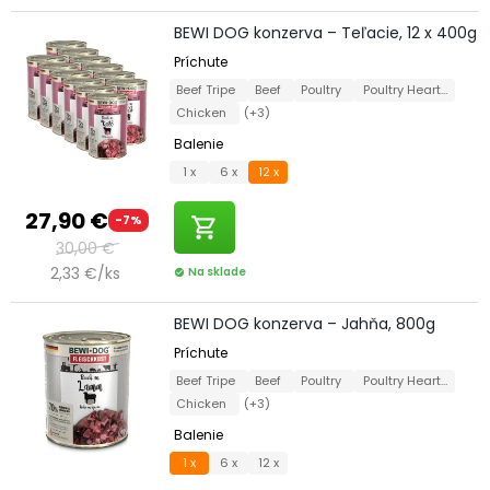
BEWI DOG konzerva – Teľacie, 12 x 400g
Príchute
Beef Tripe
Beef
Poultry
Poultry Hearts
Chicken
(+3)
Balenie
1 x
6 x
12 x
27,90 €
-7%
shopping_cart
30,00 €
2,33 €/ks
Na sklade
check_circle
BEWI DOG konzerva – Jahňa, 800g
Príchute
Beef Tripe
Beef
Poultry
Poultry Hearts
Chicken
(+3)
Balenie
1 x
6 x
12 x