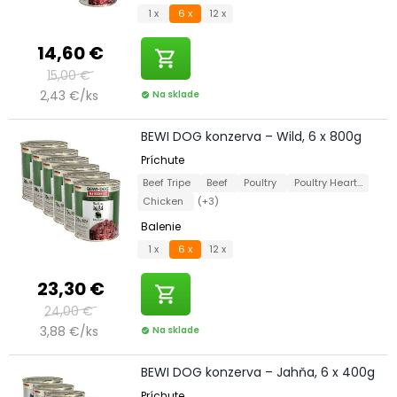
1 x
6 x
12 x
14,60 €
shopping_cart
15,00 €
2,43 €/ks
Na sklade
check_circle
BEWI DOG konzerva – Wild, 6 x 800g
Príchute
Beef Tripe
Beef
Poultry
Poultry Hearts
Chicken
(+3)
Balenie
1 x
6 x
12 x
23,30 €
shopping_cart
24,00 €
3,88 €/ks
Na sklade
check_circle
BEWI DOG konzerva – Jahňa, 6 x 400g
Príchute