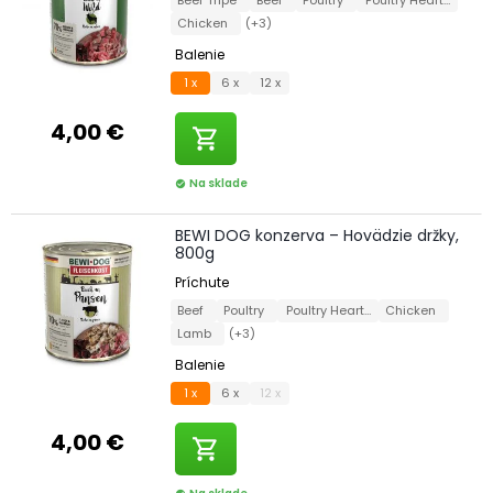
Chicken
(+3)
Balenie
1 x
6 x
12 x
4,00 €
shopping_cart
Na sklade
check_circle
BEWI DOG konzerva – Hovädzie držky,
800g
Príchute
Beef
Poultry
Poultry Hearts
Chicken
Lamb
(+3)
Balenie
1 x
6 x
12 x
4,00 €
shopping_cart