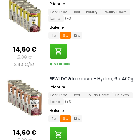
Príchute
Beef Tripe
Beef
Poultry
Poultry Hearts
Lamb
(+3)
Balenie
1 x
6 x
12 x
14,60 €
shopping_cart
15,00 €
2,43 €/ks
Na sklade
check_circle
BEWI DOG konzerva – Hydina, 6 x 400g
Príchute
Beef Tripe
Beef
Poultry Hearts
Chicken
Lamb
(+3)
Balenie
1 x
6 x
12 x
14,60 €
shopping_cart