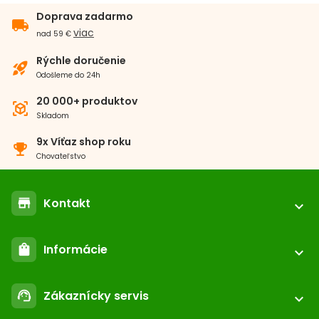
Doprava zadarmo
local_shipping
viac
nad 59 €
Rýchle doručenie
rocket_launch
Odošleme do 24h
20 000+ produktov
view_in_ar
Skladom
9x Víťaz shop roku
emoji_events
Chovateľstvo
Kontakt
store
expand_more
location_on
ABC-ZOO.SK
Informácie
shopping_bag
Nižné Kapustníky 2 040 12 Košice - Nad jazerom
expand_more
call
+421 552 601 000
Registrácia / login
email
Zákaznícky servis
support_agent
podpora@abc-zoo.sk
expand_more
Kontakt