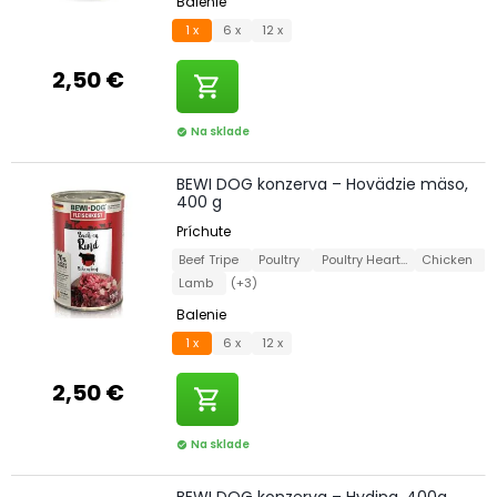
Balenie
1 x
6 x
12 x
2,50 €
shopping_cart
Na sklade
check_circle
BEWI DOG konzerva – Hovädzie mäso,
400 g
Príchute
Beef Tripe
Poultry
Poultry Hearts
Chicken
Lamb
(+3)
Balenie
1 x
6 x
12 x
2,50 €
shopping_cart
Na sklade
check_circle
BEWI DOG konzerva – Hydina, 400g