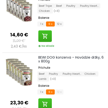
Beef Tripe
Beef
Poultry
Poultry Hearts
Chicken
(+3)
Balenie
1 x
6 x
12 x
14,60 €
shopping_cart
15,00 €
2,43 €/ks
Na sklade
check_circle
BEWI DOG konzerva – Hovädzie držky, 6
x 800g
Príchute
Beef
Poultry
Poultry Hearts
Chicken
Lamb
(+3)
Balenie
1 x
6 x
12 x
23,30 €
shopping_cart