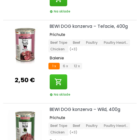
Na sklade
check_circle
BEWI DOG konzerva – Teľacie, 400g
Príchute
Beef Tripe
Beef
Poultry
Poultry Hearts
Chicken
(+3)
Balenie
1 x
6 x
12 x
2,50 €
shopping_cart
Na sklade
check_circle
BEWI DOG konzerva – Wild, 400g
Príchute
Beef Tripe
Beef
Poultry
Poultry Hearts
Chicken
(+3)