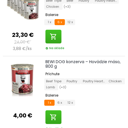
Beef Tripe
Beef
Poultry
Poultry Hearts
Chicken
(+3)
Balenie
1 x
6 x
12 x
23,30 €
shopping_cart
24,00 €
3,88 €/ks
Na sklade
check_circle
BEWI DOG konzerva – Hovädzie mäso,
800 g
Príchute
Beef Tripe
Poultry
Poultry Hearts
Chicken
Lamb
(+3)
Balenie
1 x
6 x
12 x
4,00 €
shopping_cart