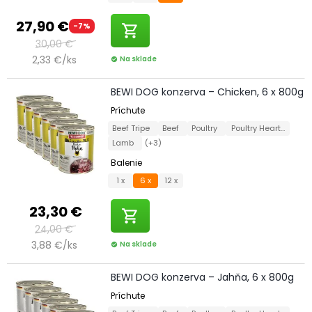
27,90 €
-7%
shopping_cart
30,00 €
2,33 €/ks
Na sklade
check_circle
BEWI DOG konzerva – Chicken, 6 x 800g
Príchute
Beef Tripe
Beef
Poultry
Poultry Hearts
Lamb
(+3)
Balenie
1 x
6 x
12 x
23,30 €
shopping_cart
24,00 €
3,88 €/ks
Na sklade
check_circle
BEWI DOG konzerva – Jahňa, 6 x 800g
Príchute