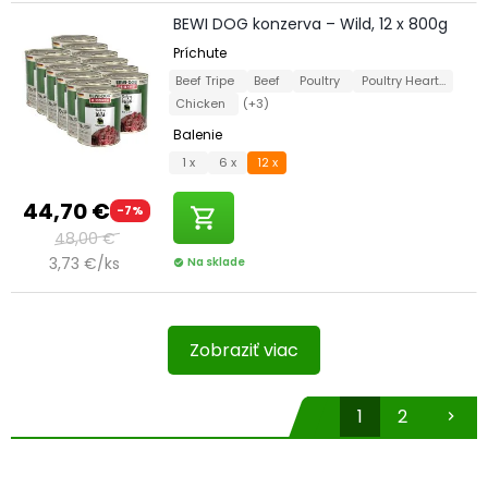
BEWI DOG konzerva – Wild, 12 x 800g
Príchute
Beef Tripe
Beef
Poultry
Poultry Hearts
Chicken
(+3)
Balenie
1 x
6 x
12 x
44,70 €
-7%
shopping_cart
48,00 €
3,73 €/ks
Na sklade
check_circle
Zobraziť viac
1
2
chevron_right