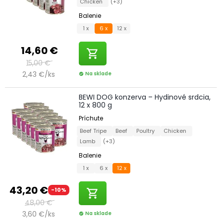
Chicken
(+3)
Balenie
1 x
6 x
12 x
14,60 €
shopping_cart
15,00 €
2,43 €/ks
Na sklade
check_circle
BEWI DOG konzerva – Hydinové srdcia,
12 x 800 g
Príchute
Beef Tripe
Beef
Poultry
Chicken
Lamb
(+3)
Balenie
1 x
6 x
12 x
43,20 €
-10%
shopping_cart
48,00 €
3,60 €/ks
Na sklade
check_circle