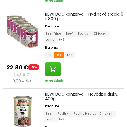
Na sklade
check_circle
BEWI DOG konzerva – Hydinové srdcia 6
x 800 g
Príchute
Beef Tripe
Beef
Poultry
Chicken
Lamb
(+3)
Balenie
1 x
6 x
12 x
22,80 €
-5%
shopping_cart
24,00 €
3,80 €/ks
Na sklade
check_circle
BEWI DOG konzerva – Hovädzie držky,
400g
Príchute
Beef
Poultry
Poultry Hearts
Chicken
Lamb
(+3)