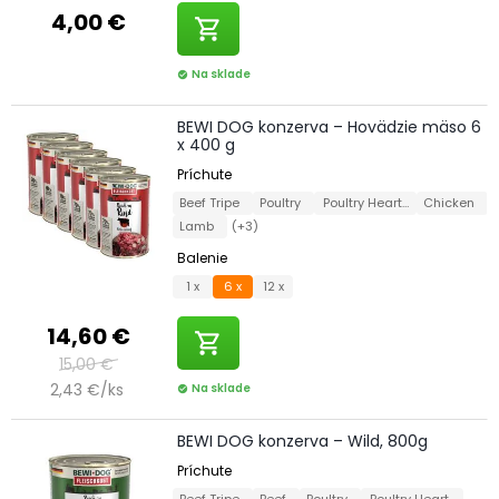
4,00 €
shopping_cart
Na sklade
check_circle
BEWI DOG konzerva – Hovädzie mäso 6
x 400 g
Príchute
Beef Tripe
Poultry
Poultry Hearts
Chicken
Lamb
(+3)
Balenie
1 x
6 x
12 x
14,60 €
shopping_cart
15,00 €
2,43 €/ks
Na sklade
check_circle
BEWI DOG konzerva – Wild, 800g
Príchute
Beef Tripe
Beef
Poultry
Poultry Hearts