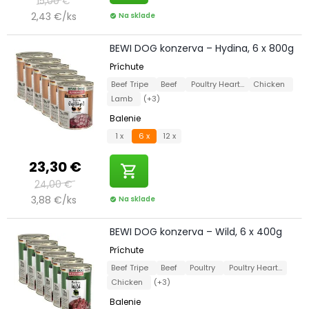
15,00 €
2,43 €/ks
Na sklade
check_circle
BEWI DOG konzerva – Hydina, 6 x 800g
Príchute
Beef Tripe
Beef
Poultry Hearts
Chicken
Lamb
(+3)
Balenie
1 x
6 x
12 x
23,30 €
shopping_cart
24,00 €
3,88 €/ks
Na sklade
check_circle
BEWI DOG konzerva – Wild, 6 x 400g
Príchute
Beef Tripe
Beef
Poultry
Poultry Hearts
Chicken
(+3)
Balenie