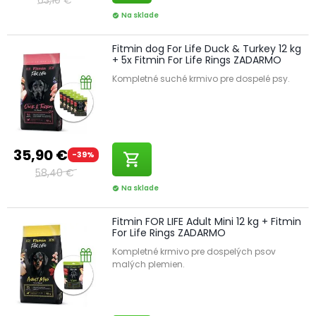
Na sklade
check_circle
Fitmin dog For Life Duck & Turkey 12 kg
+ 5x Fitmin For Life Rings ZADARMO
Kompletné suché krmivo pre dospelé psy.
35,90 €
-39%
shopping_cart
58,40 €
Na sklade
check_circle
Fitmin FOR LIFE Adult Mini 12 kg + Fitmin
For Life Rings ZADARMO
Kompletné krmivo pre dospelých psov
malých plemien.