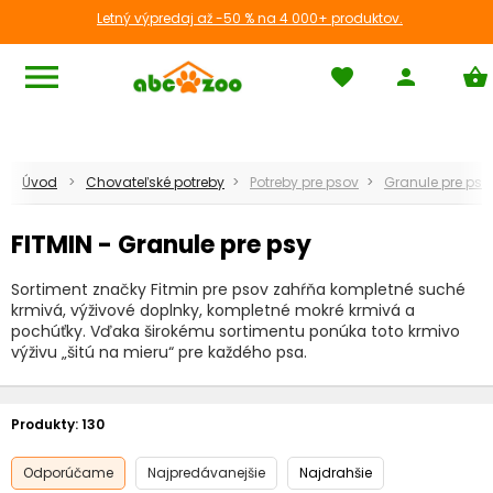
Letný výpredaj až -50 % na 4 000+ produktov.
menu
favorite
person
shopping_basket
Úvod
Chovateľské potreby
Potreby pre psov
Granule pre psy
FITMIN - Granule pre psy
Sortiment značky Fitmin pre psov zahŕňa kompletné suché
krmivá, výživové doplnky, kompletné mokré krmivá a
pochúťky. Vďaka širokému sortimentu ponúka toto krmivo
výživu „šitú na mieru“ pre každého psa.
Produkty:
130
Odporúčame
Najpredávanejšie
Najdrahšie