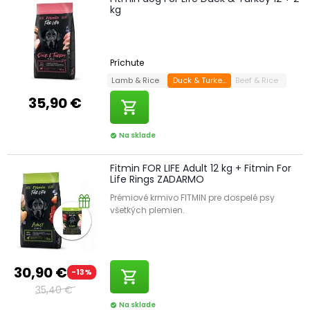
kg
Príchute
Lamb & Rice
Duck & Turkey
Beef & Rice
35,90 €
shopping_cart
Na sklade
check_circle
Fitmin FOR LIFE Adult 12 kg + Fitmin For
Life Rings ZADARMO
Prémiové krmivo FITMIN pre dospelé psy
všetkých plemien.
30,90 €
-13%
shopping_cart
35,40 €
Na sklade
check_circle