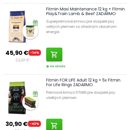
Fitmin Maxi Maintenance 12 kg + Fitmin
Play&Train Lamb & Beef ZADARMO
Superprémiové krmivo pre dospelé psy
veľkých plemien so stredným obsahom
energie.
45,90 €
-14%
shopping_cart
53,10 €
Na sklade
check_circle
Fitmin FOR LIFE Adult 12 kg + 5x Fitmin
For Life Rings ZADARMO
Prémiové krmivo FITMIN pre dospelé psy
všetkých plemien.
30,90 €
-42%
shopping_cart