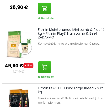
26,90 €
shopping_cart
Na sklade
check_circle
Fitmin Maintenance Mini Lamb & Rice 12
kg + Fitmin Play&Train Lamb & Beef
ZADARMO
Kompletné krmivo pre malé plemená psov.
49,90 €
-13%
shopping_cart
57,10 €
Na sklade
check_circle
Fitmin FOR LIFE Junior Large Breed 2 x 12
kg
Prémiové krmivo FITMIN pre šteňatá veľkých a
obrích plemien.