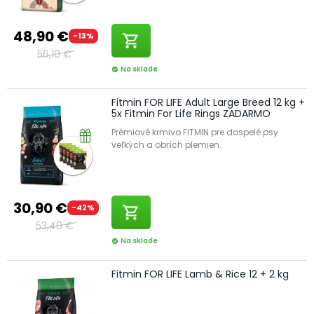
48,90 €
-13%
shopping_cart
56,10 €
Na sklade
check_circle
Fitmin FOR LIFE Adult Large Breed 12 kg +
5x Fitmin For Life Rings ZADARMO
Prémiové krmivo FITMIN pre dospelé psy
veľkých a obrích plemien.
30,90 €
-42%
shopping_cart
53,40 €
Na sklade
check_circle
Fitmin FOR LIFE Lamb & Rice 12 + 2 kg