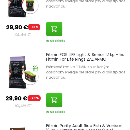
obsahom energie pre staré psy a psy trpiace
nadváhou.
29,90 €
-13%
shopping_cart
34,40 €
Na sklade
check_circle
Fitmin FOR LIFE Light & Senior 12 kg + 5x
Fitmin For Life Rings ZADARMO
Prémiové krmivo FITMIN so zníženým
obsahom energie pre staré psy a psy trpiace
nadváhou.
29,90 €
-43%
shopping_cart
52,40 €
Na sklade
check_circle
Fitmin Purity Adult Rice Fish & Venison