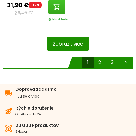
31,90 €
-12%
shopping_cart
36,40 €
Na sklade
check_circle
Zobraziť viac
1
2
3
chevron_right
Doprava zadarmo
local_shipping
viac
nad 59 €
Rýchle doručenie
rocket_launch
Odošleme do 24h
20 000+ produktov
view_in_ar
Skladom