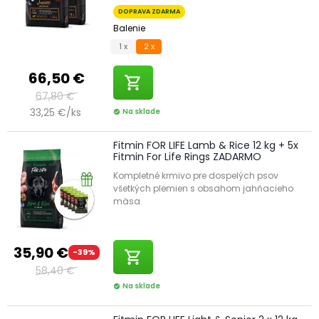
DOPRAVA ZDARMA
Balenie
1 x
2 x
66,50 €
shopping_cart
67,80 €
33,25 €/ks
Na sklade
check_circle
Fitmin FOR LIFE Lamb & Rice 12 kg + 5x
Fitmin For Life Rings ZADARMO
Kompletné krmivo pre dospelých psov
všetkých plemien s obsahom jahňacieho
mäsa.
35,90 €
-39%
shopping_cart
58,40 €
Na sklade
check_circle