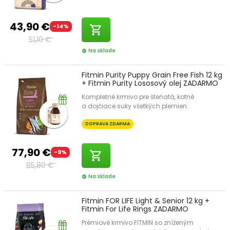
43,90 €
-14%
shopping_cart
51,10 €
Na sklade
check_circle
Fitmin Purity Puppy Grain Free Fish 12 kg
+ Fitmin Purity Lososový olej ZADARMO
Kompletné krmivo pre šteňatá, kotné
a dojčiace suky všetkých plemien.
DOPRAVA ZDARMA
77,90 €
-9%
shopping_cart
85,80 €
Na sklade
check_circle
Fitmin FOR LIFE Light & Senior 12 kg +
Fitmin For Life Rings ZADARMO
Prémiové krmivo FITMIN so zníženým