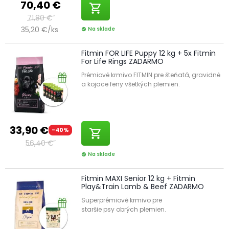
70,40 €
shopping_cart
71,80 €
35,20 €/ks
Na sklade
check_circle
Fitmin FOR LIFE Puppy 12 kg + 5x Fitmin
For Life Rings ZADARMO
Prémiové krmivo FITMIN pre šteňatá, gravidné
a kojace feny všetkých plemien.
33,90 €
-40%
shopping_cart
56,40 €
Na sklade
check_circle
Fitmin MAXI Senior 12 kg + Fitmin
Play&Train Lamb & Beef ZADARMO
Superprémiové krmivo pre
staršie psy obrých plemien.