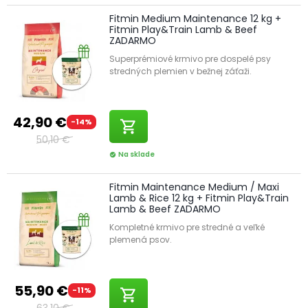
Fitmin Medium Maintenance 12 kg +
Fitmin Play&Train Lamb & Beef
ZADARMO
Superprémiové krmivo pre dospelé psy
stredných plemien v bežnej záťaži.
42,90 €
-14%
shopping_cart
50,10 €
Na sklade
check_circle
Fitmin Maintenance Medium / Maxi
Lamb & Rice 12 kg + Fitmin Play&Train
Lamb & Beef ZADARMO
Kompletné krmivo pre stredné a veľké
plemená psov.
55,90 €
-11%
shopping_cart
63,10 €