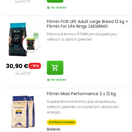
53,40 €
Na sklade
check_circle
Fitmin FOR LIFE Adult Large Breed 12 kg +
Fitmin For Life Rings ZADARMO
Prémiové krmivo FITMIN pre dospelé psy
veľkých a obrích plemien.
30,90 €
-13%
shopping_cart
35,40 €
Na sklade
check_circle
Fitmin Maxi Performance 2 x 12 kg
Superprémiové krmivo pre dospelé psy
veľkých plemien so zvýšeným obsahom
energie.
DOPRAVA ZDARMA
Balenie