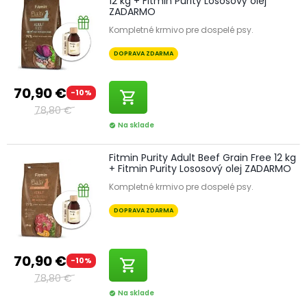
12 kg + Fitmin Purity Lososový olej
ZADARMO
Kompletné krmivo pre dospelé psy.
DOPRAVA ZDARMA
70,90 €
-10%
shopping_cart
78,80 €
Na sklade
check_circle
Fitmin Purity Adult Beef Grain Free 12 kg
+ Fitmin Purity Lososový olej ZADARMO
Kompletné krmivo pre dospelé psy.
DOPRAVA ZDARMA
70,90 €
-10%
shopping_cart
78,80 €
Na sklade
check_circle