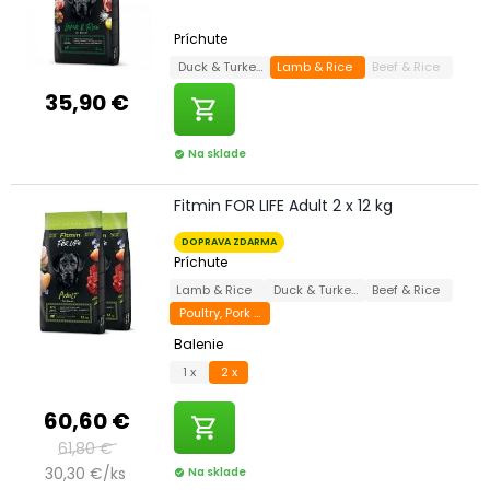
Príchute
Duck & Turkey
Lamb & Rice
Beef & Rice
35,90 €
shopping_cart
Na sklade
check_circle
Fitmin FOR LIFE Adult 2 x 12 kg
DOPRAVA ZDARMA
Príchute
Lamb & Rice
Duck & Turkey
Beef & Rice
Poultry, Pork & Beef
Balenie
1 x
2 x
60,60 €
shopping_cart
61,80 €
30,30 €/ks
Na sklade
check_circle