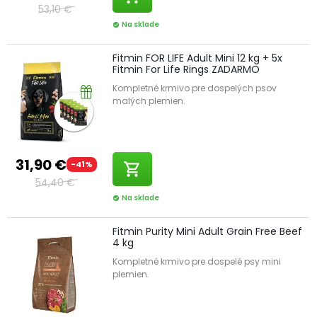
53,10 €
Na sklade
check_circle
Fitmin FOR LIFE Adult Mini 12 kg + 5x
Fitmin For Life Rings ZADARMO
Kompletné krmivo pre dospelých psov
malých plemien.
31,90 €
-41%
shopping_cart
54,40 €
Na sklade
check_circle
Fitmin Purity Mini Adult Grain Free Beef
4 kg
Kompletné krmivo pre dospelé psy mini
plemien.