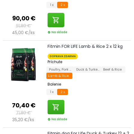
1 x
2 x
90,00 €
shopping_cart
91,80 €
45,00 €/ks
Na sklade
check_circle
Fitmin FOR LIFE Lamb & Rice 2 x 12 kg
DOPRAVA ZDARMA
Príchute
Poultry, Pork & Beef
Duck & Turkey
Beef & Rice
Lamb & Rice
Balenie
1 x
2 x
70,40 €
shopping_cart
71,80 €
35,20 €/ks
Na sklade
check_circle
Fitmin dog For Life Duck & Turkey 12 + 2