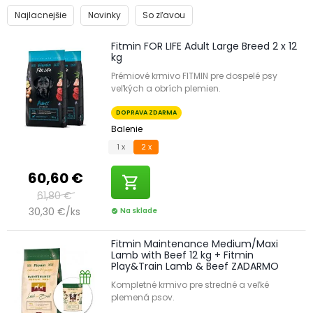
Najlacnejšie
Novinky
So zľavou
Fitmin FOR LIFE Adult Large Breed 2 x 12
kg
Prémiové krmivo FITMIN pre dospelé psy
veľkých a obrích plemien.
DOPRAVA ZDARMA
Balenie
1 x
2 x
60,60 €
shopping_cart
61,80 €
30,30 €/ks
Na sklade
check_circle
Fitmin Maintenance Medium/Maxi
Lamb with Beef 12 kg + Fitmin
Play&Train Lamb & Beef ZADARMO
Kompletné krmivo pre stredné a veľké
plemená psov.