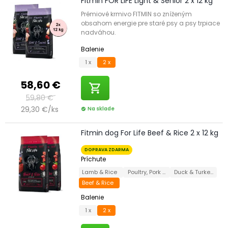
Fitmin FOR LIFE Light & Senior 2 x 12 kg
Prémiové krmivo FITMIN so zníženým
obsahom energie pre staré psy a psy trpiace
nadváhou.
Balenie
1 x
2 x
58,60 €
shopping_cart
59,80 €
29,30 €/ks
Na sklade
check_circle
Fitmin dog For Life Beef & Rice 2 x 12 kg
DOPRAVA ZDARMA
Príchute
Lamb & Rice
Poultry, Pork & Beef
Duck & Turkey
Beef & Rice
Balenie
1 x
2 x