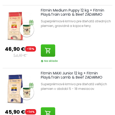
Fitmin Medium Puppy 12 kg + Fitmin
Play&Train Lamb & Beef ZADARMO
Superprémiové krmivo pre šteňatá stredných
plemien, gravidné a kojace feny.
46,90 €
-13%
shopping_cart
54,10 €
Na sklade
check_circle
Fitmin MAXI Junior 12 kg + Fitmin
Play&Train Lamb & Beef ZADARMO
Superprémiové krmivo pre šteňatá veľkých
plemien v období 5 - 18 mesiacov.
45,90 €
-14%
shopping_cart