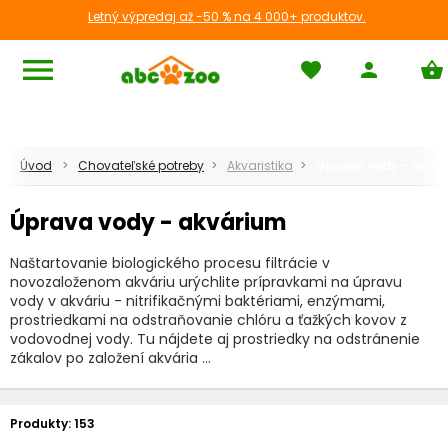
Letný výpredaj až -50 % na 4 000+ produktov.
menu
favorite
person
shopping_basket
Úvod
Chovateľské potreby
Akvaristika
Úprava vody - akvá
Úprava vody - akvárium
Naštartovanie biologického procesu filtrácie v
novozaloženom akváriu urýchlite prípravkami na úpravu
vody v akváriu - nitrifikačnými baktériami, enzýmami,
prostriedkami na odstraňovanie chlóru a ťažkých kovov z
vodovodnej vody. Tu nájdete aj prostriedky na odstránenie
zákalov po založení akvária ...
Produkty:
153