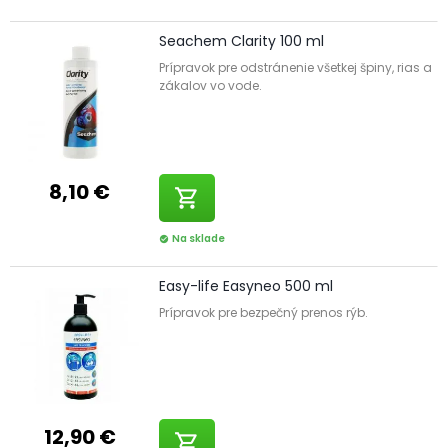
Seachem Clarity 100 ml
Prípravok pre odstránenie všetkej špiny, rias a
zákalov vo vode.
8,10 €
shopping_cart
Na sklade
check_circle
Easy-life Easyneo 500 ml
Prípravok pre bezpečný prenos rýb.
12,90 €
shopping_cart