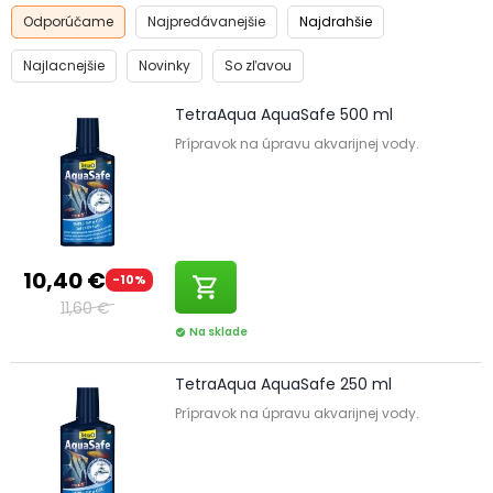
Odporúčame
Najpredávanejšie
Najdrahšie
Najlacnejšie
Novinky
So zľavou
TetraAqua AquaSafe 500 ml
Prípravok na úpravu akvarijnej vody.
10,40 €
-10%
shopping_cart
11,60 €
Na sklade
check_circle
TetraAqua AquaSafe 250 ml
Prípravok na úpravu akvarijnej vody.