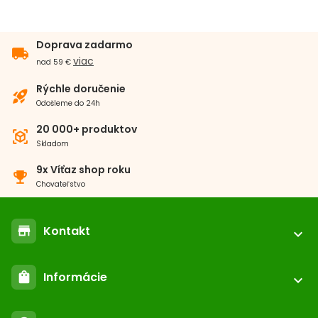
Doprava zadarmo
local_shipping
viac
nad 59 €
Rýchle doručenie
rocket_launch
Odošleme do 24h
20 000+ produktov
view_in_ar
Skladom
9x Víťaz shop roku
emoji_events
Chovateľstvo
Kontakt
store
expand_more
location_on
ABC-ZOO.SK
Informácie
shopping_bag
Nižné Kapustníky 2 040 12 Košice - Nad jazerom
expand_more
call
+421 552 601 000
Registrácia / login