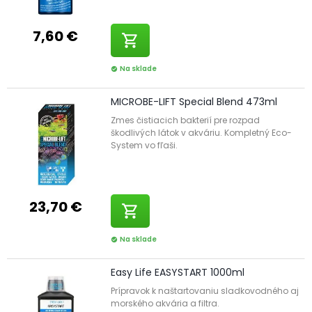
7,60 €
shopping_cart
Na sklade
check_circle
MICROBE-LIFT Special Blend 473ml
Zmes čistiacich bakterií pre rozpad
škodlivých látok v akváriu. Kompletný Eco-
System vo fľaši.
23,70 €
shopping_cart
Na sklade
check_circle
Easy Life EASYSTART 1000ml
Prípravok k naštartovaniu sladkovodného aj
morského akvária a filtra.