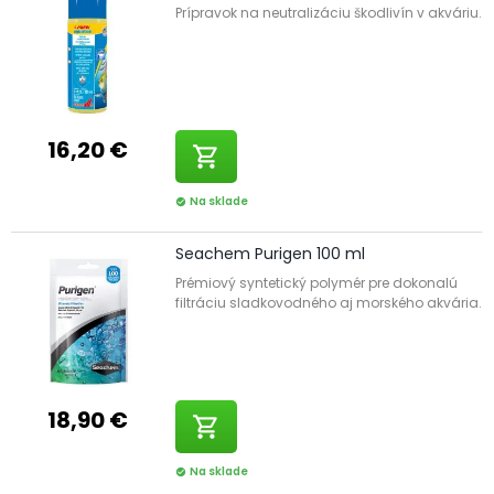
Prípravok na neutralizáciu škodlivín v akváriu.
16,20 €
shopping_cart
Na sklade
check_circle
Seachem Purigen 100 ml
Prémiový syntetický polymér pre dokonalú
filtráciu sladkovodného aj morského akvária.
18,90 €
shopping_cart
Na sklade
check_circle