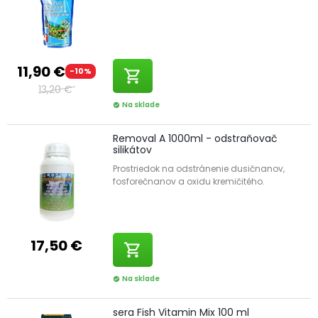
11,90 €
-10%
shopping_cart
13,20 €
Na sklade
check_circle
Removal A 1000ml - odstraňovač
silikátov
Prostriedok na odstránenie dusičnanov,
fosforečnanov a oxidu kremičitého.
17,50 €
shopping_cart
Na sklade
check_circle
sera Fish Vitamin Mix 100 ml