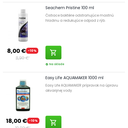
Seachem Pristine 100 ml
Čistiace baktérie odstraňujúce mastnú
hladinu a redukujúce odpad z rýb.
8,00 €
-10%
shopping_cart
8,90 €
Na sklade
check_circle
Easy Life AQUAMAKER 1000 ml
Easy Life AQUAMAKER prípravok na úpravu
akvarijnej vody.
18,00 €
-10%
shopping_cart
19,90 €