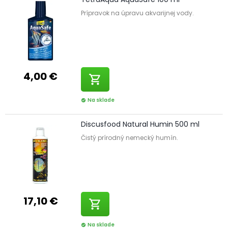
Prípravok na úpravu akvarijnej vody.
4,00 €
shopping_cart
Na sklade
check_circle
Discusfood Natural Humin 500 ml
Čistý prírodný nemecký humín.
17,10 €
shopping_cart
Na sklade
check_circle