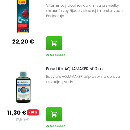
Vitamínový doplnok do krmiva pre všetky
okrasné ryby žijúce v sladkej i morskej vode.
Podporuje ...
22,20 €
shopping_cart
Na sklade
check_circle
Easy Life AQUAMAKER 500 ml
Easy Life AQUAMAKER prípravok na úpravu
akvarijnej vody.
11,30 €
-10%
shopping_cart
12,50 €
Na sklade
check_circle