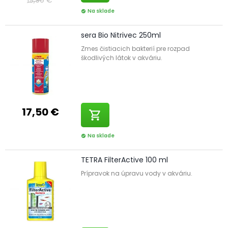
Na sklade
check_circle
sera Bio Nitrivec 250ml
Zmes čistiacich bakterií pre rozpad
škodlivých látok v akváriu.
17,50 €
shopping_cart
Na sklade
check_circle
TETRA FilterActive 100 ml
Prípravok na úpravu vody v akváriu.