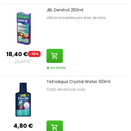
JBL Denitrol 250ml
Užitočné baktérie pre štart akvária.
18,40 €
-10%
shopping_cart
20,40 €
Na sklade
check_circle
TetraAqua Crystal Water 100ml
Čistič akváriovej vody.
4,80 €
shopping_cart