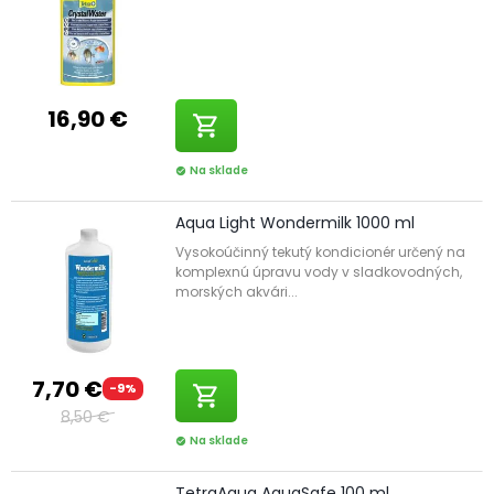
16,90 €
shopping_cart
Na sklade
check_circle
Aqua Light Wondermilk 1000 ml
Vysokoúčinný tekutý kondicionér určený na
komplexnú úpravu vody v sladkovodných,
morských akvári...
7,70 €
-9%
shopping_cart
8,50 €
Na sklade
check_circle
TetraAqua AquaSafe 100 ml