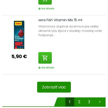
Na sklade
check_circle
sera Fish Vitamin Mix 15 ml
Vitamínový doplnok do krmiva pre všetky
okrasné ryby žijúce v sladkej i morskej vode.
Podporuje ...
5,90 €
shopping_cart
Na sklade
check_circle
Zobraziť viac
1
2
3
chevron_right