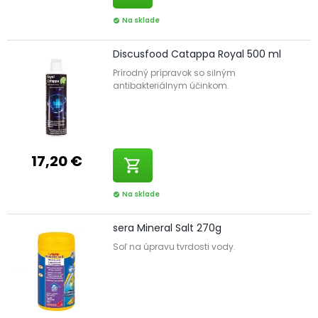
Na sklade
check_circle
Discusfood Catappa Royal 500 ml
Prírodný prípravok so silným
antibakteriálnym účinkom.
17,20 €
shopping_cart
Na sklade
check_circle
sera Mineral Salt 270g
Soľ na úpravu tvrdosti vody.