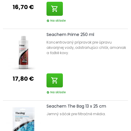
16,70 €
shopping_cart
Na sklade
check_circle
Seachem Prime 250 ml
Koncentrovaný prípravok pre úpravu
akvarijnej vody, odstraňujúci chlór, amoniak
a ťažké kovy.
17,80 €
shopping_cart
Na sklade
check_circle
Seachem The Bag 13 x 25 cm
Jemný sáčok pre filtračné média.