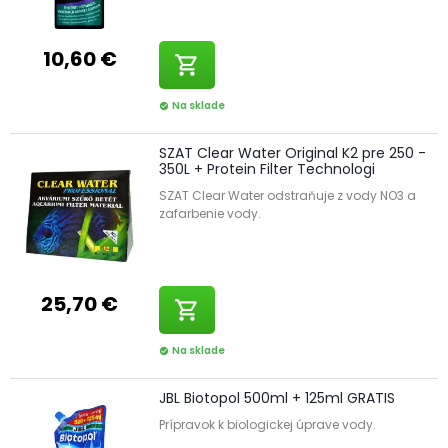
10,60 €
shopping_cart
Na sklade
check_circle
SZAT Clear Water Original K2 pre 250 -
350L + Protein Filter Technologi
SZAT Clear Water odstraňuje z vody NO3 a
zafarbenie vody.
25,70 €
shopping_cart
Na sklade
check_circle
JBL Biotopol 500ml + 125ml GRATIS
Prípravok k biologickej úprave vody.