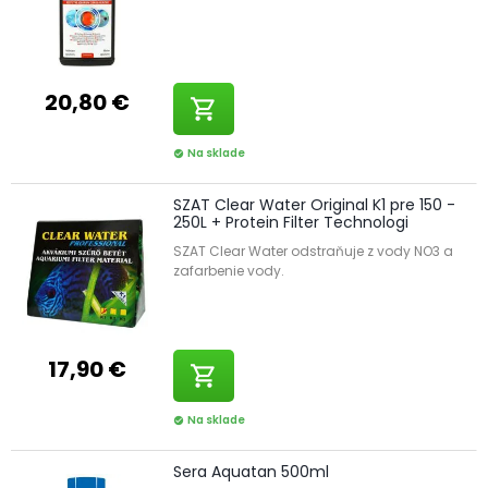
20,80 €
shopping_cart
Na sklade
check_circle
SZAT Clear Water Original K1 pre 150 -
250L + Protein Filter Technologi
SZAT Clear Water odstraňuje z vody NO3 a
zafarbenie vody.
17,90 €
shopping_cart
Na sklade
check_circle
Sera Aquatan 500ml