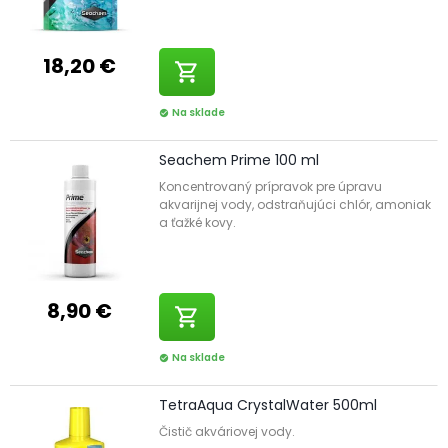
18,20 €
shopping_cart
Na sklade
check_circle
Seachem Prime 100 ml
Koncentrovaný prípravok pre úpravu
akvarijnej vody, odstraňujúci chlór, amoniak
a ťažké kovy.
8,90 €
shopping_cart
Na sklade
check_circle
TetraAqua CrystalWater 500ml
Čistič akváriovej vody.