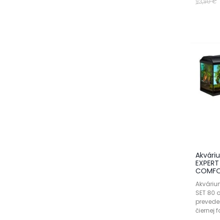
93,90 €
Akvári
EXPERT 
COMFO
Akváriu
SET 80 o
prevede
čiernej f