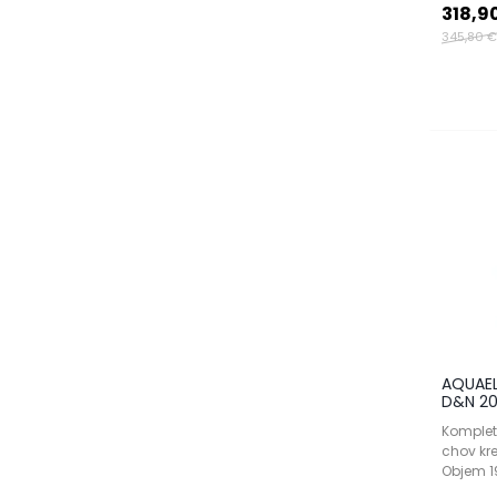
318,9
345,80 €
AQUAEL
D&N 20
Komplet
chov kre
Objem 19