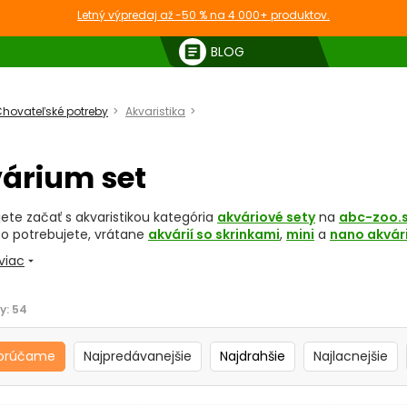
Letný výpredaj až -50 % na 4 000+ produktov.
article
BLOG
hovateľské potreby
Akvaristika
Akvárium set
árium set
jete začať s akvaristikou kategória
akváriové sety
na
abc-zoo.
čo potrebujete, vrátane
akvárií so skrinkami
,
mini
a
nano akvár
viac
arrow_drop_down
y:
54
si vybrať akváriový set?
vé sety ponúkajú niekoľko výhod:
orúčame
Najpredávanejšie
Najdrahšie
Najlacnejšie
ná výbava:
každý set obsahuje všetko potrebné na štart –
akv