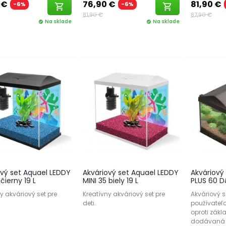
 €
76,90 €
81,90 €
-6%
-6%
shopping_cart
shopping_cart
81,90 €
87,90 €
Na sklade
Na sklade
check_circle
check_circle
ový set Aquael LEDDY
Akváriový set Aquael LEDDY
Akváriový
 čierny 19 L
MINI 35 biely 19 L
PLUS 60 D
y akváriový set pre
Kreatívny akváriový set pre
Akváriový s
deti.
používateľo
oproti zákla
dodávaná s