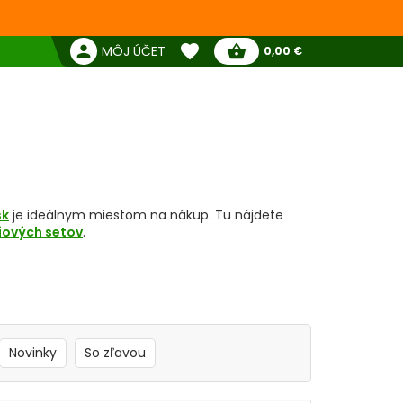
favorite
person
shopping_basket
MÔJ ÚČET
0,00 €
Žiadne produkty
Pokladňa
Obľúbené produkty
sk
je ideálnym miestom na nákup. Tu nájdete
iových setov
.
Novinky
So zľavou
árium
,
osvetlenie
,
filtráciu
a niekedy aj
ohrievač
.