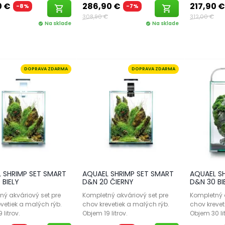
0 €
286,90 €
217,90 €
-8%
-7%
shopping_cart
shopping_cart
308,90 €
312,00 €
Na sklade
Na sklade
check_circle
check_circle
DOPRAVA ZDARMA
DOPRAVA ZDARMA
 SHRIMP SET SMART
AQUAEL SHRIMP SET SMART
AQUAEL S
 BIELY
D&N 20 ČIERNY
D&N 30 BI
ný akváriový set pre
Kompletný akváriový set pre
Kompletný a
vetiek a malých rýb.
chov krevetiek a malých rýb.
chov krevet
 litrov.
Objem 19 litrov.
Objem 30 lit