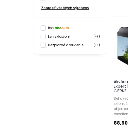
Zobraziť všetkých výrobcov
Iba
Len skladom
(49)
Bezplatné doručenie
(38)
Akvári
Expert
ČIERNE
Set akv
sklom, 
objemom
osvetlení
88,90