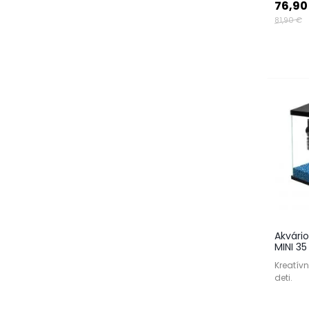
76,90
81,90 €
Akvári
MINI 35
Kreatívn
deti.