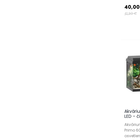
40,00
41,90 €
Akvári
LED - č
Akváriu
Primo 60
osvetlen