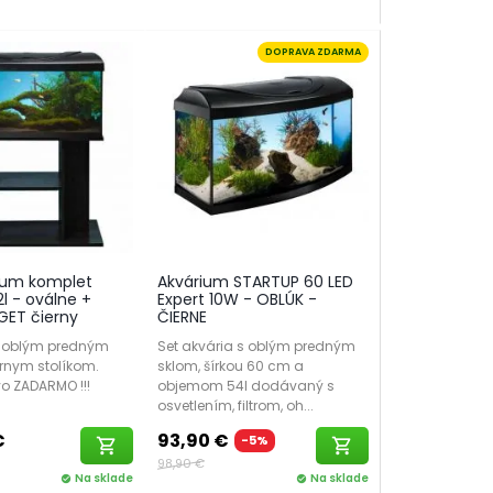
 mini a nano sety sú vhodné pre menšie priestory.
DOPRAVA ZDARMA
ltráciu
,
osvetlenie
a prípadne
ohrievač
.
a funkčného akvária. Či už ste začiatočník alebo
u. Pre viac tipov a rád navštívte náš
blog
na
ium komplet
Akvárium STARTUP 60 LED
2l - oválne +
Expert 10W - OBLÚK -
GET čierny
ČIERNE
 oblým predným
Set akvária s oblým predným
rnym stolíkom.
sklom, šírkou 60 cm a
vo ZADARMO !!!
objemom 54l dodávaný s
osvetlením, filtrom, oh...
€
93,90 €
-5%
shopping_cart
shopping_cart
98,90 €
Na sklade
Na sklade
check_circle
check_circle