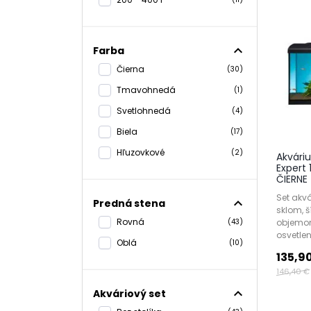
Jednodu
Estetika
expand_less
Farba
Typy 
Čierna
(30)
Na
abc-
Tmavohnedá
(1)
1.
Akvár
Svetlohnedá
(4)
Ideálne 
Biela
(17)
Hľuzovkové
(2)
2.
Mini 
Akvári
Expert
Perfektn
ČIERNE
3.
Nano
Set akv
expand_less
Predná stena
sklom, 
Vhodné 
Rovná
objemom
(43)
darček p
osvetlení
Oblá
(10)
135,9
Výber
146,40 €
Pri výbe
expand_less
Akváriový set
Veľkosť: