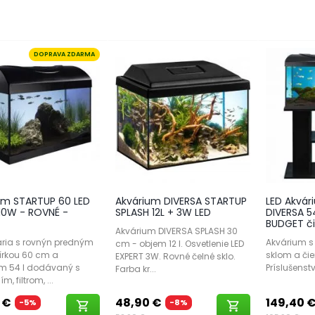
DOPRAVA ZDARMA
um STARTUP 60 LED
Akvárium DIVERSA STARTUP
LED Akvár
 10W - ROVNÉ -
SPLASH 12L + 3W LED
DIVERSA 54
BUDGET či
Akvárium DIVERSA SPLASH 30
ária s rovnýn predným
Akvárium 
cm - objem 12 l. Osvetlenie LED
šírkou 60 cm a
sklom a čie
EXPERT 3W. Rovné čelné sklo.
 54 l dodávaný s
Príslušenst
Farba kr...
m, filtrom, ...
 €
48,90 €
149,40 
-5%
-8%
shopping_cart
shopping_cart