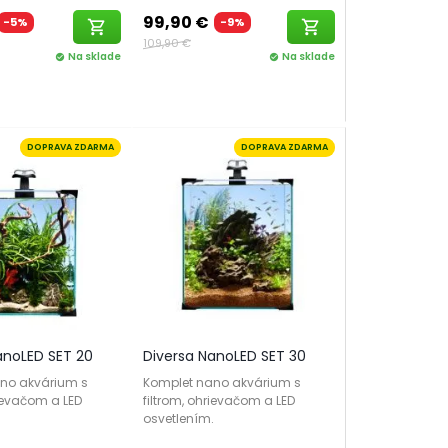
99,90 €
-5%
-9%
shopping_cart
shopping_cart
109,90 €
Na sklade
Na sklade
check_circle
check_circle
DOPRAVA ZDARMA
DOPRAVA ZDARMA
anoLED SET 20
Diversa NanoLED SET 30
no akvárium s
Komplet nano akvárium s
rievačom a LED
filtrom, ohrievačom a LED
.
osvetlením.