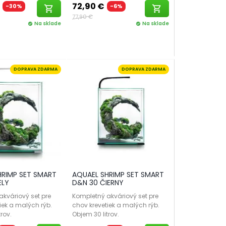
72,90 €
-30%
-6%
shopping_cart
shopping_cart
77,90 €
Na sklade
Na sklade
check_circle
check_circle
DOPRAVA ZDARMA
DOPRAVA ZDARMA
HRIMP SET SMART
AQUAEL SHRIMP SET SMART
ELY
D&N 30 ČIERNY
kváriový set pre
Kompletný akváriový set pre
iek a malých rýb.
chov krevetiek a malých rýb.
rov.
Objem 30 litrov.