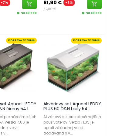
81,90 €
-7%
-7%
shopping_cart
shopping_cart
87,90 €
Na sklade
Na sklade
check_circle
check_circle
DOPRAVA ZDARMA
DOPRAVA ZDARMA
 set Aquael LEDDY
Akváriový set Aquael LEDDY
&N čierny 54 L
PLUS 60 D&N biely 54 L
et pre náročmejších
Akváriový set pre náročmejších
v. Verzia PLUS je
používateľov. Verzia PLUS je
dnej verzii
oproti základnej verzii
 v...
dodávaná s v...