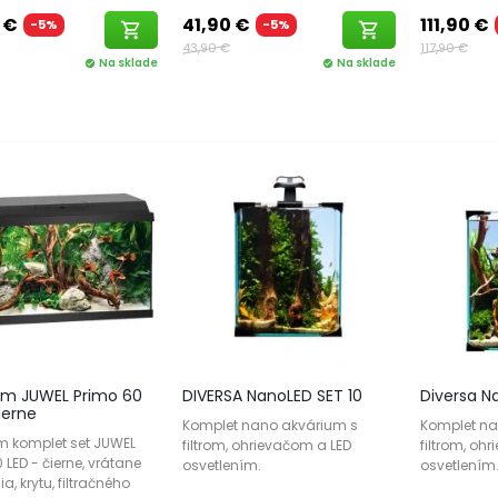
 €
41,90 €
111,90 €
-5%
-5%
shopping_cart
shopping_cart
43,90 €
117,90 €
Na sklade
Na sklade
check_circle
check_circle
um JUWEL Primo 60
DIVERSA NanoLED SET 10
Diversa N
ierne
Komplet nano akvárium s
Komplet na
m komplet set JUWEL
filtrom, ohrievačom a LED
filtrom, oh
 LED - čierne, vrátane
osvetlením.
osvetlením
ia, krytu, filtračného