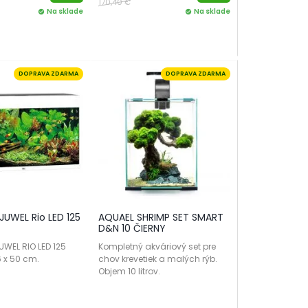
170,40 €
Na sklade
Na sklade
check_circle
check_circle
DOPRAVA ZDARMA
DOPRAVA ZDARMA
JUWEL Rio LED 125
AQUAEL SHRIMP SET SMART
D&N 10 ČIERNY
WEL RIO LED 125
Kompletný akváriový set pre
36 x 50 cm.
chov krevetiek a malých rýb.
Objem 10 litrov.