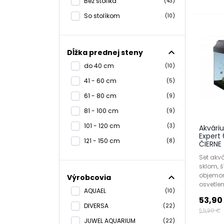
Bez stolíka
(43)
Typ setu
So stolíkom
(10)
Výbava:
Investíc
expand_less
Dĺžka prednej steny
skúsený 
do 40 cm
abc-zoo
(10)
41 - 60 cm
(5)
61 - 80 cm
(9)
81 - 100 cm
(9)
101 - 120 cm
(3)
Akvári
Expert
121 - 150 cm
(8)
ČIERNE
Set akv
sklom, 
objemo
expand_less
Výrobcovia
osvetlení
AQUAEL
(10)
53,90
DIVERSA
(22)
59,90 €
JUWEL AQUARIUM
(22)