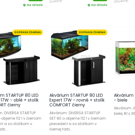
52,90 €
165,90 €
Na sklade
Na sklade
check_circle
check_circle
DOPRAVA ZDARMA
DOPRAVA ZDARMA
um STARTUP 80 LED
Akvárium STARTUP 80 LED
Akvárium 
17W - oblé + stolík
Expert 17W - rovné + stolík
- biele
RT čierny
COMFORT čierny
Akvárium JU
m DIVERSA STARTUP
Akvárium DIVERSA STARTUP
biele, 81 x 
 objeme 112 l v čiernom
SET 80 o objeme 112 l v čiernom
ní a so stolíkom v
prevedení a so stolíkom v
arb...
čiernej farb...