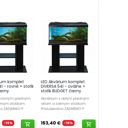
ium komplet
LED Akvárium komplet
l - rovné + stolík
DIVERSA 54l - oválne +
erny
stolík BUDGET čierny
s rovným predným
Akvárium s oblým predným
rnym stolíkom.
sklom a čiernym stolíkom.
vo ZADARMO !!!
Príslušenstvo ZADARMO !!!
€
153,40 €
-10%
-10%
shopping_cart
shopping_cart