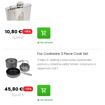
10,80 €
-10%
shopping_cart
12,00 €
Na sklade
check_circle
Fox Cookware 3 Piece Cook Set
V tejto 3-dielnej sade riadu dostanete
panvicu, stredne veľký hrniec a kanvicu s
objemom 0,9 l.
45,80 €
-12%
shopping_cart
52,00 €
Na sklade
check_circle