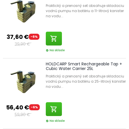
Praktický a prenosný set obsahuje skladaciu
vodnú pumpu na batériu a 11-litrový kanister
na vodu...
37,60 €
-6%
shopping_cart
39,90 €
Na sklade
check_circle
HOLDCARP Smart Rechargeable Tap +
Cubic Water Carrier 25L
Praktický a prenosný set obsahuje skladaciu
vodnú pumpu na batériu a 25-litrový kanister
na vodu...
56,40 €
-6%
shopping_cart
59,90 €
Na sklade
check_circle