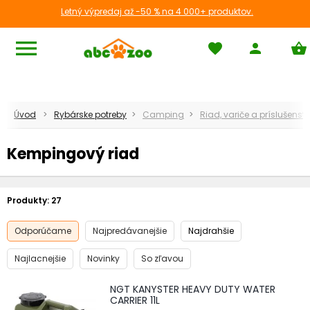
Letný výpredaj až -50 % na 4 000+ produktov.
menu
favorite
person
shopping_basket
Úvod
Rybárske potreby
Camping
Riad, variče a príslušenst
Kempingový riad
Produkty:
27
Odporúčame
Najpredávanejšie
Najdrahšie
Najlacnejšie
Novinky
So zľavou
NGT KANYSTER HEAVY DUTY WATER
CARRIER 11L