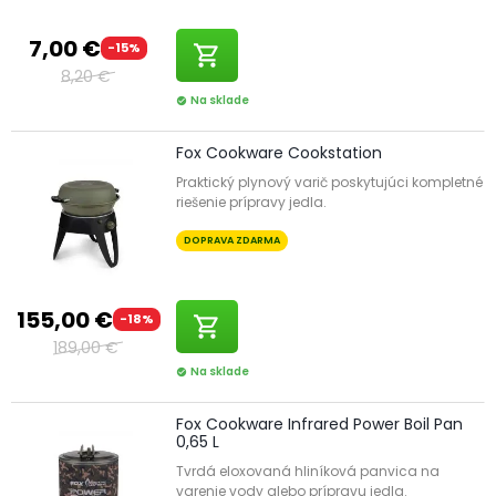
7,00 €
-15%
shopping_cart
8,20 €
Na sklade
check_circle
Fox Cookware Cookstation
Praktický plynový varič poskytujúci kompletné
riešenie prípravy jedla.
DOPRAVA ZDARMA
155,00 €
-18%
shopping_cart
189,00 €
Na sklade
check_circle
Fox Cookware Infrared Power Boil Pan
0,65 L
Tvrdá eloxovaná hliníková panvica na
varenie vody alebo prípravu jedla.