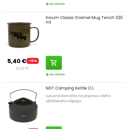
Na sklade
check_circle
Korum Classic Enamel Mug Tench 330
ml
5,40 €
-10%
shopping_cart
6,00 €
Na sklade
check_circle
NGT Camping Kettle 1,1 L
Luxusná kanvička na prípravu vášho
obľúbeného nápoja.