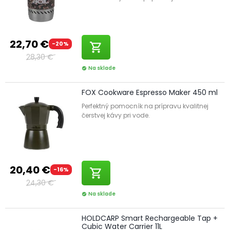
22,70 €
-20%
shopping_cart
28,30 €
Na sklade
check_circle
FOX Cookware Espresso Maker 450 ml
Perfektný pomocník na prípravu kvalitnej
čerstvej kávy pri vode.
20,40 €
-16%
shopping_cart
24,30 €
Na sklade
check_circle
HOLDCARP Smart Rechargeable Tap +
Cubic Water Carrier 11L