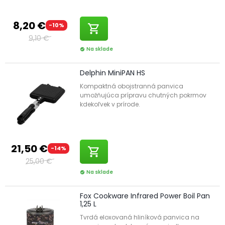
8,20 €
-10%
shopping_cart
9,10 €
Na sklade
check_circle
Delphin MiniPAN HS
Kompaktná obojstranná panvica
umožňujúca prípravu chutných pokrmov
kdekoľvek v prírode.
21,50 €
-14%
shopping_cart
25,00 €
Na sklade
check_circle
Fox Cookware Infrared Power Boil Pan
1,25 L
Tvrdá eloxovaná hliníková panvica na