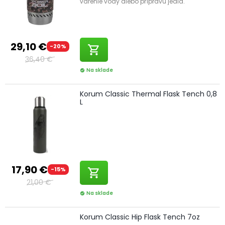
varenie vody alebo prípravu jedla.
29,10 €
-20%
shopping_cart
36,40 €
Na sklade
check_circle
Korum Classic Thermal Flask Tench 0,8
L
17,90 €
-15%
shopping_cart
21,00 €
Na sklade
check_circle
Korum Classic Hip Flask Tench 7oz