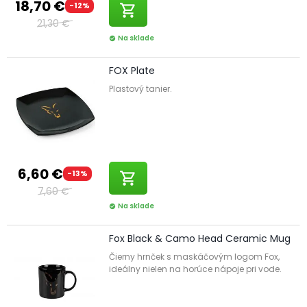
18,70 €
-12%
shopping_cart
21,30 €
Na sklade
check_circle
FOX Plate
Plastový tanier.
6,60 €
-13%
shopping_cart
7,60 €
Na sklade
check_circle
Fox Black & Camo Head Ceramic Mug
Čierny hrnček s maskáčovým logom Fox,
ideálny nielen na horúce nápoje pri vode.