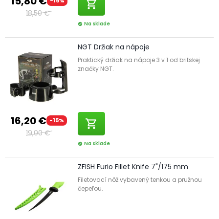
15,80 €
-15%
shopping_cart
18,50 €
Na sklade
check_circle
NGT Držiak na nápoje
Praktický držiak na nápoje 3 v 1 od britskej
značky NGT.
16,20 €
-15%
shopping_cart
19,00 €
Na sklade
check_circle
ZFISH Furio Fillet Knife 7"/175 mm
Filetovací nôž vybavený tenkou a pružnou
čepeľou.