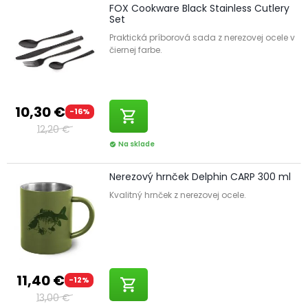
FOX Cookware Black Stainless Cutlery
Set
Praktická príborová sada z nerezovej ocele v
čiernej farbe.
10,30 €
-16%
shopping_cart
12,20 €
Na sklade
check_circle
Nerezový hrnček Delphin CARP 300 ml
Kvalitný hrnček z nerezovej ocele.
11,40 €
-12%
shopping_cart
13,00 €