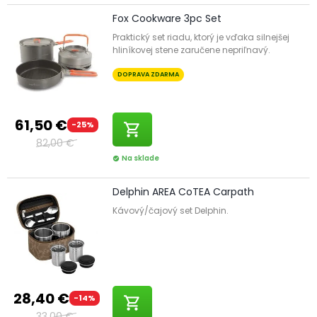
Fox Cookware 3pc Set
Praktický set riadu, ktorý je vďaka silnejšej
hliníkovej stene zaručene nepriľnavý.
DOPRAVA ZDARMA
61,50 €
-25%
shopping_cart
82,00 €
Na sklade
check_circle
Delphin AREA CoTEA Carpath
Kávový/čajový set Delphin.
28,40 €
-14%
shopping_cart
33,00 €