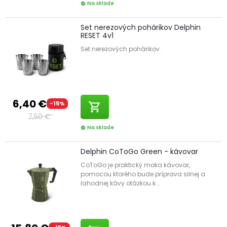
Na sklade
check_circle
Set nerezových pohárikov Delphin
RESET 4v1
Set nerezových pohárikov.
6,40 €
-15%
shopping_cart
7,50 €
Na sklade
check_circle
Delphin CoToGo Green - kávovar
CoToGo je praktický moka kávovar,
pomocou ktorého bude príprava silnej a
lahodnej kávy otázkou k...