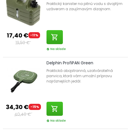
Praktický kanister na pitnú vodu s dvojitým
uzáverom a zaujímavým dizajnom.
17,40 €
-11%
shopping_cart
19,50 €
Na sklade
check_circle
Delphin ProfiPAN Green
Praktická obojstranná, uzatvárateľná
panvica, ktorá vám umožní prípravu
najrôznejších jedál.
34,30 €
-15%
shopping_cart
40,40 €
Na sklade
check_circle