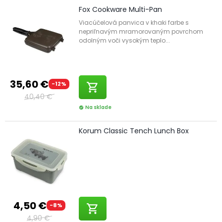
Fox Cookware Multi-Pan
Viacúčelová panvica v khaki farbe s
nepriľnavým mramorovaným povrchom
odolným voči vysokým teplo...
35,60 €
-12%
shopping_cart
40,40 €
Na sklade
check_circle
Korum Classic Tench Lunch Box
4,50 €
-8%
shopping_cart
4,90 €