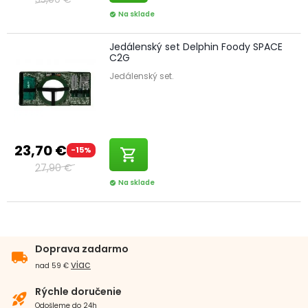
Na sklade
check_circle
Jedálenský set Delphin Foody SPACE
C2G
Jedálenský set.
23,70 €
-15%
shopping_cart
27,90 €
Na sklade
check_circle
Doprava zadarmo
local_shipping
viac
nad 59 €
Rýchle doručenie
rocket_launch
Odošleme do 24h