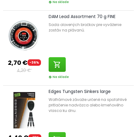
Na sklade
check_circle
DAM Lead Assortment 70 g FINE
Sada olovených bročkov pre vyváženie
zostáv na plávanú.
2,70 €
-36%
shopping_cart
4,20 €
Na sklade
check_circle
Edges Tungsten Sinkers large
Wolfrámové závažie určené na spoľahlivé
pritlačenie nadväzca alebo kmeňového
vlasca ku dnu.