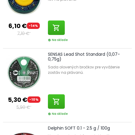
6,10 €
-14%
shopping_cart
7,10 €
Na sklade
check_circle
SENSAS Lead Shot Standard (0,07-
0,75g)
Sada olovených bročkov pre vyváženie
zostáv na plávanú.
5,30 €
-10%
shopping_cart
5,90 €
Na sklade
check_circle
Delphin SOFT 0.1 - 2.5 g / 100g