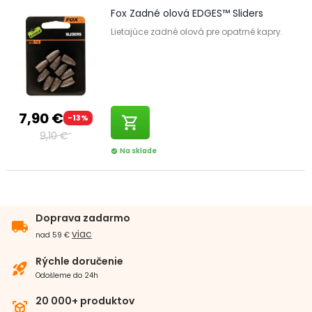
Fox Zadné olová EDGES™ Sliders
Lietajúce zadné olová pre opatrné kapry.
7,90 €
-13%
shopping_cart
9,10 €
Na sklade
check_circle
Doprava zadarmo
local_shipping
viac
nad 59 €
Rýchle doručenie
rocket_launch
Odošleme do 24h
20 000+ produktov
view_in_ar