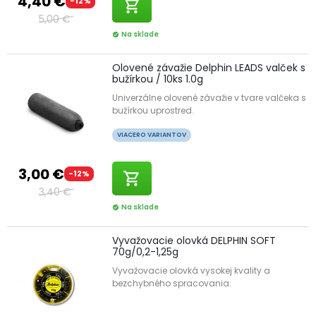
4,40 €
-12%
shopping_cart
5,00 €
Na sklade
check_circle
Olovené závažie Delphin LEADS valček s
bužírkou / 10ks 1.0g
Univerzálne olovené závažie v tvare valčeka s
bužírkou uprostred.
VIACERO VARIANTOV
3,00 €
-12%
shopping_cart
3,40 €
Na sklade
check_circle
Vyvažovacie olovká DELPHIN SOFT
70g/0,2-1,25g
Vyvažovacie olovká vysokej kvality a
bezchybného spracovania.