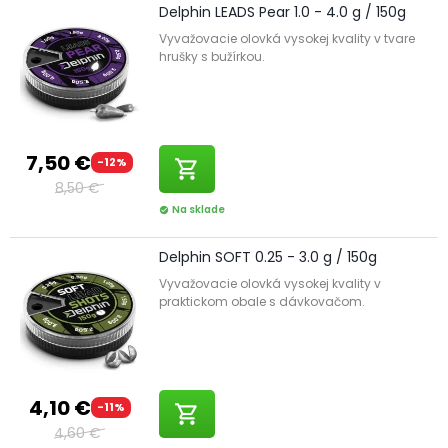
Delphin LEADS Pear 1.0 - 4.0 g / 150g
Vyvažovacie olovká vysokej kvality v tvare
hrušky s bužírkou.
7,50 €
-12%
shopping_cart
8,50 €
Na sklade
check_circle
Delphin SOFT 0.25 - 3.0 g / 150g
Vyvažovacie olovká vysokej kvality v
praktickom obale s dávkovačom.
4,10 €
-11%
shopping_cart
4,60 €