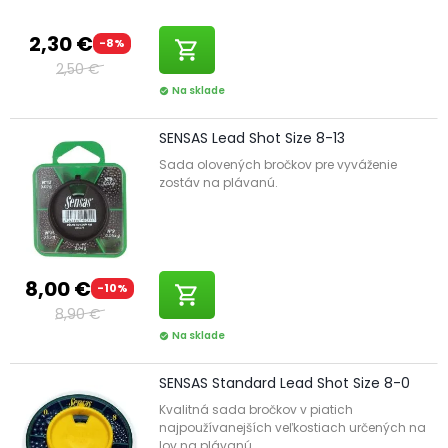
2,30 €
-8%
shopping_cart
2,50 €
Na sklade
check_circle
SENSAS Lead Shot Size 8-13
Sada olovených bročkov pre vyváženie
zostáv na plávanú.
8,00 €
-10%
shopping_cart
8,90 €
Na sklade
check_circle
SENSAS Standard Lead Shot Size 8-0
Kvalitná sada bročkov v piatich
najpoužívanejších veľkostiach určených na
lov na plávanú.