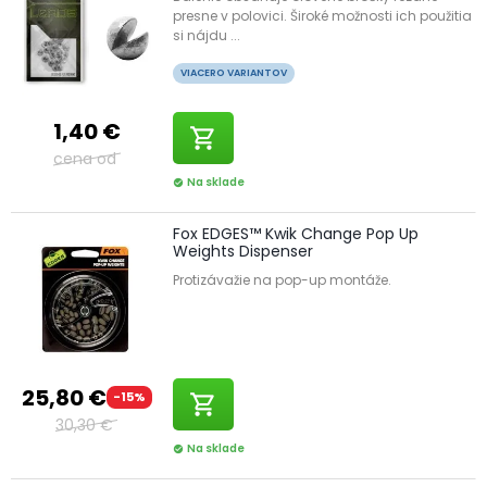
presne v polovici. Široké možnosti ich použitia
si nájdu ...
VIACERO VARIANTOV
1,40 €
shopping_cart
cena od
Na sklade
check_circle
Fox EDGES™ Kwik Change Pop Up
Weights Dispenser
Protizávažie na pop-up montáže.
25,80 €
-15%
shopping_cart
30,30 €
Na sklade
check_circle