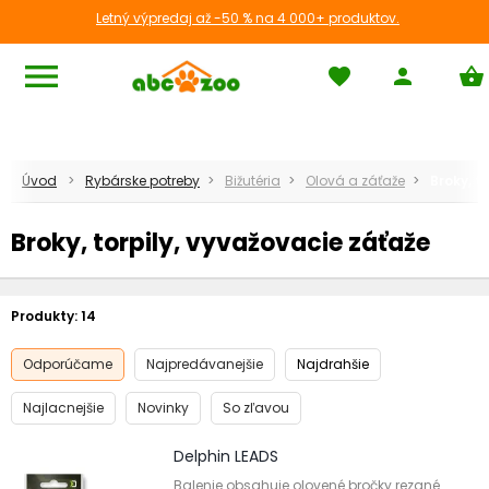
Letný výpredaj až -50 % na 4 000+ produktov.
menu
favorite
person
shopping_basket
Úvod
Rybárske potreby
Bižutéria
Olová a záťaže
Broky, t
Broky, torpily, vyvažovacie záťaže
Produkty:
14
Odporúčame
Najpredávanejšie
Najdrahšie
Najlacnejšie
Novinky
So zľavou
Delphin LEADS
Balenie obsahuje olovené bročky rezané