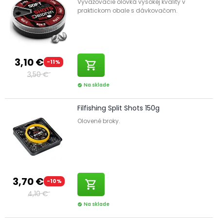
Vyvažovacie olovká vysokej kvality v
praktickom obale s dávkovačom.
3,10 €
-11%
shopping_cart
3,50 €
Na sklade
check_circle
Filfishing Split Shots 150g
Olovené broky.
3,70 €
-10%
shopping_cart
4,10 €
Na sklade
check_circle