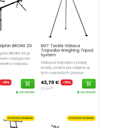
elphin BRONX 2G
NGT Tackle Vážiaca
Trojnožka Weighing Tripod
phin BRONX 2G je
System
aným nástupcom
Vážiacia trojnožka vysokej
beného rodpodu
kvality určená pre váženie aj
tých najväčších úlovkov.
42,70 €
-15%
-15%
shopping_cart
shopping_cart
50,30 €
Na sklade
Na sklade
check_circle
check_circle
DOPRAVA ZDARMA
DOPRAVA ZDARMA