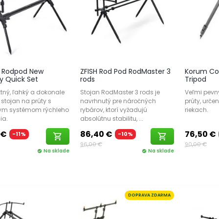
i Rodpod New
ZFISH Rod Pod RodMaster 3
Korum Co
y Quick Set
rods
Tripod
ný, ľahký a dokonale
Stojan RodMaster 3 rods je
Veľmi pevn
 stojan na prúty s
navrhnutý pre náročných
prúty, určen
ym systémom rýchleho
rybárov, ktorí vyžadujú
riekach.
ia.
absolútnu stabilitu, ...
 €
86,40 €
76,50 €
-11%
-10%
shopping_cart
shopping_cart
96,00 €
90,00 €
Na sklade
Na sklade
check_circle
check_circle
DOPRAVA ZDARMA