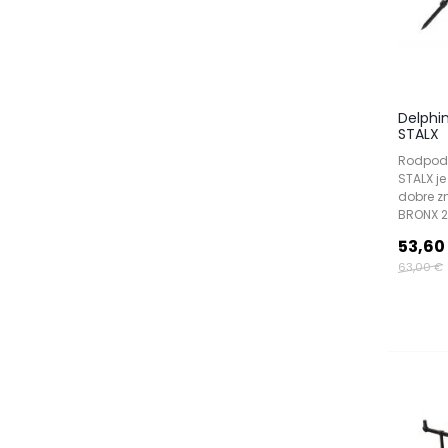
Delphi
STALX
Rodpod 
STALX je
dobre 
BRONX 
53,60
63,00 €