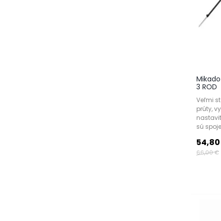
Mikado
3 ROD
Veľmi st
prúty, v
nastavi
sú spoje
54,80
66,00 €