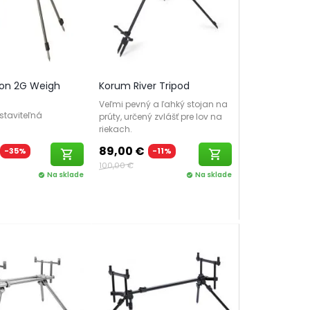
on 2G Weigh
Korum River Tripod
Veľmi pevný a ľahký stojan na
staviteľná
prúty, určený zvlášť pre lov na
riekach.
89,00 €
-35%
-11%
shopping_cart
shopping_cart
100,00 €
Na sklade
Na sklade
check_circle
check_circle