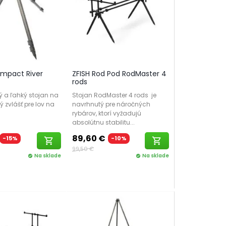
mpact River
ZFISH Rod Pod RodMaster 4
rods
ý a ľahký stojan na
Stojan RodMaster 4 rods je
ý zvlášť pre lov na
navrhnutý pre náročných
rybárov, ktorí vyžadujú
absolútnu stabilitu...
89,60 €
-15%
-10%
shopping_cart
shopping_cart
99,50 €
Na sklade
Na sklade
check_circle
check_circle