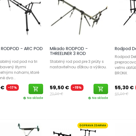
 RODPOD - ARC POD
Mikado RODPOD -
Rodpod D
THREELINER 3 ROD
Rodpod Del
abilný rod pod na tri
Stabilný rod pod pre 3 prúty s
prepracov
ybavený štyrmi
nastaviteľnou dĺžkou a výškou.
veľmi obľú
teľnými nohami, ktoré
BRONX.
né dvo...
 €
59,50 €
55,30 €
-17%
-15%
shopping_cart
shopping_cart
70,00 €
65,00 €
Na sklade
Na sklade
check_circle
check_circle
DOPRAVA ZDARMA