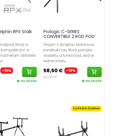
lphin RPX Stalk
Prologic C-SERIES
CONVERTIBLE 2 ROD POD
 rodpod, ktorý si
Stojan s dvojitou stredovou
o kompaktným a
konštrukciou, ktorý ponúka
 rozmerom obľúbite
stabilitu a funkčnosť, aká je
í...
bežne dostu...
58,50 €
-15%
-10%
shopping_cart
shopping_cart
65,00 €
Na sklade
Na sklade
check_circle
check_circle
DOPRAVA ZDARMA