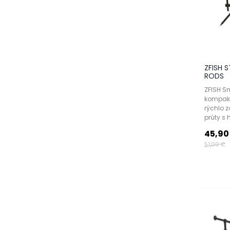
ZFISH 
RODS
ZFISH Sm
kompakt
rýchlo z
prúty s hr
45,90
51,00 €