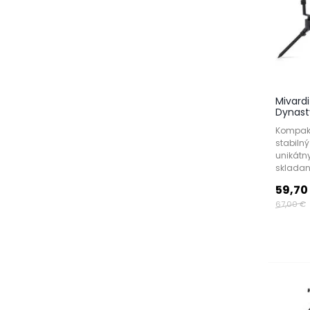
Mivard
Dynast
Kompakt
stabilný
unikátn
skladan
59,70
67,00 €