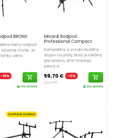
Rodpod BRONX
Mivardi Rodpod
Professional Compact
letne čierny rodpod
Kompaktný a vysoko kvalitný
 od prvej chvíle. Je
stojan na prúty, ktorý je ideálny
ľahký, veľmi
pre rybárov, ktorí hľadajú
pevný a...
59,70 €
-15%
-11%
shopping_cart
shopping_cart
67,00 €
Na sklade
Na sklade
check_circle
check_circle
DOPRAVA ZDARMA