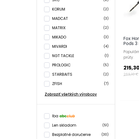
KORUM
(2)
MADCAT
(3)
MATRIX
(2)
MIKADO
(3)
Fox Ho
Pods 3
MIVARDI
(4)
Populárn
NGT TACKLE
(1)
prúty.
PROLOGIC
(5)
215,3
269,10 €
STARBAITS
(2)
ZFISH
(7)
Zobraziť všetkých výrobcov
Iba
Len skladom
(51)
Bezplatné doručenie
(30)