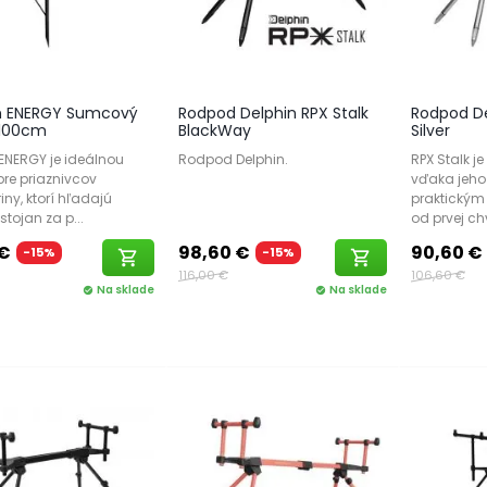
n ENERGY Sumcový
Rodpod Delphin RPX Stalk
Rodpod De
 100cm
BlackWay
Silver
 ENERGY je ideálnou
Rodpod Delphin.
RPX Stalk je
pre priaznivcov
vďaka jeh
ny, ktorí hľadajú
praktickým
stojan za p...
od prvej chv
 €
98,60 €
90,60 €
-15%
-15%
shopping_cart
shopping_cart
116,00 €
106,60 €
Na sklade
Na sklade
check_circle
check_circle