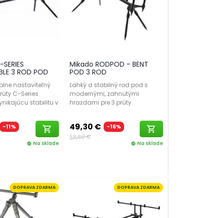
-SERIES
Mikado RODPOD - BENT
BLE 3 ROD POD
POD 3 ROD
plne nastaviteľný
Ľahký a stabilný rod pod s
rúty C-Series
modernými, zahnutými
ynikajúcu stabilitu v
hrazdami pre 3 prúty.
49,30 €
-11%
-16%
shopping_cart
shopping_cart
58,60 €
Na sklade
Na sklade
check_circle
check_circle
DOPRAVA ZDARMA
DOPRAVA ZDARMA