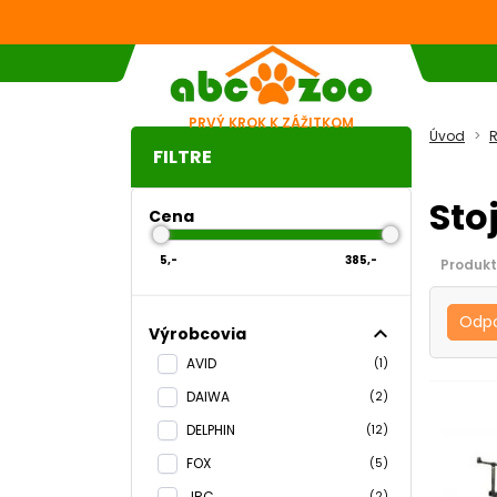
PRVÝ KROK K ZÁŽITKOM
Úvod
R
FILTRE
Sto
Cena
5,-
385,-
Produkt
Odp
expand_less
Výrobcovia
AVID
(1)
DAIWA
(2)
DELPHIN
(12)
FOX
(5)
JRC
(2)