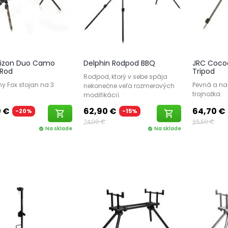
rizon Duo Camo
Delphin Rodpod BBQ
JRC Coco
 Rod
Tripod
Rodpod, ktorý v sebe spája
y Fox stojan na 3
Pevná a na
nekonečne veľa rozmerových
trojnožka.
modifikácií.
0 €
62,90 €
64,70 €
-20%
-15%
shopping_cart
shopping_cart
74,00 €
99,50 €
Na sklade
Na sklade
check_circle
check_circle