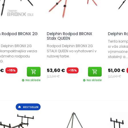
n Rodpod BRONX 2G
Delphin Rodpod BRONX
Delphin 
Stalx QUEEN
Tento komp
Delphin BRONX 2G
Rodpod Delphin BRONX 2G
si vás získa
 kompaktnejšia verzia
STALX QUEEN vo vyhotovení v
výnimočne 
známeho rodpodu
ružovej farbe.
stabilný a...
2G.
 €
53,60 €
51,00 €
-15%
-15%
shopping_cart
shopping_cart
63,00 €
60,00 €
Na sklade
Na sklade
check_circle
check_circle
🔥
BESTSELLER