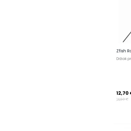
Zfish R
Držiak p
12,70
14,60 €