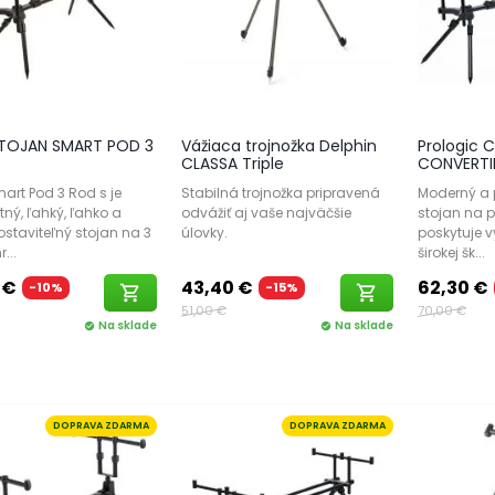
STOJAN SMART POD 3
Vážiaca trojnožka Delphin
Prologic C
CLASSA Triple
CONVERTI
art Pod 3 Rod s je
Stabilná trojnožka pripravená
Moderný a 
ný, ľahký, ľahko a
odvážiť aj vaše najväčšie
stojan na p
ostaviteľný stojan na 3
úlovky.
poskytuje v
...
širokej šk...
 €
43,40 €
62,30 €
-10%
-15%
shopping_cart
shopping_cart
51,00 €
70,00 €
Na sklade
Na sklade
check_circle
check_circle
DOPRAVA ZDARMA
DOPRAVA ZDARMA