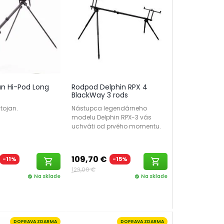
an Hi-Pod Long
Rodpod Delphin RPX 4
BlackWay 3 rods
tojan.
Nástupca legendárneho
modelu Delphin RPX-3 vás
uchváti od prvého momentu.
109,70 €
-11%
-15%
shopping_cart
shopping_cart
129,00 €
Na sklade
Na sklade
check_circle
check_circle
DOPRAVA ZDARMA
DOPRAVA ZDARMA