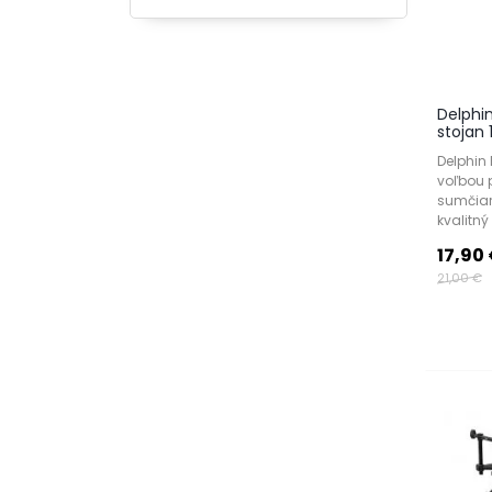
Delphi
stojan
Delphin
voľbou 
sumčiari
kvalitný 
17,90
21,00 €