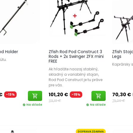
od Holder
Zfish Rod Pod Construct 3
Zfish Stoj
Rods + 2x Swinger ZFX mini
Legs
rútu.
FREE
Kaprársky s
Ak hľadáte naozaj stabilný,
skladný a variabilný stojan,
Rod Pod Construct je tu práve
pre vás​.
 €
101,20 €
70,30 €
-13%
-15%
shopping_cart
shopping_cart
119,10 €
79,00 €
Na sklade
Na sklade
check_circle
check_circle
DOPRAVA ZDARMA