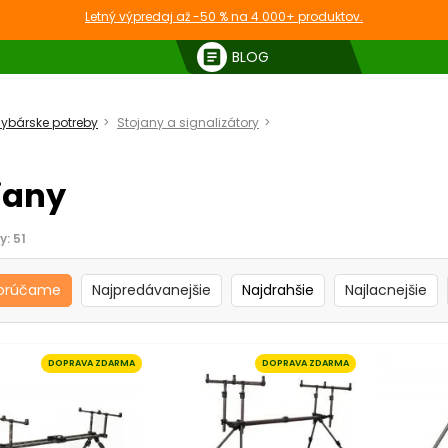
Letný výpredaj až -50 % na 4 000+ produktov.
article
BLOG
ybárske potreby
Stojany a signalizátory
Stojany
jany
y:
51
orúčame
Najpredávanejšie
Najdrahšie
Najlacnejšie
DOPRAVA ZDARMA
DOPRAVA ZDARMA