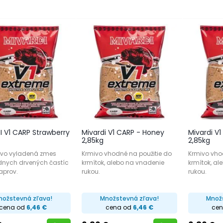
I V1 CARP Strawberry
Mivardi V1 CARP - Honey
Mivardi V1
2,85kg
2,85kg
livo vyladená zmes
Krmivo vhodné na použitie do
Krmivo vho
ednych drvených častíc
krmítok, alebo na vnadenie
krmítok, al
aprov.
rukou.
rukou.
nožstevná zľava!
Množstevná zľava!
Množ
cena od
6,46 €
cena od
6,46 €
ce