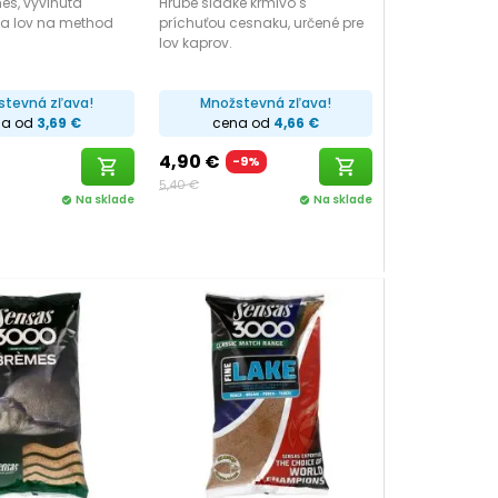
es, vyvinutá
Hrubé sladké krmivo s
na lov na method
príchuťou cesnaku, určené pre
lov kaprov.
stevná zľava!
Množstevná zľava!
na od
3,69 €
cena od
4,66 €
4,90 €
-9%
shopping_cart
shopping_cart
5,40 €
Na sklade
Na sklade
check_circle
check_circle