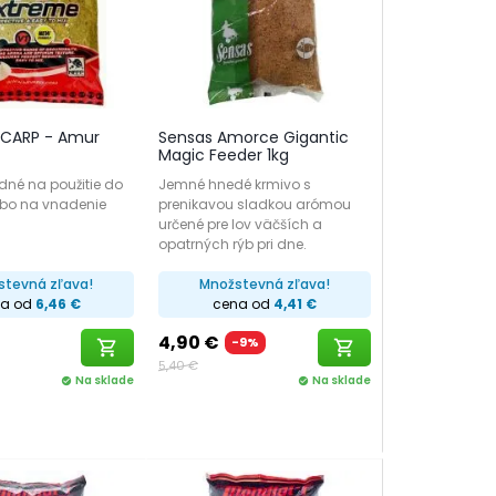
1 CARP - Amur
Sensas Amorce Gigantic
Magic Feeder 1kg
dné na použitie do
Jemné hnedé krmivo s
ebo na vnadenie
prenikavou sladkou arómou
určené pre lov väčších a
opatrných rýb pri dne.
stevná zľava!
Množstevná zľava!
na od
6,46 €
cena od
4,41 €
4,90 €
-9%
shopping_cart
shopping_cart
5,40 €
Na sklade
Na sklade
check_circle
check_circle