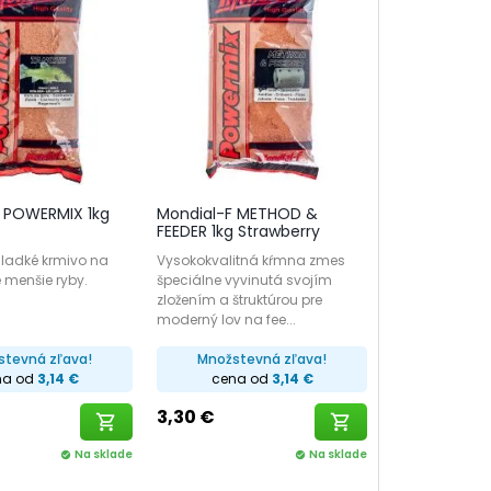
 POWERMIX 1kg
Mondial-F METHOD &
FEEDER 1kg Strawberry
sladké krmivo na
Vysokokvalitná kŕmna zmes
é menšie ryby.
špeciálne vyvinutá svojím
zložením a štruktúrou pre
moderný lov na fee...
stevná zľava!
Množstevná zľava!
na od
3,14 €
cena od
3,14 €
3,30 €
shopping_cart
shopping_cart
Na sklade
Na sklade
check_circle
check_circle