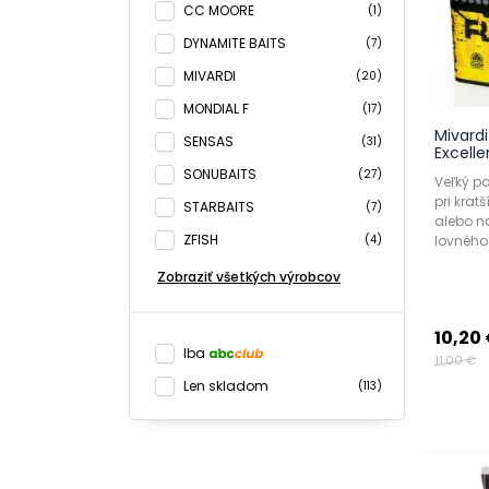
CC MOORE
(1)
DYNAMITE BAITS
(7)
MIVARDI
(20)
MONDIAL F
(17)
Mivard
SENSAS
(31)
Excelle
SONUBAITS
(27)
Veľký p
pri kra
STARBAITS
(7)
alebo n
ZFISH
lovného
(4)
Zobraziť všetkých výrobcov
10,20
Iba
11,00 €
Len skladom
(113)