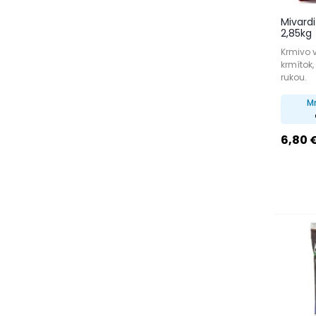
Mivardi
2,85kg
Krmivo 
krmítok
rukou.
M
6,80 