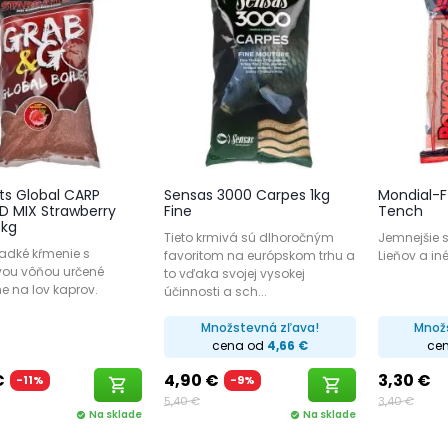
ts Global CARP
Sensas 3000 Carpes 1kg
Mondial-F
 MIX Strawberry
Fine
Tench
8kg
Tieto krmivá sú dlhoročným
Jemnejšie 
ladké kŕmenie s
favoritom na európskom trhu a
Lieňov a in
vou vôňou určené
to vďaka svojej vysokej
e na lov kaprov.
účinnosti a sch...
Množstevná zľava!
Množ
cena od
4,66 €
ce
€
4,90 €
3,30 €
-11%
-9%
shopping_cart
shopping_cart
5,40 €
3,40 €
Na sklade
Na sklade
check_circle
check_circle