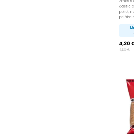
Zmes s
častíc 
peliet, 
prilákala
M
4,20 
4,50 €