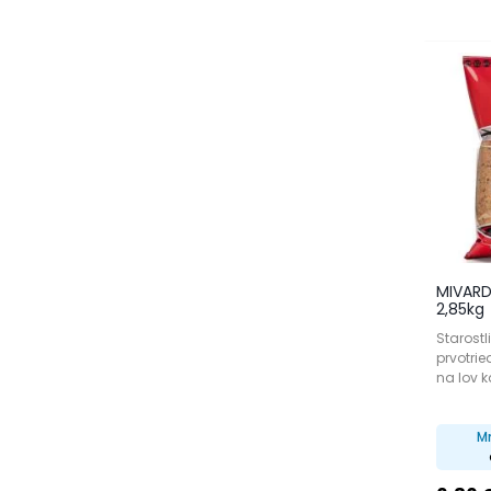
MIVARD
2,85kg
Starost
prvotri
na lov k
M