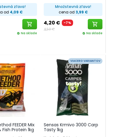
stevná zľava!
Množstevná zľava!
na od
4,09 €
cena od
3,99 €
4,20 €
-7%
shopping_cart
shopping_cart
4,50 €
Na sklade
Na sklade
check_circle
check_circle
VIACERO VARIANTOV
ethod FEEDER Mix
Sensas Krmivo 3000 Carp
 Fish Protein 1kg
Tasty 1kg