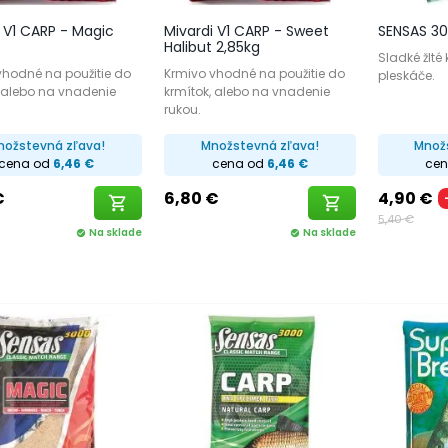
 V1 CARP - Magic
Mivardi V1 CARP - Sweet
SENSAS 30
Halibut 2,85kg
Sladké žlté
vhodné na použitie do
Krmivo vhodné na použitie do
pleskáče.
, alebo na vnadenie
krmítok, alebo na vnadenie
rukou.
nožstevná zľava!
Množstevná zľava!
Množ
cena od
6,46 €
cena od
6,46 €
ce
€
6,80 €
4,90 €
shopping_cart
shopping_cart
5,40 €
Na sklade
Na sklade
check_circle
check_circle