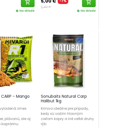
5,00 €
-7%
shopping_cart
shopping_cart
5,40 €
Na sklade
Na sklade
check_circle
check_circle
1 CARP - Mango
Sonubaits Natural Carp
Halibut 1kg
o vyladená zmes
Krmivo ideálne pre prípady,
d
kedy sú vaším hlavným
er, plávanú, ale aj
cieľom kapry a iné veľké druhy
ú kaprárinu.
rýb.