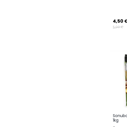
4,50 
5,00 €
Sonubai
1kg