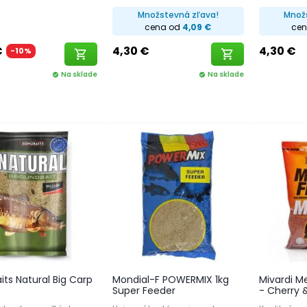
Množstevná zľava!
Množ
cena od
4,09 €
ce
€
4,30 €
4,30 €
-10%
shopping_cart
shopping_cart
Na sklade
Na sklade
check_circle
check_circle
ts Natural Big Carp
Mondial-F POWERMIX 1kg
Mivardi M
Super Feeder
- Cherry &