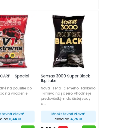
 CARP - Special
Sensas 3000 Super Black
1kg Lake
dné na použitie do
Nová séria čierneho ľahkého
ebo na vnadenie
krmiva na j azero, vhodné je
predovšetkým do čistej vody
a...
stevná zľava!
Množstevná zľava!
na od
6,46 €
cena od
4,75 €