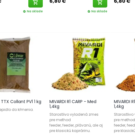
€
6,80 €
6,80 €
shopping_cart
shopping_cart
Na sklade
Na sklade
check_circle
check_circle
TTX Collant PV1 1 kg
MIVARDI R1 CARP - Med
MIVARDI R
1,4kg
1,4kg
lepidlo do kŕmenia.
Starostlivo vyladená zmes
Starostliv
pre method
pre metho
feeder, feeder, plávanú, ale aj
feeder, feed
pre klasickú kaprárinu.
pre klasick