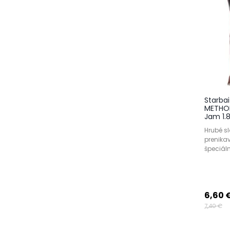
Starbai
METHOD
Jam 1.
Hrubé s
prenika
špeciáln
6,60 
7,40 €