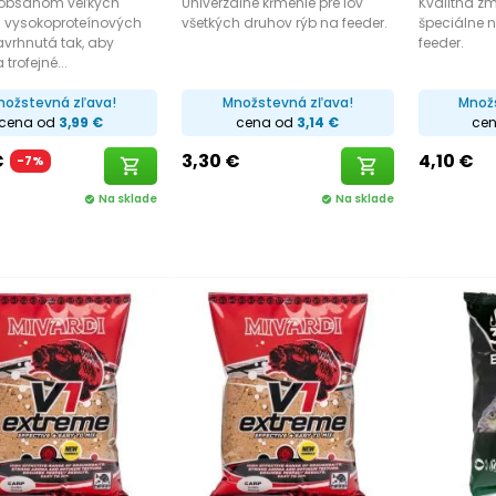
 obsahom veľkých
Univerzálne kŕmenie pre lov
Kvalitná zm
a vysokoproteínových
všetkých druhov rýb na feeder.
špeciálne 
navrhnutá tak, aby
feeder.
 trofejné...
nožstevná zľava!
Množstevná zľava!
Množ
cena od
3,99 €
cena od
3,14 €
ce
€
3,30 €
4,10 €
-7%
shopping_cart
shopping_cart
Na sklade
Na sklade
check_circle
check_circle