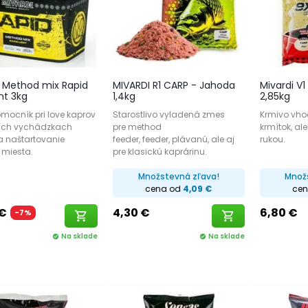
i Method mix Rapid
MIVARDI R1 CARP - Jahoda
Mivardi V
nt 3kg
1,4kg
2,85kg
omocník pri love kaprov
Starostlivo vyladená zmes
Krmivo vho
tších vychádzkach
pre method
krmítok, al
a naštartovanie
feeder, feeder, plávanú, ale aj
rukou.
 miesta.
pre klasickú kaprárinu.
Množstevná zľava!
Množ
cena od
4,09 €
ce
 €
4,30 €
6,80 €
-7%
shopping_cart
shopping_cart
Na sklade
Na sklade
check_circle
check_circle