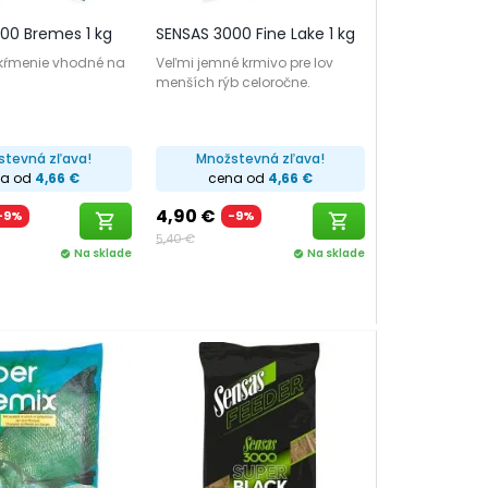
00 Bremes 1 kg
SENSAS 3000 Fine Lake 1 kg
 kŕmenie vhodné na
Veľmi jemné krmivo pre lov
menších rýb celoročne.
stevná zľava!
Množstevná zľava!
na od
4,66 €
cena od
4,66 €
4,90 €
-9%
-9%
shopping_cart
shopping_cart
5,40 €
Na sklade
Na sklade
check_circle
check_circle