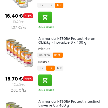
1 x
6 x
12 x
16,40 €
-15%
shopping_cart
19,20 €
1,37 €/ks
Na sklade
check_circle
Animonda INTEGRA Protect Nieren
Obličky - hovädzie 6 x 400 g
Príchute
Chicken
Beef
Balenie
1 x
6 x
12 x
15,70 €
-10%
shopping_cart
17,40 €
2,62 €/ks
Na sklade
check_circle
Animonda INTEGRA Protect Intestinal
trávenie 6 x 400 g