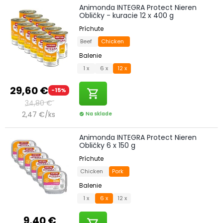
Animonda INTEGRA Protect Nieren
Obličky - kuracie 12 x 400 g
Príchute
Beef
Chicken
Balenie
1 x
6 x
12 x
29,60 €
-15%
shopping_cart
34,80 €
2,47 €/ks
Na sklade
check_circle
Animonda INTEGRA Protect Nieren
Obličky 6 x 150 g
Príchute
Chicken
Pork
Balenie
1 x
6 x
12 x
9,40 €