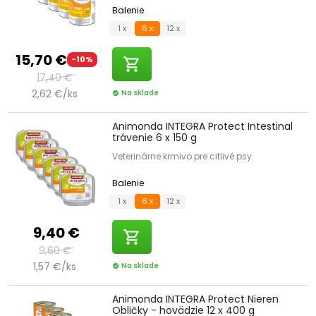
Balenie
1 x
6 x
12 x
15,70 €
-10%
shopping_cart
17,40 €
2,62 €/ks
Na sklade
check_circle
Animonda INTEGRA Protect Intestinal
trávenie 6 x 150 g
Veterinárne krmivo pre citlivé psy.
Balenie
1 x
6 x
12 x
9,40 €
shopping_cart
9,60 €
1,57 €/ks
Na sklade
check_circle
Animonda INTEGRA Protect Nieren
Obličky - hovädzie 12 x 400 g