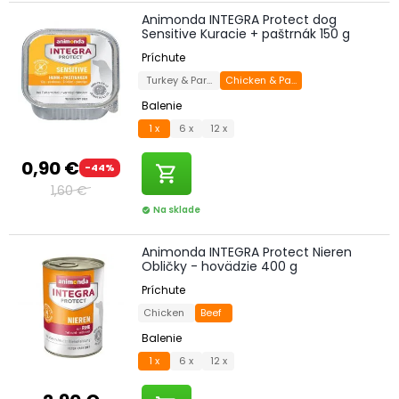
Animonda INTEGRA Protect dog
Sensitive Kuracie + paštrnák 150 g
Príchute
Turkey & Parsnip
Chicken & Parsnip
Balenie
1 x
6 x
12 x
0,90 €
-44%
shopping_cart
1,60 €
Na sklade
check_circle
Animonda INTEGRA Protect Nieren
Obličky - hovädzie 400 g
Príchute
Chicken
Beef
Balenie
1 x
6 x
12 x