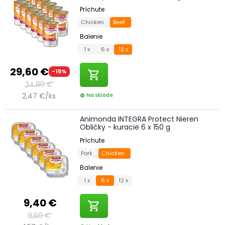
Príchute
Chicken
Beef
Balenie
1 x
6 x
12 x
29,60 €
-15%
shopping_cart
34,80 €
2,47 €/ks
Na sklade
check_circle
Animonda INTEGRA Protect Nieren
Obličky - kuracie 6 x 150 g
Príchute
Pork
Chicken
Balenie
1 x
6 x
12 x
9,40 €
shopping_cart
9,60 €