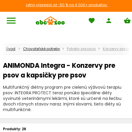
Letný výpredaj až -50 % na 4 000+ produktov.
menu
favorite
person
shopping_basket
Úvod
Chovateľské potreby
Potreby pre psov
Konzervy pre ps
ANIMONDA Integra - Konzervy pre
psov a kapsičky pre psov
Multifunkčný diétny program pre cielenú výživovú terapiu
psov. INTEGRA PROTECT teraz ponúka špeciálne diéty
vyvinuté veterinárnymi lekármi, ktoré sú určené na liečbu
dvoch rôznych stavov naraz. Inými slovami, tieto diéty sú
multifunkčné.
Produkty:
26