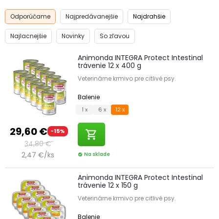
Odporúčame
Najpredávanejšie
Najdrahšie
Najlacnejšie
Novinky
So zľavou
Animonda INTEGRA Protect Intestinal
trávenie 12 x 400 g
Veterinárne krmivo pre citlivé psy.
Balenie
1 x
6 x
12 x
29,60 €
-15%
shopping_cart
34,80 €
2,47 €/ks
Na sklade
check_circle
Animonda INTEGRA Protect Intestinal
trávenie 12 x 150 g
Veterinárne krmivo pre citlivé psy.
Balenie