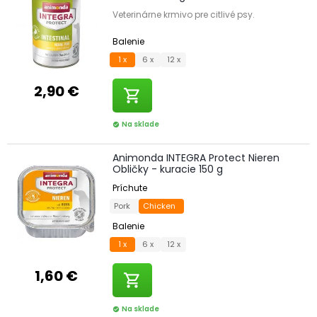
Veterinárne krmivo pre citlivé psy.
Balenie
1 x
6 x
12 x
2,90 €
shopping_cart
Na sklade
check_circle
Animonda INTEGRA Protect Nieren
Obličky - kuracie 150 g
Príchute
Pork
Chicken
Balenie
1 x
6 x
12 x
1,60 €
shopping_cart
Na sklade
check_circle