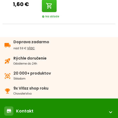
1,60 €
shopping_cart
Na sklade
check_circle
Doprava zadarmo
local_shipping
viac
nad 59 €
Rýchle doručenie
rocket_launch
Odošleme do 24h
20 000+ produktov
view_in_ar
Skladom
9x Víťaz shop roku
emoji_events
Chovateľstvo
Kontakt
store
expand_more