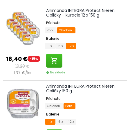
Animonda INTEGRA Protect Nieren
Obličky - kuracie 12 x 150 g
Príchute
Pork
Chicken
Balenie
1 x
6 x
12 x
16,40 €
-15%
shopping_cart
19,20 €
1,37 €/ks
Na sklade
check_circle
Animonda INTEGRA Protect Nieren
Obličky 150 g
Príchute
Chicken
Pork
Balenie
1 x
6 x
12 x