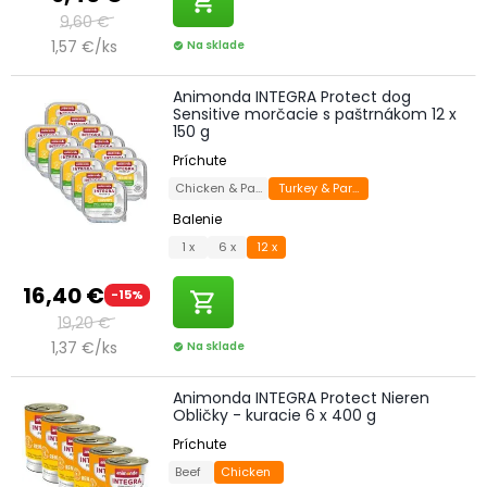
shopping_cart
9,60 €
1,57 €/ks
Na sklade
check_circle
Animonda INTEGRA Protect dog
Sensitive morčacie s paštrnákom 12 x
150 g
Príchute
Chicken & Parsnip
Turkey & Parsnip
Balenie
1 x
6 x
12 x
16,40 €
-15%
shopping_cart
19,20 €
1,37 €/ks
Na sklade
check_circle
Animonda INTEGRA Protect Nieren
Obličky - kuracie 6 x 400 g
Príchute
Beef
Chicken