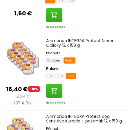
1 x
6 x
12 x
1,60 €
shopping_cart
Na sklade
check_circle
Animonda INTEGRA Protect Nieren
Obličky 12 x 150 g
Príchute
Chicken
Pork
Balenie
1 x
6 x
12 x
16,40 €
-15%
shopping_cart
19,20 €
1,37 €/ks
Na sklade
check_circle
Animonda INTEGRA Protect dog
Sensitive Kuracie + paštrnák 12 x 150 g
Príchute