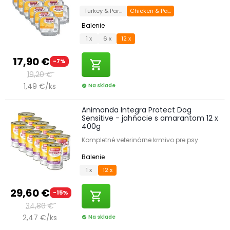
Turkey & Parsnip
Chicken & Parsnip
Balenie
1 x
6 x
12 x
17,90 €
-7%
shopping_cart
19,20 €
1,49 €/ks
Na sklade
check_circle
Animonda Integra Protect Dog
Sensitive - jahňacie s amarantom 12 x
400g
Kompletné veterinárne krmivo pre psy.
Balenie
1 x
12 x
29,60 €
-15%
shopping_cart
34,80 €
2,47 €/ks
Na sklade
check_circle