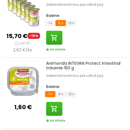
Veterinárne krmivo pre citlivé psy.
Balenie
1 x
6 x
12 x
15,70 €
-10%
shopping_cart
17,40 €
2,62 €/ks
Na sklade
check_circle
Animonda INTEGRA Protect Intestinal
trávenie 150 g
Veterinárne krmivo pre citlivé psy.
Balenie
1 x
6 x
12 x
1,60 €
shopping_cart
Na sklade
check_circle