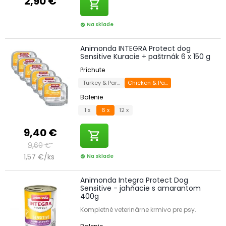
2,90 €
shopping_cart
Na sklade
check_circle
Animonda INTEGRA Protect dog
Sensitive Kuracie + paštrnák 6 x 150 g
Príchute
Turkey & Parsnip
Chicken & Parsnip
Balenie
1 x
6 x
12 x
9,40 €
shopping_cart
9,60 €
1,57 €/ks
Na sklade
check_circle
Animonda Integra Protect Dog
Sensitive - jahňacie s amarantom
400g
Kompletné veterinárne krmivo pre psy.