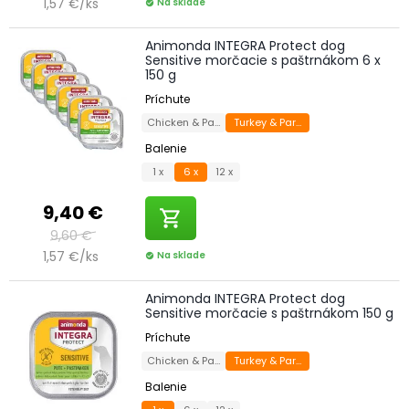
1,57 €/ks
Na sklade
check_circle
Animonda INTEGRA Protect dog
Sensitive morčacie s paštrnákom 6 x
150 g
Príchute
Chicken & Parsnip
Turkey & Parsnip
Balenie
1 x
6 x
12 x
9,40 €
shopping_cart
9,60 €
1,57 €/ks
Na sklade
check_circle
Animonda INTEGRA Protect dog
Sensitive morčacie s paštrnákom 150 g
Príchute
Chicken & Parsnip
Turkey & Parsnip
Balenie