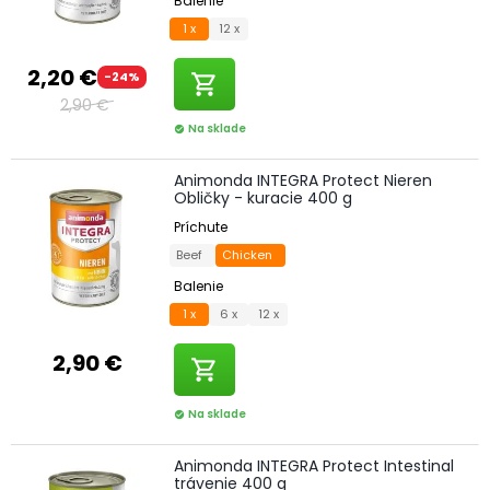
Balenie
1 x
12 x
2,20 €
-24%
shopping_cart
2,90 €
Na sklade
check_circle
Animonda INTEGRA Protect Nieren
Obličky - kuracie 400 g
Príchute
Beef
Chicken
Balenie
1 x
6 x
12 x
2,90 €
shopping_cart
Na sklade
check_circle
Animonda INTEGRA Protect Intestinal
trávenie 400 g