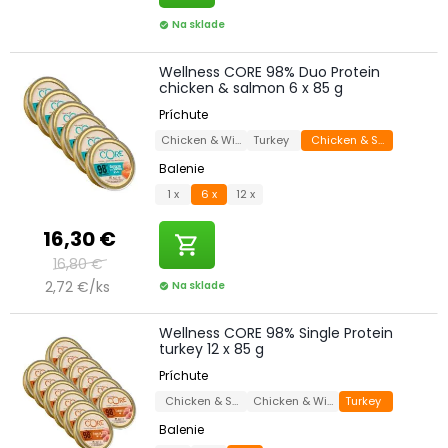
Na sklade
check_circle
Wellness CORE 98% Duo Protein
chicken & salmon 6 x 85 g
Príchute
Chicken & Wild Boar
Turkey
Chicken & Salmon
Balenie
1 x
6 x
12 x
16,30 €
shopping_cart
16,80 €
2,72 €/ks
Na sklade
check_circle
Wellness CORE 98% Single Protein
turkey 12 x 85 g
Príchute
Chicken & Salmon
Chicken & Wild Boar
Turkey
Balenie