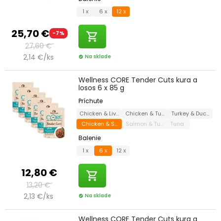
1 x
6 x
12 x
25,70 €
-7%
shopping_cart
27,60 €
2,14 €/ks
Na sklade
check_circle
Wellness CORE Tender Cuts kura a
losos 6 x 85 g
Príchute
Chicken & Liver
Chicken & Turkey
Turkey & Duck
Chicken & Salmon
Salmon & Tuna
Tuna
Balenie
1 x
6 x
12 x
12,80 €
shopping_cart
13,20 €
2,13 €/ks
Na sklade
check_circle
Wellness CORE Tender Cuts kura a