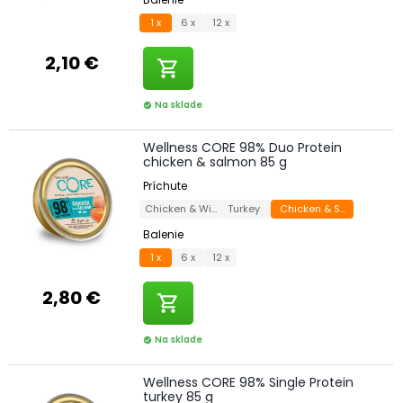
1 x
6 x
12 x
2,10 €
shopping_cart
Na sklade
check_circle
Wellness CORE 98% Duo Protein
chicken & salmon 85 g
Príchute
Chicken & Wild Boar
Turkey
Chicken & Salmon
Balenie
1 x
6 x
12 x
2,80 €
shopping_cart
Na sklade
check_circle
Wellness CORE 98% Single Protein
turkey 85 g