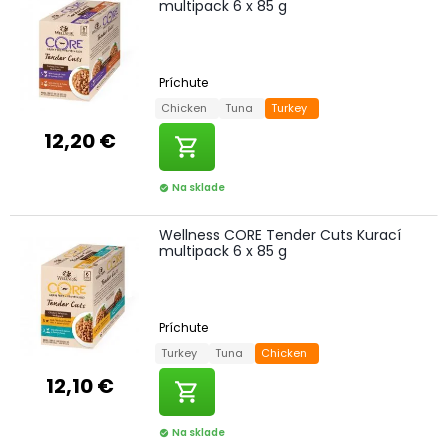
multipack 6 x 85 g
Príchute
Chicken
Tuna
Turkey
12,20 €
shopping_cart
Na sklade
check_circle
Wellness CORE Tender Cuts Kurací
multipack 6 x 85 g
Príchute
Turkey
Tuna
Chicken
12,10 €
shopping_cart
Na sklade
check_circle