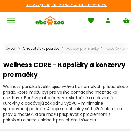
Letný výpredaj až -50 % na 4 000+ produktov.
menu
favorite
person
shopping_basket
Úvod
Chovateľské potreby
Potreby pre mačky
Kapsičky pre 
Wellness CORE - Kapsičky a konzervy
pre mačky
Wellness ponúka kvalitnejšiu výživu bez umelých prísad alebo
prísad, ktoré môžu byť pre vášho domáceho maznáčika
nezdravé. Používajú iba čerstvé, skutočné a celozrnné
suroviny a dodávajú základnú výživu v minimálne
spracovanej podobe. Alergie na obilniny sú bežné alergie u
psov a mačiek, ktoré môžu prispievať k problémom s
pokožkou a srsťou alebo k poruchám trávenia.