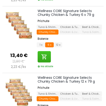
Wellness CORE Signature Selects
Chunky Chicken & Turkey 6 x 79 g
Príchute
Tuna & Shrimp
Chicken & Turkey
Beef & Chicken
Chunky Chicken & Turkey
Chicken & Liver
Tuna & Salmon
Balenie
1 x
6 x
12 x
13,40 €
shopping_cart
13,80 €
2,23 €/ks
Na sklade
check_circle
Wellness CORE Signature Selects
Chunky Chicken & Turkey 12 x 79 g
Príchute
Tuna & Shrimp
Chicken & Turkey
Beef & Chicken
Chunky Chicken & Turkey
Chicken & Liver
Tuna & Salmon
Balenie