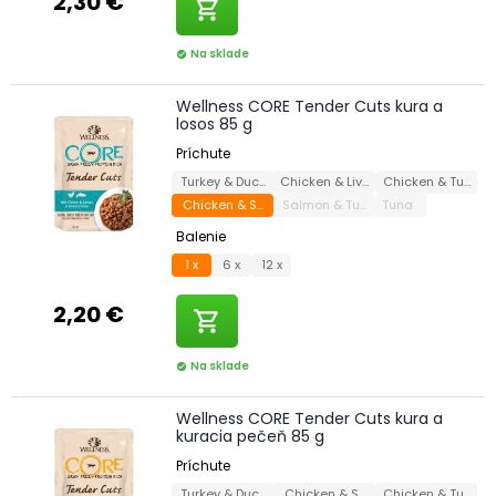
2,30 €
shopping_cart
Na sklade
check_circle
Wellness CORE Tender Cuts kura a
losos 85 g
Príchute
Turkey & Duck
Chicken & Liver
Chicken & Turkey
Chicken & Salmon
Salmon & Tuna
Tuna
Balenie
1 x
6 x
12 x
2,20 €
shopping_cart
Na sklade
check_circle
Wellness CORE Tender Cuts kura a
kuracia pečeň 85 g
Príchute
Turkey & Duck
Chicken & Salmon
Chicken & Turkey