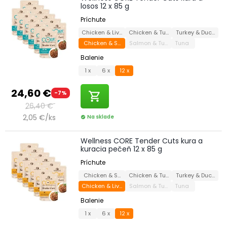
losos 12 x 85 g
Príchute
Chicken & Liver
Chicken & Turkey
Turkey & Duck
Chicken & Salmon
Salmon & Tuna
Tuna
Balenie
1 x
6 x
12 x
24,60 €
-7%
shopping_cart
26,40 €
2,05 €/ks
Na sklade
check_circle
Wellness CORE Tender Cuts kura a
kuracia pečeň 12 x 85 g
Príchute
Chicken & Salmon
Chicken & Turkey
Turkey & Duck
Chicken & Liver
Salmon & Tuna
Tuna
Balenie
1 x
6 x
12 x