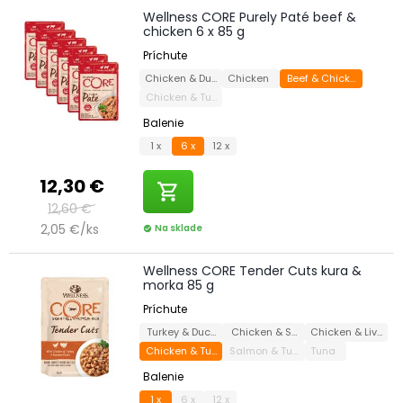
Wellness CORE Purely Paté beef &
chicken 6 x 85 g
Príchute
Chicken & Duck
Chicken
Beef & Chicken
Chicken & Turkey
Balenie
1 x
6 x
12 x
12,30 €
shopping_cart
12,60 €
2,05 €/ks
Na sklade
check_circle
Wellness CORE Tender Cuts kura &
morka 85 g
Príchute
Turkey & Duck
Chicken & Salmon
Chicken & Liver
Chicken & Turkey
Salmon & Tuna
Tuna
Balenie
1 x
6 x
12 x