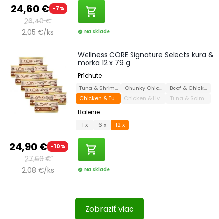
24,60 €
-7%
shopping_cart
26,40 €
2,05 €/ks
Na sklade
check_circle
Wellness CORE Signature Selects kura &
morka 12 x 79 g
Príchute
Tuna & Shrimp
Chunky Chicken & Turkey
Beef & Chicken
Chicken & Turkey
Chicken & Liver
Tuna & Salmon
Balenie
1 x
6 x
12 x
24,90 €
-10%
shopping_cart
27,60 €
2,08 €/ks
Na sklade
check_circle
Zobraziť viac