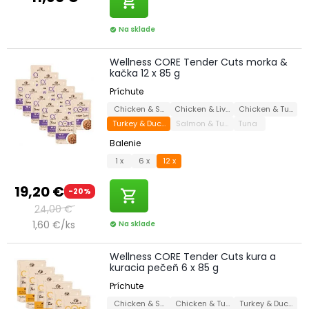
shopping_cart
Na sklade
check_circle
Wellness CORE Tender Cuts morka &
kačka 12 x 85 g
Príchute
Chicken & Salmon
Chicken & Liver
Chicken & Turkey
Turkey & Duck
Salmon & Tuna
Tuna
Balenie
1 x
6 x
12 x
19,20 €
-20%
shopping_cart
24,00 €
1,60 €/ks
Na sklade
check_circle
Wellness CORE Tender Cuts kura a
kuracia pečeň 6 x 85 g
Príchute
Chicken & Salmon
Chicken & Turkey
Turkey & Duck