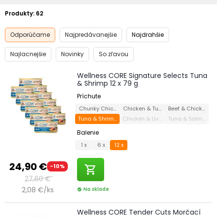
Produkty:
62
Odporúčame
Najpredávanejšie
Najdrahšie
Najlacnejšie
Novinky
So zľavou
Wellness CORE Signature Selects Tuna
& Shrimp 12 x 79 g
Príchute
Chunky Chicken & Turkey
Chicken & Turkey
Beef & Chicken
Tuna & Shrimp
Chicken & Liver
Tuna & Salmon
Balenie
1 x
6 x
12 x
24,90 €
-10%
shopping_cart
27,60 €
2,08 €/ks
Na sklade
check_circle
Wellness CORE Tender Cuts Morčací