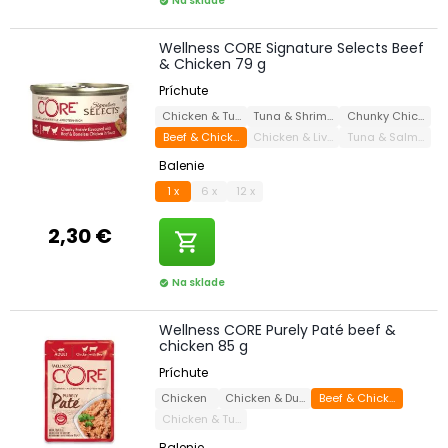
Na sklade
check_circle
Wellness CORE Signature Selects Beef
& Chicken 79 g
Príchute
Chicken & Turkey
Tuna & Shrimp
Chunky Chicken 
Beef & Chicken
Chicken & Liver
Tuna & Salmon
Balenie
1 x
6 x
12 x
2,30 €
shopping_cart
Na sklade
check_circle
Wellness CORE Purely Paté beef &
chicken 85 g
Príchute
Chicken
Chicken & Duck
Beef & Chicken
Chicken & Turkey
Balenie