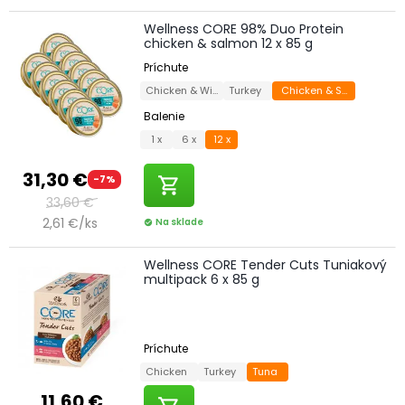
Wellness CORE 98% Duo Protein
chicken & salmon 12 x 85 g
Príchute
Chicken & Wild Boar
Turkey
Chicken & Salmon
Balenie
1 x
6 x
12 x
31,30 €
-7%
shopping_cart
33,60 €
2,61 €/ks
Na sklade
check_circle
Wellness CORE Tender Cuts Tuniakový
multipack 6 x 85 g
Príchute
Chicken
Turkey
Tuna
11,60 €