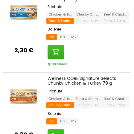
Príchute
Chicken & Turkey
Chunky Chicken & Turkey
Beef & Chicken
Tuna & Shrimp
Chicken & Liver
Tuna & Salmon
Balenie
1 x
6 x
12 x
2,30 €
shopping_cart
Na sklade
check_circle
Wellness CORE Signature Selects
Chunky Chicken & Turkey 79 g
Príchute
Chicken & Turkey
Tuna & Shrimp
Beef & Chicken
Chunky Chicken & Turkey
Chicken & Liver
Tuna & Salmon
Balenie
1 x
6 x
12 x