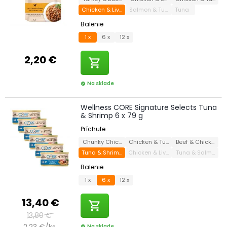
Chicken & Liver
Salmon & Tuna
Tuna
Balenie
1 x
6 x
12 x
2,20 €
shopping_cart
Na sklade
check_circle
Wellness CORE Signature Selects Tuna
& Shrimp 6 x 79 g
Príchute
Chunky Chicken & Turkey
Chicken & Turkey
Beef & Chicken
Tuna & Shrimp
Chicken & Liver
Tuna & Salmon
Balenie
1 x
6 x
12 x
13,40 €
shopping_cart
13,80 €
2,23 €/ks
Na sklade
check_circle