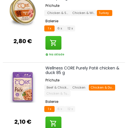
Príchute
Chicken & Salmon
Chicken & Wild Boar
Turkey
Balenie
1 x
6 x
12 x
2,80 €
shopping_cart
Na sklade
check_circle
Wellness CORE Purely Paté chicken &
duck 85 g
Príchute
Beef & Chicken
Chicken
Chicken & Duck
Chicken & Turkey
Balenie
1 x
6 x
12 x
2,10 €
shopping_cart