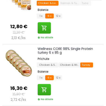
Chicken & Liver
Salmon & Tuna
Tuna
Balenie
1 x
6 x
12 x
12,80 €
shopping_cart
13,20 €
2,13 €/ks
Na sklade
check_circle
Wellness CORE 98% Single Protein
turkey 6 x 85 g
Príchute
Chicken & Salmon
Chicken & Wild Boar
Turkey
Balenie
1 x
6 x
12 x
16,30 €
shopping_cart
16,80 €
2,72 €/ks
Na sklade
check_circle