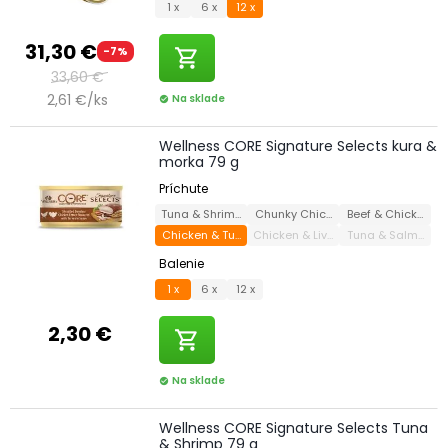
1 x
6 x
12 x
31,30 €
-7%
shopping_cart
33,60 €
2,61 €/ks
Na sklade
check_circle
Wellness CORE Signature Selects kura &
morka 79 g
Príchute
Tuna & Shrimp
Chunky Chicken & Turkey
Beef & Chicken
Chicken & Turkey
Chicken & Liver
Tuna & Salmon
Balenie
1 x
6 x
12 x
2,30 €
shopping_cart
Na sklade
check_circle
Wellness CORE Signature Selects Tuna
& Shrimp 79 g