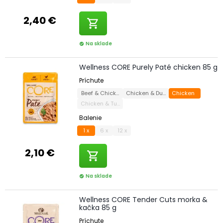
2,40 €
shopping_cart
Na sklade
check_circle
Wellness CORE Purely Paté chicken 85 g
Príchute
Beef & Chicken
Chicken & Duck
Chicken
Chicken & Turkey
Balenie
1 x
6 x
12 x
2,10 €
shopping_cart
Na sklade
check_circle
Wellness CORE Tender Cuts morka &
kačka 85 g
Príchute