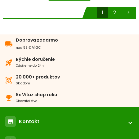
1
2
chevron_right
Doprava zadarmo
local_shipping
viac
nad 59 €
Rýchle doručenie
rocket_launch
Odošleme do 24h
20 000+ produktov
view_in_ar
Skladom
9x Víťaz shop roku
emoji_events
Chovateľstvo
Kontakt
store
expand_more
location_on
ABC-ZOO.SK