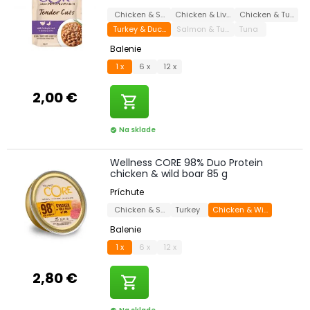
Chicken & Salmon
Chicken & Liver
Chicken & Turkey
Turkey & Duck
Salmon & Tuna
Tuna
Balenie
1 x
6 x
12 x
2,00 €
shopping_cart
Na sklade
check_circle
Wellness CORE 98% Duo Protein
chicken & wild boar 85 g
Príchute
Chicken & Salmon
Turkey
Chicken & Wild Boar
Balenie
1 x
6 x
12 x
2,80 €
shopping_cart