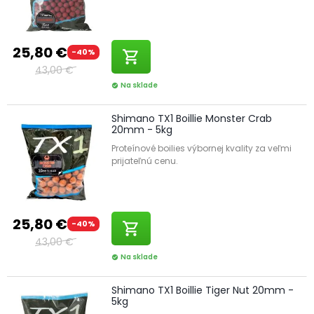
25,80 €
-40%
shopping_cart
43,00 €
Na sklade
check_circle
Shimano TX1 Boillie Monster Crab
20mm - 5kg
Proteínové boilies výbornej kvality za veľmi
prijateľnú cenu.
25,80 €
-40%
shopping_cart
43,00 €
Na sklade
check_circle
Shimano TX1 Boillie Tiger Nut 20mm -
5kg