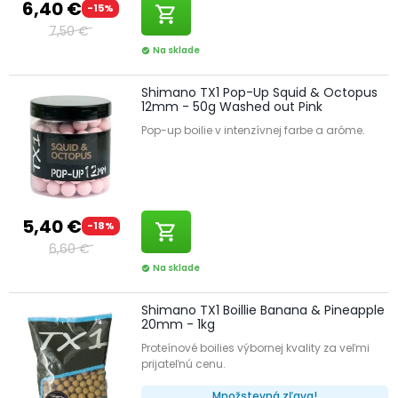
6,40 €
-15%
shopping_cart
7,50 €
Na sklade
check_circle
Shimano TX1 Pop-Up Squid & Octopus
12mm - 50g Washed out Pink
Pop-up boilie v intenzívnej farbe a aróme.
5,40 €
-18%
shopping_cart
6,60 €
Na sklade
check_circle
Shimano TX1 Boillie Banana & Pineapple
20mm - 1kg
Proteínové boilies výbornej kvality za veľmi
prijateľnú cenu.
Množstevná zľava!