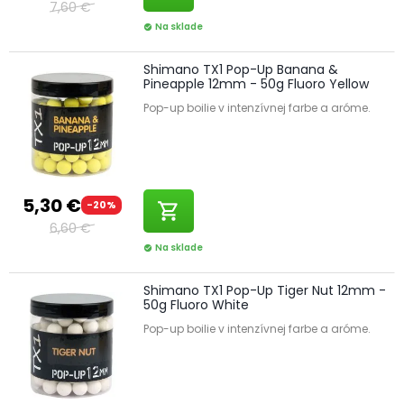
7,60 €
Na sklade
check_circle
Shimano TX1 Pop-Up Banana &
Pineapple 12mm - 50g Fluoro Yellow
Pop-up boilie v intenzívnej farbe a aróme.
5,30 €
-20%
shopping_cart
6,60 €
Na sklade
check_circle
Shimano TX1 Pop-Up Tiger Nut 12mm -
50g Fluoro White
Pop-up boilie v intenzívnej farbe a aróme.