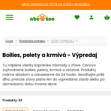
Letný výpredaj až -50 % na 4 000+ produktov.
menu
favorite
person
shopping_basket
Úvod
Rybárske potreby
LETNÝ VÝPREDAJ
Boilies, pelety a k
Boilies, pelety a krmivá - Výpredaj
Tu nájdete všetky kaprárske návnady v zľave. Cenovo
zvýhodnené boilies, pelety, krmivá a ostatné. Produkty
máme skladom a odosielame do 24 hodín. Neváhajte príliš
dlho, pretože zľavy platia len do vypredania zásob alebo po
obmedzenú dobu trvania akcie.
Produkty:
33