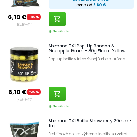
cena od
5,80 €
6,10 €
-40%
shopping_cart
10,10 €
Na sklade
check_circle
Shimano TX1 Pop-Up Banana &
Pineapple 15mm - 80g Fluoro Yellow
Pop-up boilie v intenzívnej farbe a aróme.
6,10 €
-20%
shopping_cart
7,60 €
Na sklade
check_circle
Shimano TX1 Boillie Strawberry 20mm -
1kg
Proteínové boilies výbornej kvality za veľmi