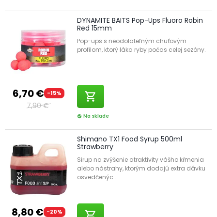
DYNAMITE BAITS Pop-Ups Fluoro Robin
Red 15mm
Pop-ups s neodolateľným chuťovým
profilom, ktorý láka ryby počas celej sezóny.
6,70 €
-15%
shopping_cart
7,90 €
Na sklade
check_circle
Shimano TX1 Food Syrup 500ml
Strawberry
Sirup na zvýšenie atraktivity vášho kŕmenia
alebo nástrahy, ktorým dodajú extra dávku
osvedčenýc...
8,80 €
-20%
shopping_cart