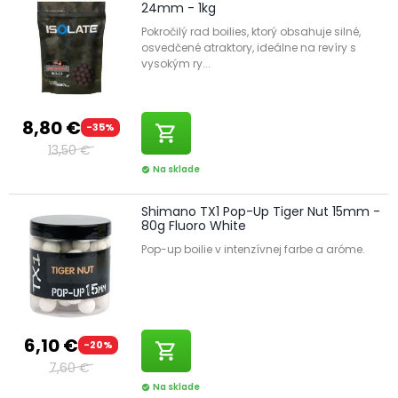
24mm - 1kg
Pokročilý rad boilies, ktorý obsahuje silné,
osvedčené atraktory, ideálne na revíry s
vysokým ry...
8,80 €
-35%
shopping_cart
13,50 €
Na sklade
check_circle
Shimano TX1 Pop-Up Tiger Nut 15mm -
80g Fluoro White
Pop-up boilie v intenzívnej farbe a aróme.
6,10 €
-20%
shopping_cart
7,60 €
Na sklade
check_circle