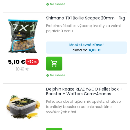
Na sklade
check_circle
Shimano TX1 Boillie Scopex 20mm - 1kg
Proteínové boilies výbornej kvality za veľmi
prijateľnú cenu.
Množstevná zľava!
cena od
4,85 €
5,10 €
-50%
shopping_cart
10,10 €
Na sklade
check_circle
Delphin Reaxe READY&GO Pellet box +
Booster + Wafters Corn-Ananas
Pellet box obsahujúci mikropelety, chuťovo
identický booster a balenie neutrálne
vyvážených nást...