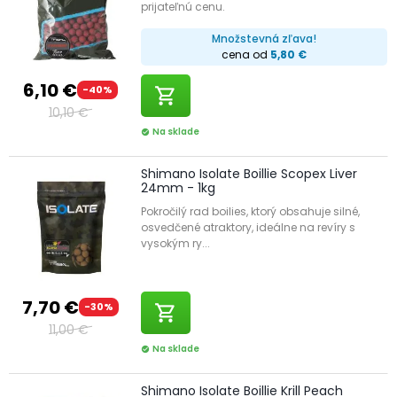
prijateľnú cenu.
Množstevná zľava!
cena od
5,80 €
6,10 €
-40%
shopping_cart
10,10 €
Na sklade
check_circle
Shimano Isolate Boillie Scopex Liver
24mm - 1kg
Pokročilý rad boilies, ktorý obsahuje silné,
osvedčené atraktory, ideálne na revíry s
vysokým ry...
7,70 €
-30%
shopping_cart
11,00 €
Na sklade
check_circle
Shimano Isolate Boillie Krill Peach