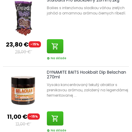
Boilies s intenzívnou sladkou vôňou zrelých
jahôd a omamnou arómou čiernych ríbezlí.
23,80 €
-15%
shopping_cart
28,00 €
Na sklade
check_circle
DYNAMITE BAITS Hookbait Dip Belachan
270ml
Vysoko koncentrovaný tekutý atraktor s
prenikavou arómou, založený na legendárnej
fermentovanej ...
11,00 €
-15%
shopping_cart
13,00 €
Na sklade
check_circle