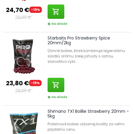
24,70 €
-15%
shopping_cart
29,00 €
Na sklade
check_circle
Starbaits Pro Strawberry Spice
20mm/2kg
Účinné boilies, ktoré kombinuje legendárnu
sladkú arómu zrelej jahody s ostrou,
starostlivo vybr...
23,80 €
-15%
shopping_cart
28,00 €
Na sklade
check_circle
Shimano TX1 Boillie Strawberry 20mm -
5kg
Proteínové boilies výbornej kvality za veľmi
prijateľnú cenu.