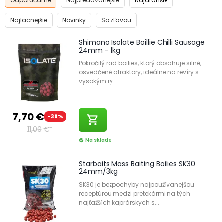
Odporúčame
Najpredávanejšie
Najdrahšie
Najlacnejšie
Novinky
So zľavou
Shimano Isolate Boillie Chilli Sausage
24mm - 1kg
Pokročilý rad boilies, ktorý obsahuje silné,
osvedčené atraktory, ideálne na revíry s
vysokým ry...
7,70 €
-30%
shopping_cart
11,00 €
Na sklade
check_circle
Starbaits Mass Baiting Boilies SK30
24mm/3kg
SK30 je bezpochyby najpoužívanejšou
receptúrou medzi pretekármi na tých
najťažších kaprárskych s...