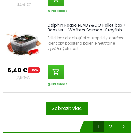
11,00 €
Na sklade
check_circle
Delphin Reaxe READY&GO Pellet box +
Booster + Wafters Salmon-Crayfish
Pellet box obsahujúci mikropelety, chuťovo
identický booster a balenie neutrálne
vyvážených nást...
6,40 €
-15%
shopping_cart
7,50 €
Na sklade
check_circle
Zobraziť viac
1
2
chevron_right