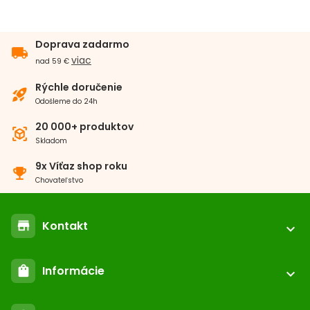
Doprava zadarmo
local_shipping
viac
nad 59 €
Rýchle doručenie
rocket_launch
Odošleme do 24h
20 000+ produktov
view_in_ar
Skladom
9x Víťaz shop roku
emoji_events
Chovateľstvo
Kontakt
store
expand_more
location_on
ABC-ZOO.SK
Informácie
shopping_bag
Nižné Kapustníky 2 040 12 Košice - Nad jazerom
expand_more
call
+421 552 601 000
Registrácia / login
email
podpora@abc-zoo.sk