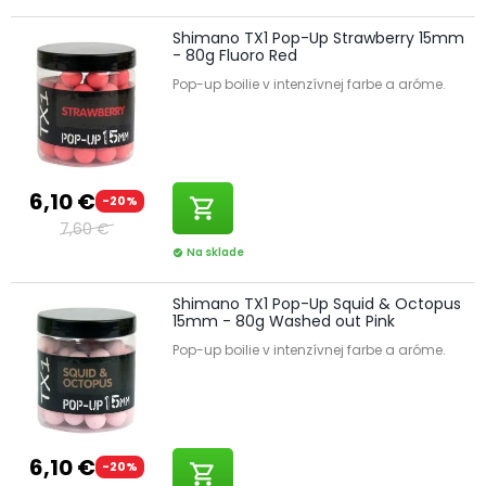
Shimano TX1 Pop-Up Strawberry 15mm
- 80g Fluoro Red
Pop-up boilie v intenzívnej farbe a aróme.
6,10 €
-20%
shopping_cart
7,60 €
Na sklade
check_circle
Shimano TX1 Pop-Up Squid & Octopus
15mm - 80g Washed out Pink
Pop-up boilie v intenzívnej farbe a aróme.
6,10 €
-20%
shopping_cart