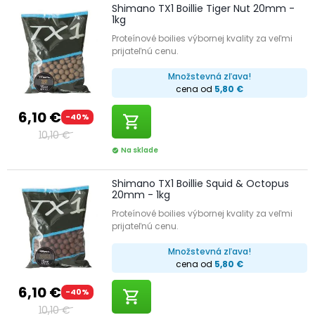
Shimano TX1 Boillie Tiger Nut 20mm -
1kg
Proteínové boilies výbornej kvality za veľmi
prijateľnú cenu.
Množstevná zľava!
cena od
5,80 €
6,10 €
-40%
shopping_cart
10,10 €
Na sklade
check_circle
Shimano TX1 Boillie Squid & Octopus
20mm - 1kg
Proteínové boilies výbornej kvality za veľmi
prijateľnú cenu.
Množstevná zľava!
cena od
5,80 €
6,10 €
-40%
shopping_cart
10,10 €