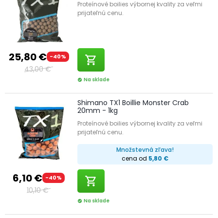
Proteínové boilies výbornej kvality za veľmi
prijateľnú cenu.
25,80 €
-40%
shopping_cart
43,00 €
Na sklade
check_circle
Shimano TX1 Boillie Monster Crab
20mm - 1kg
Proteínové boilies výbornej kvality za veľmi
prijateľnú cenu.
Množstevná zľava!
cena od
5,80 €
6,10 €
-40%
shopping_cart
10,10 €
Na sklade
check_circle