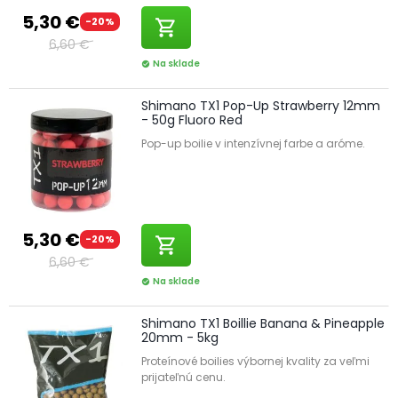
5,30 €
-20%
shopping_cart
6,60 €
Na sklade
check_circle
Shimano TX1 Pop-Up Strawberry 12mm
- 50g Fluoro Red
Pop-up boilie v intenzívnej farbe a aróme.
5,30 €
-20%
shopping_cart
6,60 €
Na sklade
check_circle
Shimano TX1 Boillie Banana & Pineapple
20mm - 5kg
Proteínové boilies výbornej kvality za veľmi
prijateľnú cenu.