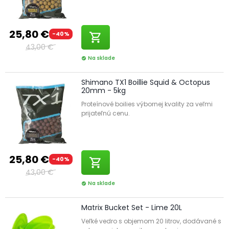
25,80 €
-40%
shopping_cart
43,00 €
Na sklade
check_circle
Shimano TX1 Boillie Squid & Octopus
20mm - 5kg
Proteínové boilies výbornej kvality za veľmi
prijateľnú cenu.
25,80 €
-40%
shopping_cart
43,00 €
Na sklade
check_circle
Matrix Bucket Set - Lime 20L
Veľké vedro s objemom 20 litrov, dodávané s