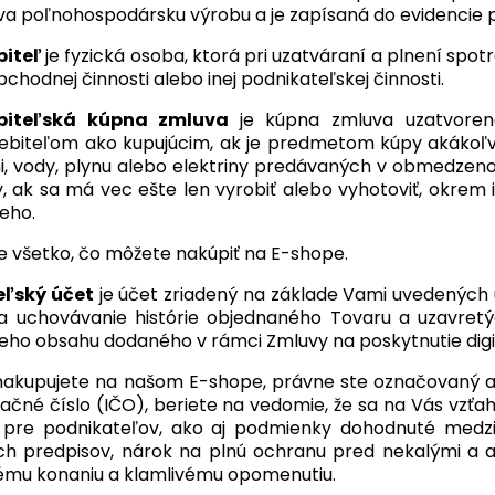
a poľnohospodársku výrobu a je zapísaná do evidencie 
biteľ
je fyzická osoba, ktorá pri uzatváraní a plnení sp
bchodnej činnosti alebo inej podnikateľskej činnosti.
ebiteľská kúpna zmluva
je kúpna zmluva uzatvore
ebiteľom ako kupujúcim, ak je predmetom kúpy akákoľve
, vody, plynu alebo elektriny predávaných v obmedze
y, ak sa má vec ešte len vyrobiť alebo vyhotoviť, okrem 
eho.
e všetko, čo môžete nakúpiť na E-shope.
eľský účet
je účet zriadený na základe Vami uvedených 
a uchovávanie histórie objednaného Tovaru a uzavretý
neho obsahu dodaného v rámci Zmluvy na poskytnutie digi
 nakupujete na našom E-shope, právne ste označovaný ak
ikačné číslo (IČO), beriete na vedomie, že sa na Vás vzť
 pre podnikateľov, ako aj podmienky dohodnuté medzi
h predpisov, nárok na plnú ochranu pred nekalými a 
ému konaniu a klamlivému opomenutiu.