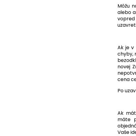
Môžu na
alebo a
vopred
uzavret
Ak je v
chyby, 
bezodk
novej 
nepotvr
cena ce
Po uzav
Ak mát
máte p
objedná
Vaše id