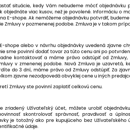
stať situácie, kedy Vám nebudeme môcť objednávku pot
k objednáte viac kusov, než je povolené. Informáciu o
 na E-shope. Ak nemôžeme objednávku potvrdiť, budeme
ie Zmluvy v pozmenenej podobe. Zmluva je v takom prípa
 E-shope alebo v návrhu objednávky uvedená zjavne chy
nie sme povinní dodať tovar za túto cenu ani po potvrd
ladne kontaktovať a máme právo odstúpiť od Zmluvy,
Zmluvy v zmenenej podobe. Nová Zmluva je uzavretá, k
díte do 3 dní, máme právo od Zmluvy odstúpiť. Za zjav
lkom zjavne nezodpovedá obvyklej cene u iných predajco
retí Zmluvy ste povinní zaplatiť celkovú cenu.
e zriadený Užívateľský účet, môžete urobiť objednáv
ovinnosť skontrolovať správnosť, pravdivosť a úplno
vky je totožný ako pre kupujúceho bez Užívateľského
entifikačné údaje.