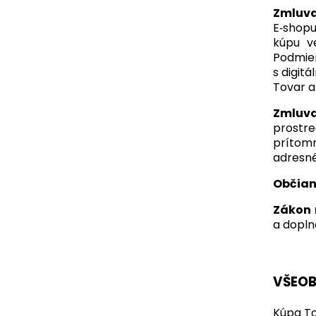
Zmluv
E‑shopu
kúpu ve
Podmien
s digit
Tovar a
Zmluva
prostr
prítomn
adresné
Občian
Zákon 
a dopln
VŠEOB
Kúpa To