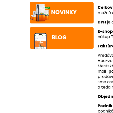
Celkov
NOVINKY
možné u
DPH
je 
E-shop
BLOG
nákup T
Faktúr
Predáv
Abc-zoo
Mestské
mail
p
predáva
sme oso
a teda 
Objed
Podni
podniká