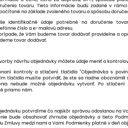
ručenia tovaru. Tieto informácie budú zadané v rámc
počítané na základe zvoleného tovaru a spôsobu doručen
še identifikačné údaje potrebné na doručenie tovar
lefónne číslo a e-mailovú adresu.
prípade, že Vám budeme tovar dodávať pravidelne a opa
deme tovar dodávať.
vorby návrhu objednávky môžete údaje meniť a kontrolovať
naní kontroly a stlačení tlačidla "Objednávka s povin
ím tlačidla musíte potvrdiť, že ste sa riadne oboznámili
enia nebude možné objednávku vytvoriť. Po stlačení 
né priamo nám.
jednávku potvrdíme čo najskôr správou odoslanou na Va
enie bude obsahovať zhrnutie objednávky a tieto Pod
iu Zmluvy medzi nami a Vami. Podmienky platné v deň obj