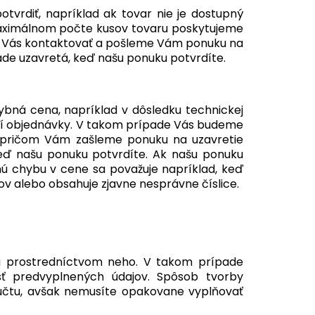
vrdiť, napríklad ak tovar nie je dostupný
 maximálnom počte kusov tovaru poskytujeme
 Vás kontaktovať a pošleme Vám ponuku na
de uzavretá, keď našu ponuku potvrdíte.
bná cena, napríklad v dôsledku technickej
ení objednávky. V takom prípade Vás budeme
 pričom Vám zašleme ponuku na uzavretie
eď našu ponuku potvrdíte. Ak našu ponuku
nú chybu v cene sa považuje napríklad, keď
v alebo obsahuje zjavne nesprávne číslice.
ku prostredníctvom neho. V takom prípade
sť predvyplnených údajov. Spôsob tvorby
 účtu, avšak nemusíte opakovane vyplňovať