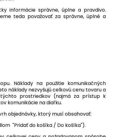
ky informácie správne, úplne a pravdivo.
udeme teda považovať za správne, úplné a
opu. Náklady na použitie komunikačných
Tieto náklady nezvyšujú celkovú cenu tovaru a
e týchto prostriedkov (najmä za prístup k
kov komunikácie na diaľku.
ávrh objednávky, ktorý musí obsahovať:
om "Pridať do košíka / Do košíka").
tby celkovej ceny a požadovanom spôsobe