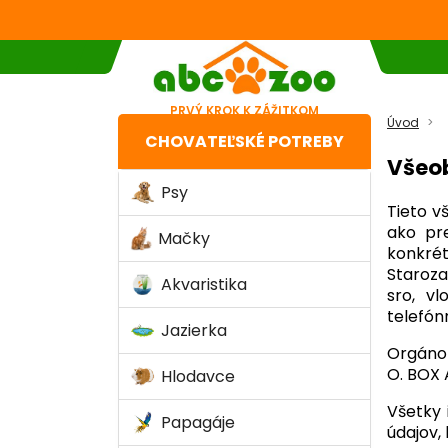
PRVÝ KROK K ZÁŽITKOM
Úvod
CHOVATEĽSKÉ POTREBY
Všeo
Psy
Tieto v
ako pr
Mačky
konkrét
Staroza
Akvaristika
sro, vl
telefón
Jazierka
Orgáno
O. BOX 
Hlodavce
Všetky 
Papagáje
údajov,