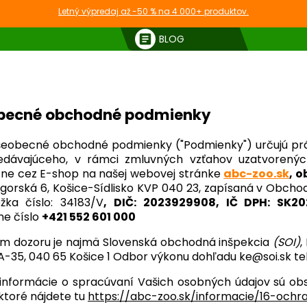
Letný výpredaj až -50 % na 4 000+ produktov.
article
BLOG
Obchodné podmienky
becné obchodné podmienky
šeobecné obchodné podmienky ("Podmienky") určujú práv
edávajúceho, v rámci zmluvných vzťahov uzatvorených
ne cez E-shop na našej webovej stránke
abc-zoo.sk
, o
gorská 6, Košice-Sídlisko KVP 040 23, zapísaná v Obchod
ožka číslo: 34183/V
,
DIČ: 2023929908, IČ DPH: SK
ne číslo
+421 552 601 000
m dozoru je najmä Slovenská obchodná inšpekcia
(SOI)
,
A-35, 040 65 Košice 1 Odbor výkonu dohľadu
ke@soi.sk
te
informácie o spracúvaní Vašich osobných údajov sú o
 ktoré nájdete tu
https://abc-zoo.sk/informacie/16-och