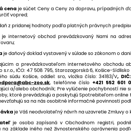
á cena
je súčet Ceny a Ceny za dopravu, prípadných ďal
rčiť vopred;
daň z pridanej hodnoty podľa platných právnych predpis
je internetový obchod prevádzkovaný Nami na adr
ovaru;
a
je daňový doklad vystavený v súlade so zákonom o dani
ajúcim a prevádzkovateľom internetového obchodu abc
 s.r.o., IČO: 47 508 795, Starozagorská 6, Košice-Sídlis
ho súdu Košice, oddiel: sro, vložka číslo: 34183/V
,
DIČ
odpora@abc-zoo.sk
, telefónne číslo
+421 552 601 
júci a/alebo obchodník; Pre vylúčenie pochybností nie s
by, ktoré prevádzkujú a poskytujú Spotrebiteľom online tr
nevzťahujú sa na nás osobitné informačné povinnosti podľ
návka
je Váš neodvolateľný návrh na uzavretie Zmluvy o 
kateľ
je osoba zapísaná v Obchodnom registri, podni
 na základe iného než živnostenského oprávnenia podľ