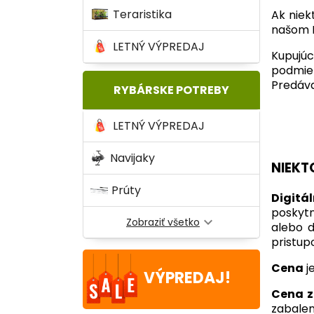
Teraristika
Ak niek
našom E
LETNÝ VÝPREDAJ
Kupujú
podmie
Predáva
RYBÁRSKE POTREBY
LETNÝ VÝPREDAJ
Navijaky
NIEKT
Prúty
Digitá
poskytn
expand_more
Zobraziť všetko
alebo d
pristup
Cena
j
VÝPREDAJ!
Cena z
zabalen