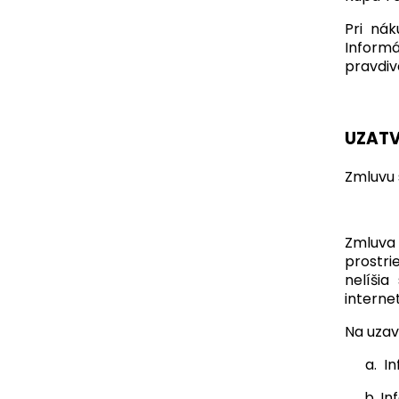
Pri ná
Inform
pravdiv
UZATV
Zmluvu 
Zmluva
prostri
nelíšia
interne
Na uzav
In
In