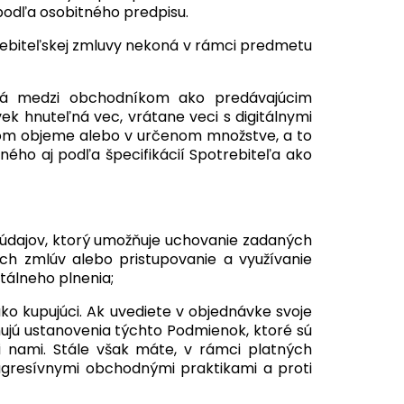
podľa osobitného predpisu.
otrebiteľskej zmluvy nekoná v rámci predmetu
ná medzi obchodníkom ako predávajúcim
k hnuteľná vec, vrátane veci s digitálnymi
nom objeme alebo v určenom množstve, a to
iného aj podľa špecifikácií Spotrebiteľa ako
údajov, ktorý umožňuje uchovanie zadaných
ch zmlúv alebo pristupovanie a využívanie
tálneho plnenia;
o kupujúci. Ak uvediete v objednávke svoje
ahujú ustanovenia týchto Podmienok, ktoré sú
 nami. Stále však máte, v rámci platných
agresívnymi obchodnými praktikami a proti