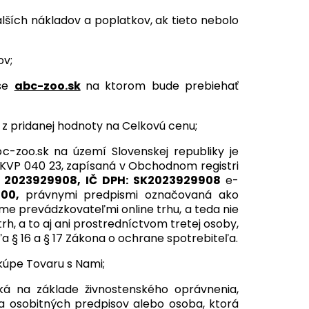
ších nákladov a poplatkov, ak tieto nebolo
ov;
ese
abc-zoo.sk
na ktorom bude prebiehať
 z pridanej hodnoty na Celkovú cenu;
-zoo.sk na území Slovenskej republiky je
ko KVP 040 23, zapísaná v Obchodnom registri
: 2023929908, IČ DPH: SK2023929908
e-
000,
právnymi predpismi označovaná ako
me prevádzkovateľmi online trhu, a teda nie
h, a to aj ani prostredníctvom tretej osoby,
a § 16 a § 17 Zákona o ochrane spotrebiteľa.
kúpe Tovaru s Nami;
ká na základe živnostenského oprávnenia,
a osobitných predpisov alebo osoba, ktorá