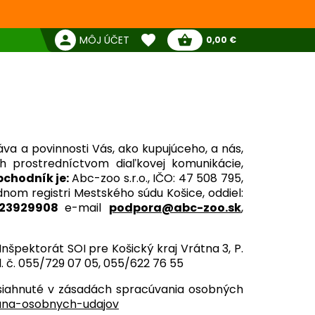
favorite
person
shopping_basket
MÔJ ÚČET
0,00 €
Žiadne produkty
Pokladňa
Obľúbené produkty
a a povinnosti Vás, ako kupujúceho, a nás,
 prostredníctvom diaľkovej komunikácie,
bchodník je:
Abc-zoo s.r.o., IČO: 47 508 795,
nom registri Mestského súdu Košice, oddiel:
2023929908
e-mail
podpora@abc-zoo.sk
,
 Inšpektorát SOI pre Košický kraj Vrátna 3, P.
l. č. 055/729 07 05, 055/622 76 55
bsiahnuté v zásadách spracúvania osobných
rana-osobnych-udajov