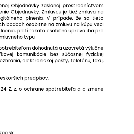
nej Objednávky zaslanej prostredníctvom
denie Objednávky. Zmluvou je tiež zmluva na
gitálneho plnenia. V prípade, že sa tieto
vých bodoch osobitne na zmluvu na kúpu veci
lnenia, platí takáto osobitná úprava iba pre
zmluvného typu.
potrebiteľom dohodnutá a uzavretá výlučne
kovej komunikácie bez súčasnej fyzickej
hrania, elektronickej pošty, telefónu, faxu,
neskorších predpisov.
024 Z. z. o ochrane spotrebiteľa a o zmene
zoo.sk