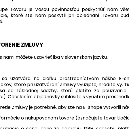
kupe Tovaru je Vašou povinnosťou poskytnúť Nám všet
ácie, ktoré ste Nám poskytli pri objednaní Tovaru b
é.
ORENIE ZMLUVY
s nami môžete uzavrieť iba v slovenskom jazyku.
 sa uzatvára na diaľku prostredníctvom nášho E-sh
edkov, ktoré pri uzatváraní Zmluvy využijete, hradíte vy. 
 sa od základnej sadzby, ktorú platíte za používani
tu). Odoslaním objednávky súhlasíte s využitím prostried
retie Zmluvy je potrebné, aby ste na E-shope vytvorili n
formácie o nakupovanom tovare (označujete tovar tlačidl
formácie o cene, cene za dopravu, DPH, spôsobu pla