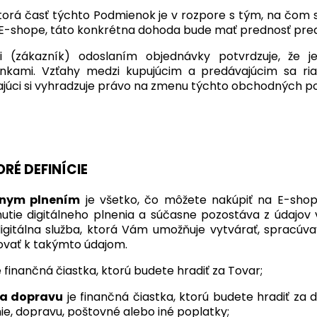
torá časť týchto Podmienok je v rozpore s tým, na čom 
-shope, táto konkrétna dohoda bude mať prednosť pre
ci (zákazník) odoslaním objednávky potvrdzuje, ž
nkami. Vzťahy medzi kupujúcim a predávajúcim sa r
júci si vyhradzuje právo na zmenu týchto obchodných p
ORÉ DEFINÍCIE
lnym plnením
je všetko, čo môžete nakúpiť na E-sho
utie digitálneho plnenia a súčasne pozostáva z údajov
igitálna služba, ktorá Vám umožňuje vytvárať, spracúva
ovať k takýmto údajom.
e finančná čiastka, ktorú budete hradiť za Tovar;
a dopravu
je finančná čiastka, ktorú budete hradiť za 
ie, dopravu, poštovné alebo iné poplatky;