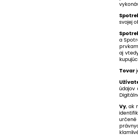
vykonáv
Spotre
svojej o
Spotr
a Spotr
prvkami
aj vted
kupujúc
Tovar
j
Užívat
údajov 
Digitál
Vy
, ak
identif
určené
právnyc
klamliv