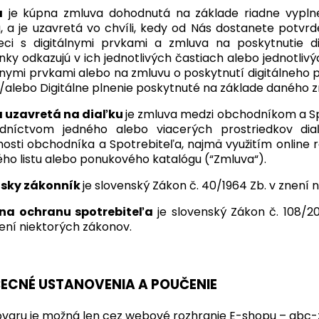
a
je kúpna zmluva dohodnutá na základe riadne vyplne
, a je uzavretá vo chvíli, kedy od Nás dostanete potvr
ci s digitálnymi prvkami a zmluva na poskytnutie di
ky odkazujú v ich jednotlivých častiach alebo jednotli
álnymi prvkami alebo na zmluvu o poskytnutí digitálneho p
/alebo Digitálne plnenie poskytnuté na základe daného 
 uzavretá na diaľku
je zmluva medzi obchodníkom a S
edníctvom jedného alebo viacerých prostriedkov diaľ
osti obchodníka a Spotrebiteľa, najmä využitím online roz
ho listu alebo ponukového katalógu (“Zmluva“).
sky zákonník
je slovenský Zákon č. 40/1964 Zb. v znení 
na ochranu spotrebiteľa
je slovenský Zákon č. 108/2
ení niektorých zákonov.
ECNÉ USTANOVENIA A POUČENIE
varu je možná len cez webové rozhranie E-shopu – abc-