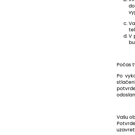
do
vy
Va
te
V 
bu
Počas t
Po vyko
stlačen
potvrd
odosla
Vašu ob
Potvrd
uzavret