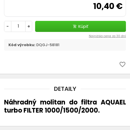
10,40 €
Filtračné médiá
Štrky, substráty - akvaristika
-
+
Kúpiť
add_shopping_cart
chevron_right
CO2 v akvariu
Najnižšia cena za 30 dní
Kód výrobku:
DQGJ-58181
Liečivá a vitamíny
Akvaristické pomôcky
favorite_border
Pozadia do akvária
DETAILY
Ohrievač
Náhradný molitan do filtra AQUAEL
Riasy v akváriu - odstránenie
turbo FILTER 1000/1500/2000.
Automatické krmítko