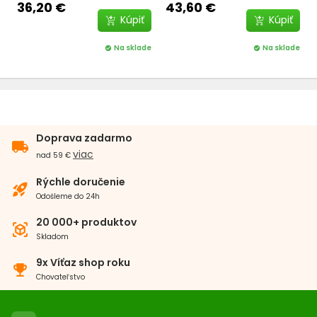
36,20 €
43,60 €
Kúpiť
Kúpiť
Na sklade
Na sklade
check_circle
check_circle
Doprava zadarmo
local_shipping
viac
nad 59 €
Rýchle doručenie
rocket_launch
Odošleme do 24h
20 000+ produktov
view_in_ar
Skladom
9x Víťaz shop roku
emoji_events
Chovateľstvo