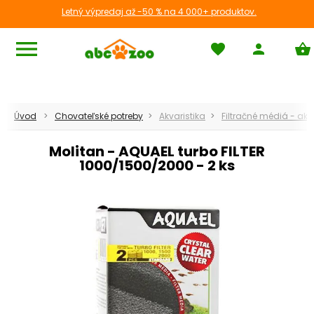
Letný výpredaj až -50 % na 4 000+ produktov.
menu
favorite
person
shopping_basket
Akvaristika
Úvod
Chovateľské potreby
Akvaristika
Filtračné médiá - akv
chevron_left
Späť
Molitan - AQUAEL turbo FILTER
1000/1500/2000 - 2 ks
apps
Zobraziť všetko
chevron_right
Filter do akvária
chevron_right
Krmivo
Akvariove sety