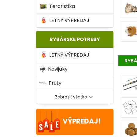
Teraristika
LETNÝ VÝPREDAJ
RYBÁRSKE POTREBY
LETNÝ VÝPREDAJ
RYBÁ
Navijaky
Prúty
expand_more
Zobraziť všetko
VÝPREDAJ!