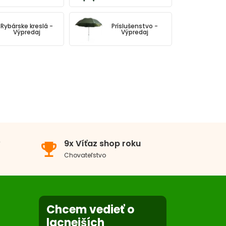
Rybárske kreslá -
Príslušenstvo -
Výpredaj
Výpredaj
v
9x Víťaz shop roku
emoji_events
Chovateľstvo
Chcem vedieť o
lacnejších