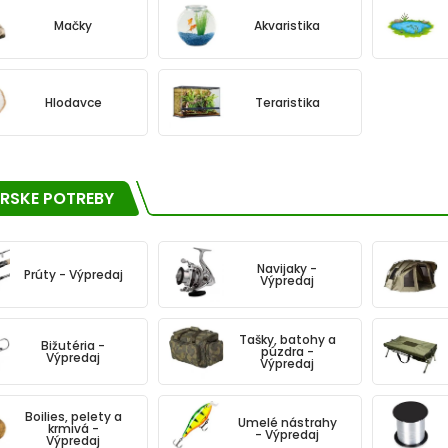
Mačky
Akvaristika
Hlodavce
Teraristika
RSKE POTREBY
Navijaky -
Prúty - Výpredaj
Výpredaj
Tašky, batohy a
Bižutéria -
púzdra -
Výpredaj
Výpredaj
Boilies, pelety a
Umelé nástrahy
krmivá -
- Výpredaj
Výpredaj