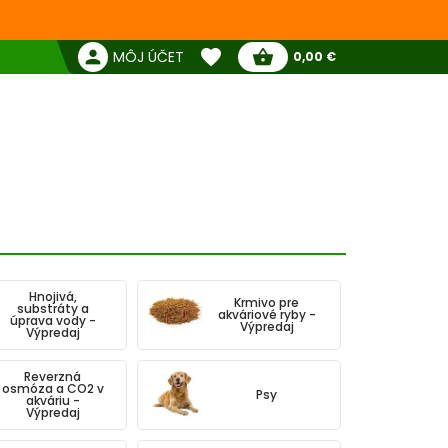
favorite
person
shopping_basket
MÔJ ÚČET
0,00 €
Žiadne produkty
Pokladňa
Obľúbené produkty
Hnojivá,
Krmivo pre
substráty a
akváriové ryby -
úprava vody -
Výpredaj
Výpredaj
Reverzná
osmóza a CO2 v
Psy
akváriu -
Výpredaj