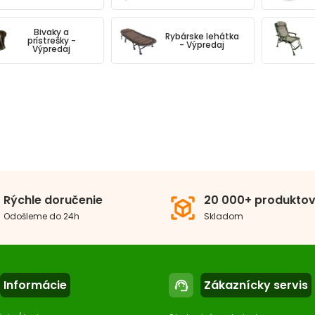
Bivaky a
Rybárske lehátka
prístrešky -
- Výpredaj
Výpredaj
Rýchle doručenie
20 000+ produkto
view_in_ar
Odošleme do 24h
Skladom
Informácie
Zákaznícky servis
support_agent