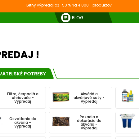
Letný výpredaj až -50 % na 4 000+ produktov.
article
BLOG
REDAJ !
ATEĽSKÉ POTREBY
Filtre, čerpadlá a
Akváriá a
ohrievače -
akváriové sety -
Výpredaj
Výpredaj
Pozadia a
Osvetlenie do
dekorácie do
akvária -
akvária -
Výpredaj
Výpredaj