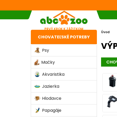
PRVÝ KROK K ZÁŽITKOM
Úvod
CHOVATEĽSKÉ POTREBY
VÝP
Psy
CHOV
Mačky
Akvaristika
Jazierka
Hlodavce
Papagáje