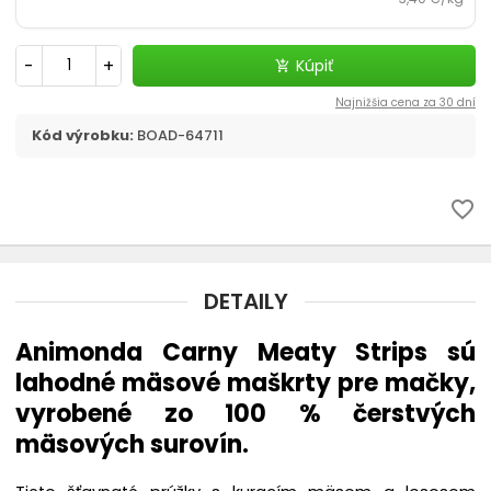
Prepravky a tašky
-
+
Kúpiť
chevron_right
add_shopping_cart
Kozmetika, úprava
Najnižšia cena za 30 dní
Dvierka, ochranné siete
Kód výrobku:
BOAD-64711
Cestovanie s mačkou
favorite_border
DETAILY
Animonda Carny Meaty Strips sú
lahodné mäsové maškrty pre mačky,
vyrobené zo 100 % čerstvých
mäsových surovín.