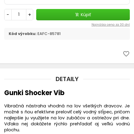
-
+
Kúpiť
add_shopping_cart
Najnižšia cena za 30 dní
Kód výrobku:
EAFC-85781
favorite_border
DETAILY
Gunki Shocker Vib
Vibračná nástraha vhodná na lov všetkých dravcov. Je
možné s ňou efektívne preloviť celý vodný stĺpec, pričom
najlepšie ju využijete na lov zubáčov a ostriežov pri dne.
Vďaka nej dokážete rýchlo prehľadať aj veľkú vodnú
plochu.