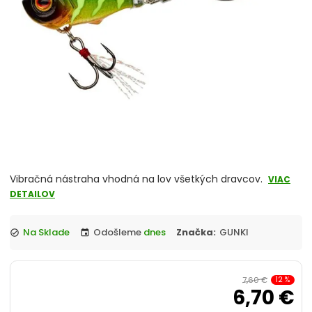
Vibračná nástraha vhodná na lov všetkých dravcov.
VIAC
DETAILOV
Na Sklade
Odošleme
dnes
Značka:
GUNKI
check_circle
event
7,60 €
12
%
6,70 €