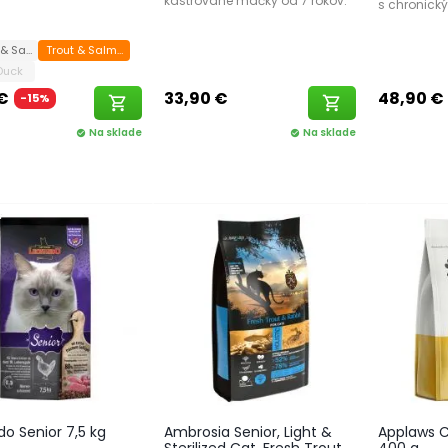
kastrované mačky od 7 rokov.
s chronický
 & Salmon
Trout & Salmon
 Duck
 €
33,90 €
48,90 €
-15%
shopping_cart
shopping_cart
Na sklade
Na sklade
check_circle
check_circle
o Senior 7,5 kg
Ambrosia Senior, Light &
Applaws C