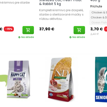
Sterilized Cat, Fresh Trout
400 g
é krmivo pre staršie
& Rabbit 5 kg
Príchute
Kompletné krmivo pre dospelé,
Chicken &
staršie a sterilizované mačky s
Chicken & 
nízkou aktivitou.
Ocean Fis
 €
37,90 €
3,70 €
-15%
shopping_cart
shopping_cart
4,40 €
Na sklade
Na sklade
check_circle
check_circle