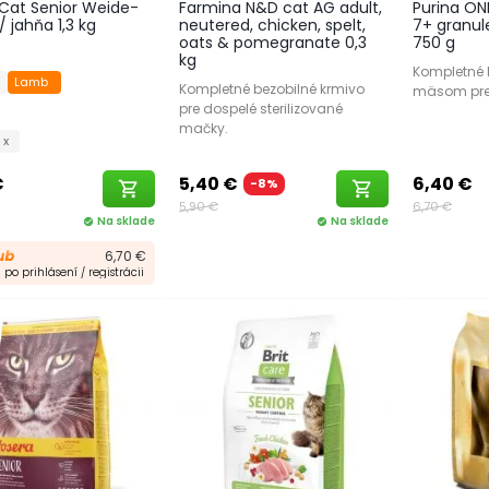
Cat Senior Weide-
Farmina N&D cat AG adult,
Purina ONE
 jahňa 1,3 kg
neutered, chicken, spelt,
7+ granul
oats & pomegranate 0,3
750 g
kg
Kompletné 
n
Lamb
Kompletné bezobilné krmivo
mäsom pre 
pre dospelé sterilizované
mačky.
 x
€
5,40 €
6,40 €
-8%
shopping_cart
shopping_cart
5,90 €
6,70 €
Na sklade
Na sklade
check_circle
check_circle
6,70 €
po prihlásení / registrácii