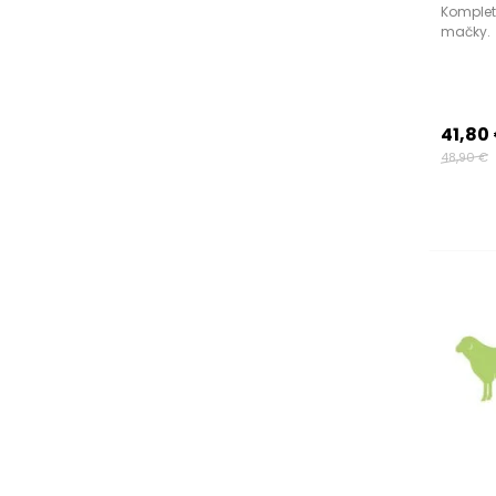
Kompletn
mačky.
41,80
48,90 €