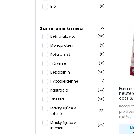
Iné
(6)
Na druhe
zároveň 
Špecifi
expand_less
Zameranie krmiva
oblička
Bežná aktivita
(20)
Mačky s 
Monoproteín
(2)
črevnú m
k lepšej 
Koža a srsť
(8)
Trávenie
(10)
Pri výbe
ktoré sú
Bez obilnín
(26)
Hypoalergénne
(7)
Vyhnite 
zdravie 
Farmin
Kastrácia
(24)
neutere
oats &
Obezita
Výber sp
(20)
Komplet
Mačky žijúce v
Ak si ni
(22)
pre dosp
exteriéri
pomôžu 
mačky.
Mačky žijúce v
(32)
M
interiéri