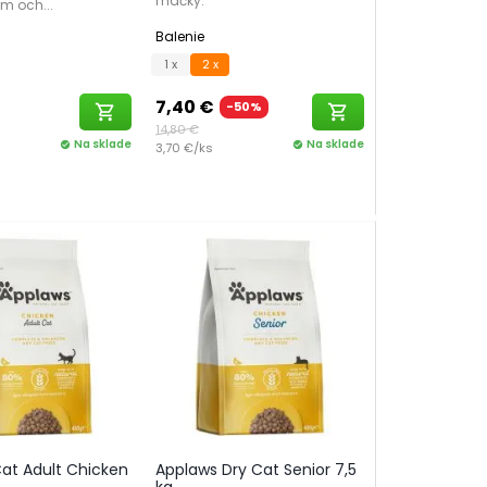
mačky.
m och...
Balenie
1 x
2 x
7,40 €
-50%
shopping_cart
shopping_cart
14,80 €
Na sklade
Na sklade
check_circle
3,70 €/ks
check_circle
at Adult Chicken
Applaws Dry Cat Senior 7,5