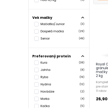
Opti
nadm
expand_less
Vek mačky
Podp
Mačiatko/Junior
(3)
Zlep
Dospelá mačka
(29)
Senior
(49)
Posi
expand_less
Preferovaný proteín
Ako vy
Kura
(38)
Royal C
Pri výbe
granul
bude pln
Jahňa
(8)
mačky s
2 kg
Ryba
(19)
Prvým kr
Komplet
Krmivo 
Hydina
(12)
pre sta
obličiek
11 rokov.
Hovädzie
(2)
Okrem ve
26,90
Morka
(4)
v mlados
celkové 
Kačka
(5)