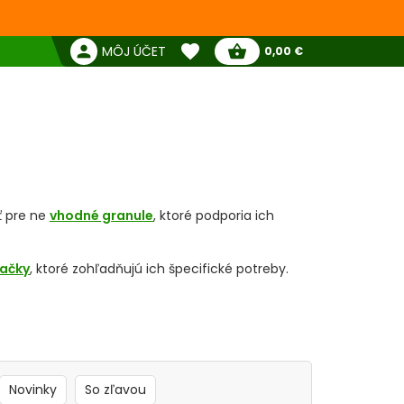
favorite
person
shopping_basket
MÔJ ÚČET
0,00 €
Žiadne produkty
Pokladňa
Obľúbené produkty
e pre staršie mačky
ť pre ne
vhodné granule
, ktoré podporia ich
mačky
, ktoré zohľadňujú ich špecifické potreby.
 mačky?
znížená aktivita
,
problémy s trávením
,
či
rhnuté tak, aby poskytovali:
Novinky
So zľavou