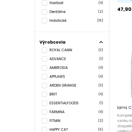
Hairball
(4)
47,90
Dentálne
(2)
Holistické
(15)
expand_less
Výrobcovia
ROYAL CANIN
(3)
ADVANCE
(1)
AMBROSIA
(4)
APPLAWS
(4)
ARDEN GRANGE
(3)
BRIT
(4)
ESSENTIALFOODS
(1)
Iams Ca
FARMINA
(4)
Komplet
vzniku b
FITMIN
(2)
dospelé
HAPPY CAT
(5)
všetkýc