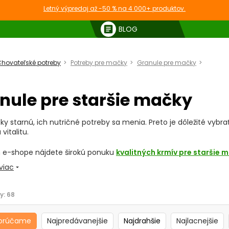
Letný výpredaj až -50 % na 4 000+ produktov.
article
BLOG
hovateľské potreby
Potreby pre mačky
Granule pre mačky
Granul
nule pre staršie mačky
y starnú, ich nutričné potreby sa menia. Preto je dôležité vybra
 vitalitu.
 e-shope nájdete širokú ponuku
kvalitných krmív pre staršie 
viac
arrow_drop_down
y:
68
je dôležité zvoliť špeciálne granule pre staršie
dajúcim vekom mačky čelia rôznym zdravotným výzvam, ako sú
ý imunitný systém
. Špeciálne
granule pre staršie mačky
sú nav
orúčame
Najpredávanejšie
Najdrahšie
Najlacnejšie