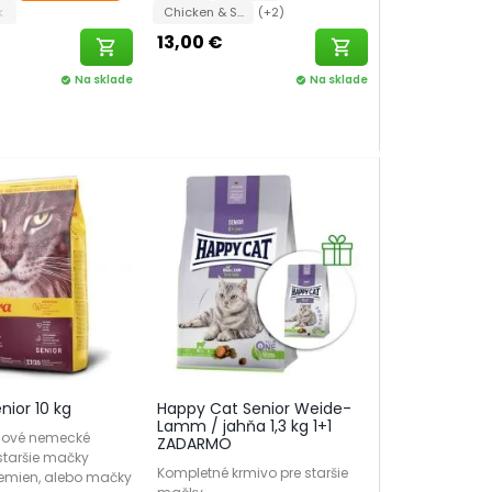
ck
Chicken & Salmon
(+2)
13,00 €
shopping_cart
shopping_cart
Na sklade
Na sklade
check_circle
check_circle
nior 10 kg
Happy Cat Senior Weide-
Lamm / jahňa 1,3 kg 1+1
iové nemecké
ZADARMO
staršie mačky
Kompletné krmivo pre staršie
lemien, alebo mačky