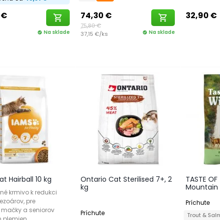
 €
74,30 €
32,90 €
shopping_cart
shopping_cart
75,80 €
Na sklade
Na sklade
check_circle
37,15 €/ks
check_circle
t Hairball 10 kg
Ontario Cat Sterilised 7+, 2
TASTE OF 
kg
Mountain F
né krmivo k redukci
ezoárov, pre
Príchute
 mačky a seniorov
Príchute
Trout & Sa
h plemien.