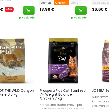
Salmon
Chicken
Lamb
Quail & Du
 €
13,90 €
36,60 €
-9%
shopping_cart
shopping_cart
Na sklade
Na sklade
check_circle
check_circle
OF THE WILD Canyon
Prospera Plus Cat Sterilized
JOSERA Se
eline 6,6 kg
7+ Weight Balance
Super Prém
Chicken 7 kg
krmivo pre 
Kompletné suché krmivo pre
všetkých p