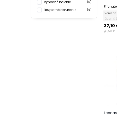
Výhodné balenie
(5)
Príchute
Bezplatné doručenie
(9)
Venison
Quail &
37,10
43,50 €
Leonard