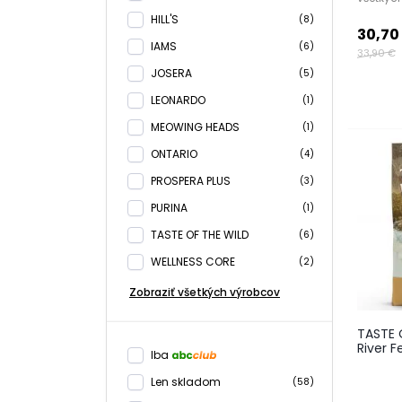
HILL'S
(8)
30,70
IAMS
(6)
33,90 €
JOSERA
(5)
LEONARDO
(1)
MEOWING HEADS
(1)
ONTARIO
(4)
PROSPERA PLUS
(3)
PURINA
(1)
TASTE OF THE WILD
(6)
WELLNESS CORE
(2)
Zobraziť všetkých výrobcov
TASTE 
River F
Iba
Len skladom
(58)