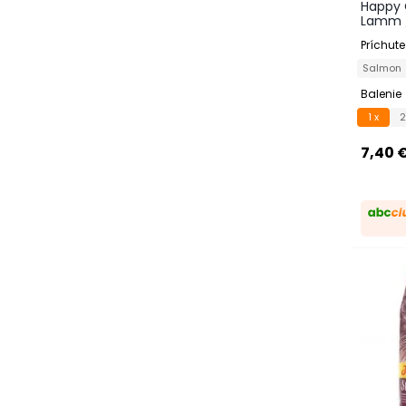
Happy 
Lamm /
Príchute
Salmo
Balenie
1 x
2
7,40 