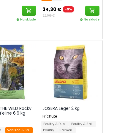
34,30 €
-9%
shopping_cart
shopping_cart
37,90 €
Na sklade
Na sklade
check_circle
check_circle
THE WILD Rocky
JOSERA Léger 2 kg
eline 6,6 kg
Príchute
Poultry & Duck
Poultry & Salmon
lmon
Venison & Salmon
Poultry
Salmon