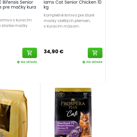
 Bifensis Senior
Iams Cat Senior Chicken 10
e pre mačky kura
kg
Kompletné krmivo pre staré
krmivo s kuracím
mačky všetkých plemien,
staršie mačky.
s kuracím mäsom.
34,90 €
shopping_cart
shopping_cart
Na sklade
Na sklade
check_circle
check_circle