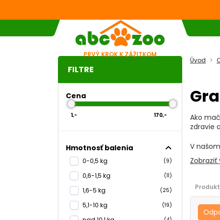
PRVÝ KROK K ZÁŽITKOM
Úvod
C
FILTRE
Gra
Cena
1,-
170,-
Ako mačk
zdravie a
V našom
expand_less
Hmotnosť balenia
Zobraziť 
0-0,5 kg
(9)
0,6-1,5 kg
(11)
Produkt
Prečo 
1,6-5 kg
(25)
S pribú
5,1-10 kg
(19)
oslaben
Odp
nad 10,1 kg
(4)