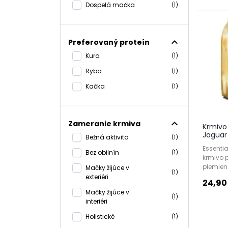
Dospelá mačka
(1)
expand_less
Preferovaný proteín
Kura
(1)
Ryba
(1)
Kačka
(1)
expand_less
Zameranie krmiva
Krmivo
Jaguar
Bežná aktivita
(1)
Essenti
Bez obilnín
(1)
krmivo 
plemien
Mačky žijúce v
(1)
exteriéri
24,90
Mačky žijúce v
(1)
interiéri
Holistické
(1)