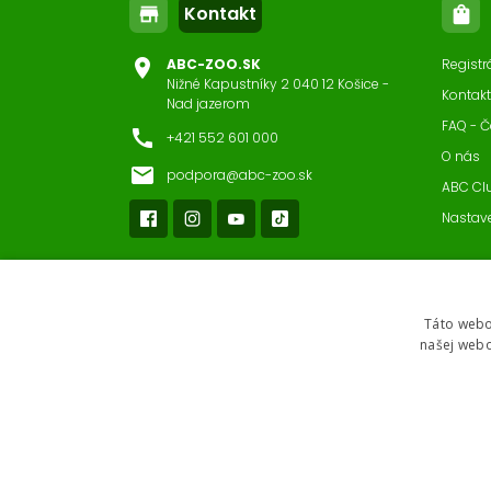
Kontakt
store
shopping_bag
location_on
ABC-ZOO.SK
Registr
Nižné Kapustníky 2 040 12 Košice -
Kontakt
Nad jazerom
FAQ - Č
call
+421 552 601 000
O nás
email
podpora@abc-zoo.sk
ABC Cl
Nastav
Táto webo
našej webo
2026 © ABC-ZOO • Všetky práva vyhradené