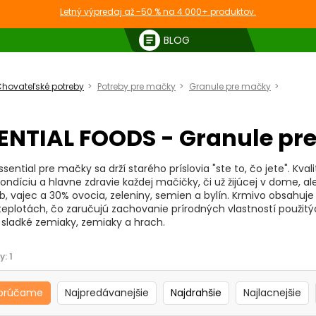
Letný výpredaj až -50 % na 4 000+ produktov.
article
BLOG
hovateľské potreby
Potreby pre mačky
Granule pre mačky
ESSENT
ENTIAL FOODS - Granule pr
ssential pre mačky sa drží starého príslovia "ste to, čo jete". Kv
kondíciu a hlavne zdravie každej mačičky, či už žijúcej v dome, a
b, vajec a 30% ovocia, zeleniny, semien a bylín. Krmivo obsahuje l
teplotách, čo zaručujú zachovanie prírodných vlastností použitý
i sladké zemiaky, zemiaky a hrach.
y:
1
orúčame
Najpredávanejšie
Najdrahšie
Najlacnejšie