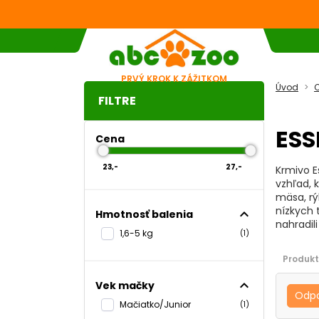
PRVÝ KROK K ZÁŽITKOM
Úvod
C
FILTRE
ESS
Cena
23,-
27,-
Krmivo E
vzhľad, 
mäsa, rý
nízkych 
expand_less
Hmotnosť balenia
nahradil
1,6-5 kg
(1)
Produkt
expand_less
Vek mačky
Odp
Mačiatko/Junior
(1)