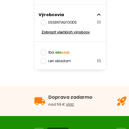
expand_less
Výrobcovia
ESSENTIALFOODS
(1)
Zobraziť všetkých výrobcov
Iba
Len skladom
(1)
Doprava zadarmo
local_shipping
rocket_launch
viac
nad 59 €