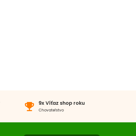
v
9x Víťaz shop roku
emoji_events
Chovateľstvo