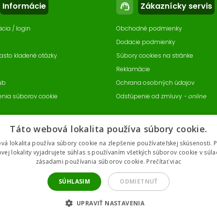
Informácie
Zákaznícky servis
support_agent
ácia / login
Obchodné podmienky
Dodacie podmienky
asto kladené otázky
Súbory cookies na stránke
Reklamácie
ub
Ochrana osobných údajov
enia súborov cookie
Odstúpenie od zmluvy
- online
Táto webová lokalita používa súbory cookie.
vá lokalita používa súbory cookie na zlepšenie používateľskej skúsenosti. 
vej lokality vyjadrujete súhlas s používaním všetkých súborov cookie v súla
zásadami používania súborov cookie.
Prečítať viac
SÚHLASIM
ODMIETNUŤ
UPRAVIŤ NASTAVENIA