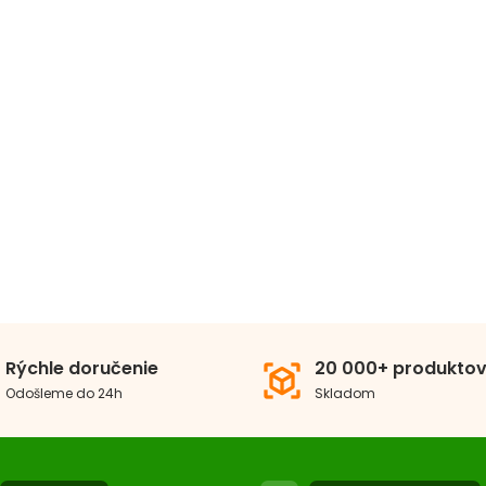
Rýchle doručenie
20 000+ produkto
view_in_ar
Odošleme do 24h
Skladom