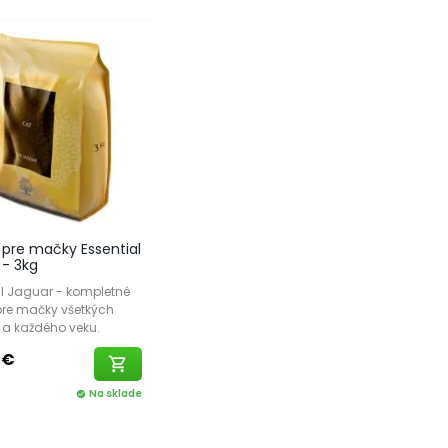
 pre mačky Essential
 - 3kg
al Jaguar - kompletné
pre mačky všetkých
 a každého veku.
 €
shopping_cart
Na sklade
check_circle