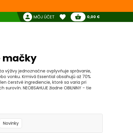
favorite
person
shopping_basket
MÔJ ÚČET
0,00 €
Žiadne produkty
Pokladňa
Obľúbené produkty
IAL FOODS - Granule pre mačky
e mačky
alita výživy jednoznačne ovplyvňuje správanie,
lebo vonku. Krmivá Essential obsahujú až 70%
en čerstvé ingrediencie, ktoré sa varia pri
ch surovín. NEOBSAHUJE žiadne OBILNINY - tie
Novinky