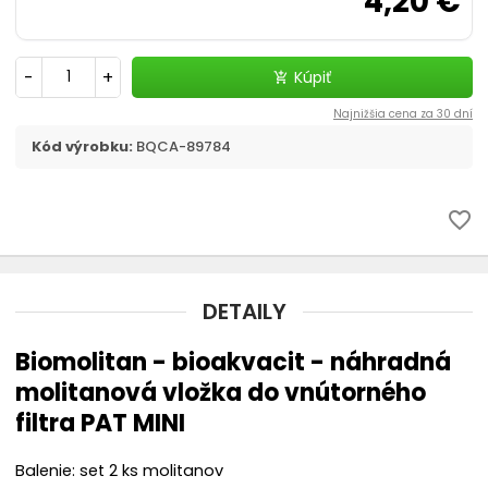
4,20 €
Filtračné médiá
Štrky, substráty - akvaristika
-
+
Kúpiť
add_shopping_cart
Najnižšia cena za 30 dní
chevron_right
CO2 v akvariu
Kód výrobku:
BQCA-89784
Liečivá a vitamíny
favorite_border
Akvaristické pomôcky
Pozadia do akvária
DETAILY
Ohrievač
Biomolitan - bioakvacit - náhradná
molitanová vložka do vnútorného
Riasy v akváriu - odstránenie
filtra PAT MINI
Automatické krmítko
Balenie: set 2 ks molitanov