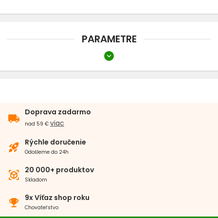
Hnojivo pre akvarijne rastliny
Dekorácie
PARAMETRE
expand_more
Typ dielov
Testy vody
Filtračné vložky
Umelé rastliny do akvária
Typ
Ozonizátor
Doprava zadarmo
local_shipping
Biomolitan
viac
nad 59 €
Morská akvaristika
Rýchle doručenie
rocket_launch
Odošleme do 24h
pH meter, Konduktometer
20 000+ produktov
view_in_ar
Skladom
9x Víťaz shop roku
emoji_events
Chovateľstvo