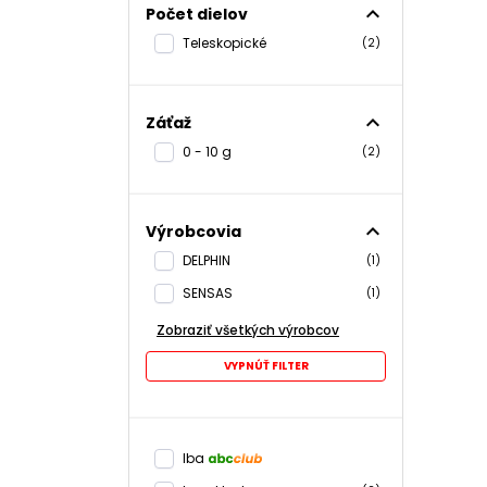
expand_less
Počet dielov
Teleskopické
(2)
expand_less
Záťaž
0 - 10 g
(2)
expand_less
Výrobcovia
DELPHIN
(1)
SENSAS
(1)
Zobraziť všetkých výrobcov
VYPNÚŤ FILTER
Iba