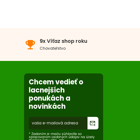
v
9x Víťaz shop roku
emoji_events
Chovateľstvo
Chcem vedieť o
lacnejších
ponukách a
novinkách
forward_to_inbox
* Zadaním e-mailu súhlasíte so
spracovaním osobných údajov na účely