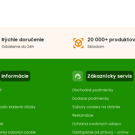
Rýchle doručenie
20 000+ produkto
view_in_ar
Odošleme do 24h
Skladom
Informácie
Zákaznícky servis
support_agent
t
Obchodné podmienky
Dodacie podmienky
asto kladené otázky
Súbory cookies na stránke
Reklamácie
ub
Ochrana osobných údajov
enia súborov cookie
Odstúpenie od zmluvy
- online