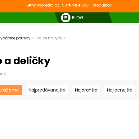
Letný výpredaj až -50 % na 4 000+ produktov.
article
BLOG
ybárske potreby
Udice na ryby
Biče a deličky
e a deličky
y:
2
orúčame
Najpredávanejšie
Najdrahšie
Najlacnejšie