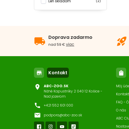
Len skladom
(2)
Doprava zadarmo
local_shipping
rocket_launch
viac
nad 59 €
Kontakt
store
shopping_bag
location_on
ABC-ZOO.SK
Môj úče
Nižné Kapustníky 2 040 12 Košice -
Kontakt
Nad jazerom
FAQ - Č
call
+421 552 601 000
O nás
email
podpora@abc-zoo.sk
ABC Cl
Nastav