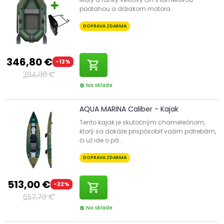
450 cm. Väčší nafukovací čln s motorom je vhodný na
podlahou a držiakom motora.
väčšie vody, zatiaľ čo menšie nafukovacie člny sa obvykle
používajú s veslom.
DOPRAVA ZDARMA
346,80 €
-12%
shopping_cart
394,00 €
Na sklade
check_circle
AQUA MARINA Caliber - Kajak
Tento kajak je skutočným chameleónom,
ktorý sa dokáže prispôsobiť vašim potrebám,
či už ide o pá...
DOPRAVA ZDARMA
513,00 €
-22%
shopping_cart
657,70 €
Na sklade
check_circle