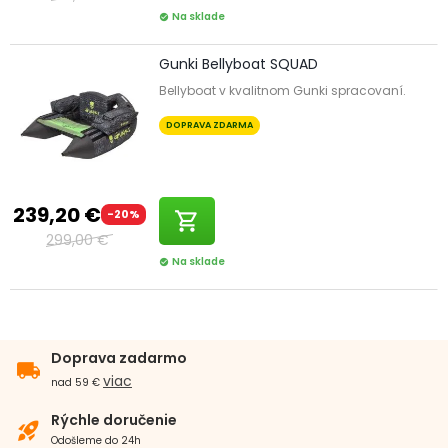
Na sklade
check_circle
Gunki Bellyboat SQUAD
Bellyboat v kvalitnom Gunki spracovaní.
DOPRAVA ZDARMA
239,20 €
-20%
shopping_cart
299,00 €
Na sklade
check_circle
Doprava zadarmo
local_shipping
viac
nad 59 €
Rýchle doručenie
rocket_launch
Odošleme do 24h