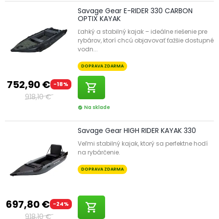
Savage Gear E-RIDER 330 CARBON
OPTIX KAYAK
Ľahký a stabilný kajak – ideálne riešenie pre
rybárov, ktorí chcú objavovať ťažšie dostupné
vodn...
DOPRAVA ZDARMA
752,90 €
-18%
shopping_cart
918,10 €
Na sklade
check_circle
Savage Gear HIGH RIDER KAYAK 330
Veľmi stabilný kajak, ktorý sa perfektne hodí
na rybárčenie.
DOPRAVA ZDARMA
697,80 €
-24%
shopping_cart
918,10 €