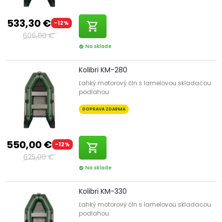
533,30 €
-12%
shopping_cart
606,00 €
Na sklade
check_circle
Kolibri KM-280
Ľahký motorový čln s lamelovou skladacou
podlahou.
DOPRAVA ZDARMA
550,00 €
-12%
shopping_cart
625,00 €
Na sklade
check_circle
Kolibri KM-330
Ľahký motorový čln s lamelovou skladacou
podlahou.