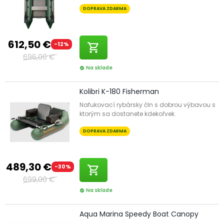
DOPRAVA ZDARMA
612,50 €
-12%
shopping_cart
696,00 €
Na sklade
check_circle
Kolibri K-180 Fisherman
Nafukovací rybársky čln s dobrou výbavou s
ktorým sa dostanete kdekoľvek.
DOPRAVA ZDARMA
489,30 €
-30%
shopping_cart
699,00 €
Na sklade
check_circle
Aqua Marina Speedy Boat Canopy