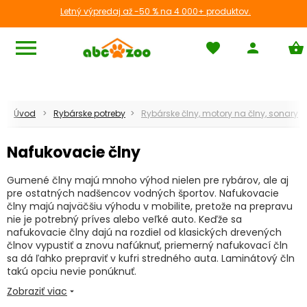
Letný výpredaj až -50 % na 4 000+ produktov.
menu
favorite
person
shopping_basket
Úvod
Rybárske potreby
Rybárske člny, motory na člny, sonary
Nafukovacie člny
Gumené člny majú mnoho výhod nielen pre rybárov, ale aj
pre ostatných nadšencov vodných športov. Nafukovacie
člny majú najväčšiu výhodu v mobilite, pretože na prepravu
nie je potrebný príves alebo veľké auto. Keďže sa
nafukovacie člny dajú na rozdiel od klasických drevených
člnov vypustiť a znovu nafúknuť, priemerný nafukovací čln
sa dá ľahko prepraviť v kufri stredného auta. Laminátový čln
takú opciu nevie ponúknuť.
Zobraziť viac
arrow_drop_down