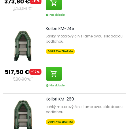
373,80 €
-11%
shopping_cart
420,00 €
Na sklade
check_circle
Kolibri KM-245
Ľahký motorový čln s lamelovou skladacou
podlahou.
DOPRAVA ZDARMA
517,50 €
-12%
shopping_cart
588,00 €
Na sklade
check_circle
Kolibri KM-260
Ľahký motorový čln s lamelovou skladacou
podlahou.
DOPRAVA ZDARMA