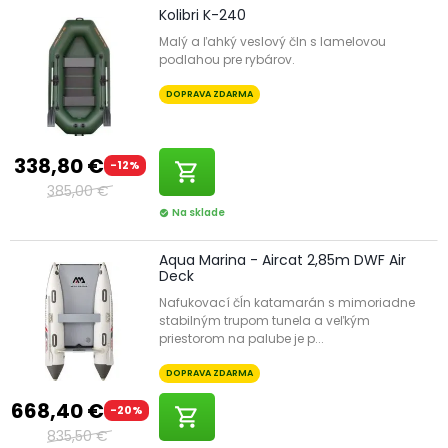
Kolibri K-240
Malý a ľahký veslový čln s lamelovou
podlahou pre rybárov.
DOPRAVA ZDARMA
338,80 €
-12%
shopping_cart
385,00 €
Na sklade
check_circle
Aqua Marina - Aircat 2,85m DWF Air
Deck
Nafukovací čĺn katamarán s mimoriadne
stabilným trupom tunela a veľkým
priestorom na palube je p...
DOPRAVA ZDARMA
668,40 €
-20%
shopping_cart
835,50 €