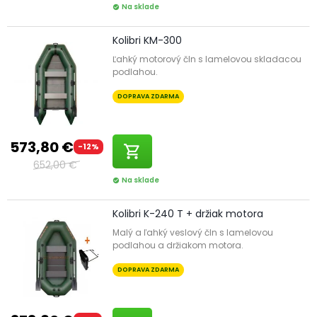
Na sklade
check_circle
Kolibri KM-300
Ľahký motorový čln s lamelovou skladacou
podlahou.
DOPRAVA ZDARMA
573,80 €
-12%
shopping_cart
652,00 €
Na sklade
check_circle
Kolibri K-240 T + držiak motora
Malý a ľahký veslový čln s lamelovou
podlahou a držiakom motora.
DOPRAVA ZDARMA