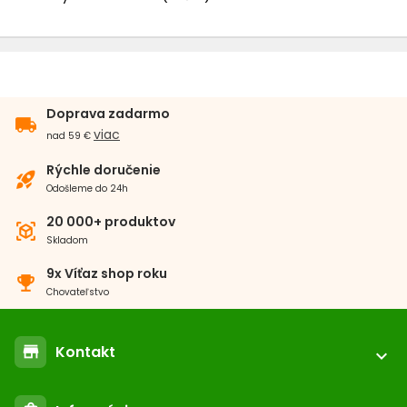
Hnojivo pre akvarijne rastliny
Dekorácie
Doprava zadarmo
Testy vody
local_shipping
viac
nad 59 €
Umelé rastliny do akvária
Rýchle doručenie
rocket_launch
Odošleme do 24h
Ozonizátor
20 000+ produktov
view_in_ar
Skladom
Morská akvaristika
9x Víťaz shop roku
emoji_events
Chovateľstvo
pH meter, Konduktometer
Kontakt
store
expand_more
location_on
ABC-ZOO.SK