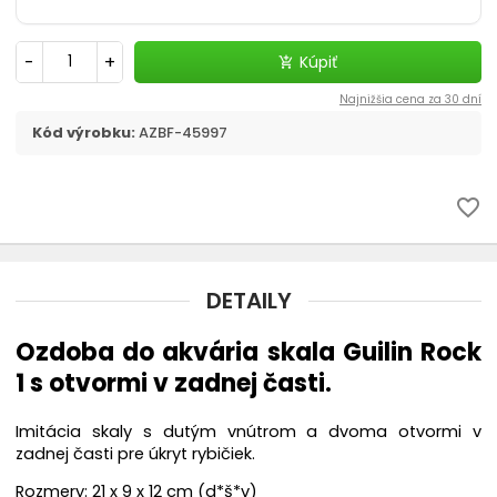
Filtračné médiá
-
+
Kúpiť
add_shopping_cart
Štrky, substráty - akvaristika
Najnižšia cena za 30 dní
chevron_right
CO2 v akvariu
Kód výrobku:
AZBF-45997
Liečivá a vitamíny
favorite_border
Akvaristické pomôcky
DETAILY
Pozadia do akvária
Ozdoba do akvária skala Guilin Rock
Ohrievač
1 s otvormi v zadnej časti.
Riasy v akváriu - odstránenie
Imitácia skaly s dutým vnútrom a dvoma otvormi v
zadnej časti pre úkryt rybičiek.
Automatické krmítko
Rozmery: 21 x 9 x 12 cm (d*š*v)