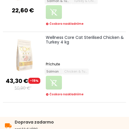
Salmon & Tuna
Turkey & Chicken
22,60 €
remove_shopping_cart
Čoskoro naskladníme
cancel
Wellness Core Cat Sterilised Chicken &
Turkey 4 kg
Príchute
Salmon
Chicken & Turkey
43,30 €
-15%
remove_shopping_cart
50,90 €
Čoskoro naskladníme
cancel
Doprava zadarmo
local_shipping
viac