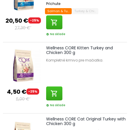
Príchute
Salmon & Tuna
Turkey & Chicken
20,50 €
-25%
shopping_cart
27,30 €
Na sklade
check_circle
Wellness CORE Kitten Turkey and
Chicken 300 g
Kompletné krmivo pre mačiatka.
4,50 €
-25%
shopping_cart
6,00 €
Na sklade
check_circle
Wellness CORE Cat Original Turkey with
Chicken 300 g