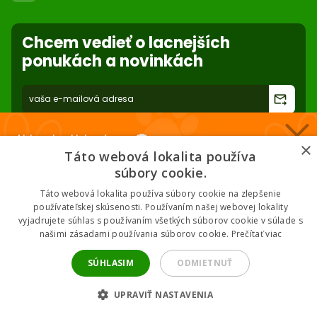
ABC Club
Súbory cookies na stránke
Použite body a nakupujte lacnejšie!
Nastavenia súborov cookie
Reklamácie
Chcem vedieť o lacnejších
Viac info
Ochrana osobných údajov
ponukách a novinkách
Odstúpenie od zmluvy
- online
forward_to_inbox
* Zadaním e-mailu súhlasíte so spracovaním osobných údajov na účely
mailing listu abc-zoo
Nakupuj za klubové ceny 🏆
×
Táto webová lokalita používa
Nižšie ceny na vybrané produkty. 2 % cashback. Členstvo zadarmo.
súbory cookie.
Táto webová lokalita používa súbory cookie na zlepšenie
používateľskej skúsenosti. Používaním našej webovej lokality
vyjadrujete súhlas s používaním všetkých súborov cookie v súlade s
Chcem klubové ceny
2026 © ABC-ZOO • Všetky práva vyhradené
našimi zásadami používania súborov cookie.
Prečítať viac
* Odoslaním súhlasíš so zásadami spracovania údajov.
SÚHLASIM
ODMIETNUŤ
UPRAVIŤ NASTAVENIA
Filtrovať produkty
tune