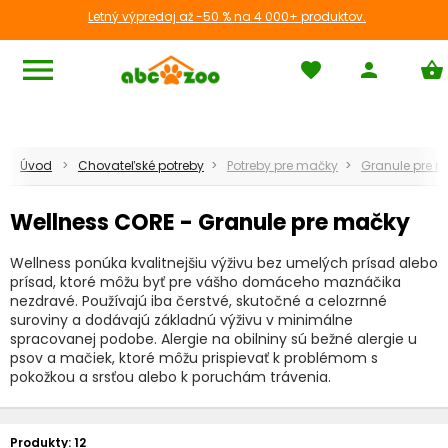
Letný výpredaj až -50 % na 4 000+ produktov.
menu
favorite
person
shopping_basket
Úvod
Chovateľské potreby
Potreby pre mačky
Granule pre 
Wellness CORE - Granule pre mačky
Wellness ponúka kvalitnejšiu výživu bez umelých prísad alebo
prísad, ktoré môžu byť pre vášho domáceho maznáčika
nezdravé. Používajú iba čerstvé, skutočné a celozrnné
suroviny a dodávajú základnú výživu v minimálne
spracovanej podobe. Alergie na obilniny sú bežné alergie u
psov a mačiek, ktoré môžu prispievať k problémom s
pokožkou a srsťou alebo k poruchám trávenia.
Produkty:
12