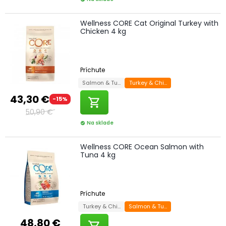
Wellness CORE Cat Original Turkey with
Chicken 4 kg
Príchute
Salmon & Tuna
Turkey & Chicken
43,30 €
-15%
shopping_cart
50,90 €
Na sklade
check_circle
Wellness CORE Ocean Salmon with
Tuna 4 kg
Príchute
Turkey & Chicken
Salmon & Tuna
48,80 €
shopping_cart