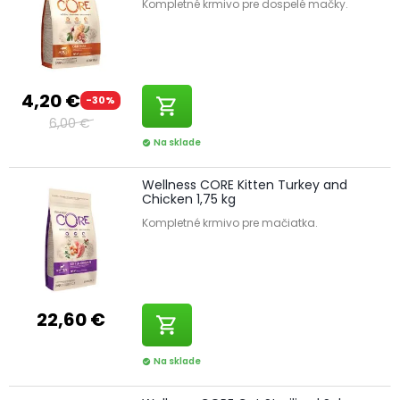
Kompletné krmivo pre dospelé mačky.
4,20 €
-30%
shopping_cart
6,00 €
Na sklade
check_circle
Wellness CORE Kitten Turkey and
Chicken 1,75 kg
Kompletné krmivo pre mačiatka.
22,60 €
shopping_cart
Na sklade
check_circle