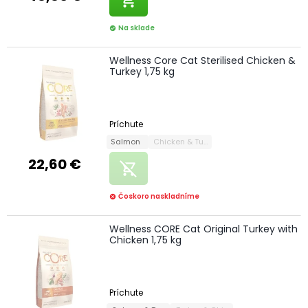
Na sklade
check_circle
Wellness Core Cat Sterilised Chicken &
Turkey 1,75 kg
Príchute
Salmon
Chicken & Turkey
22,60 €
remove_shopping_cart
Čoskoro naskladníme
cancel
Wellness CORE Cat Original Turkey with
Chicken 1,75 kg
Príchute