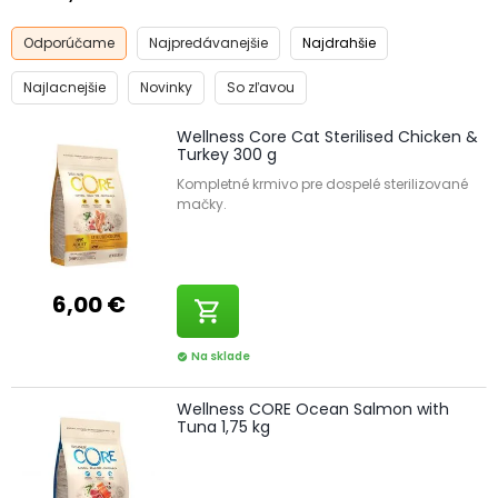
Odporúčame
Najpredávanejšie
Najdrahšie
Najlacnejšie
Novinky
So zľavou
Wellness Core Cat Sterilised Chicken &
Turkey 300 g
Kompletné krmivo pre dospelé sterilizované
mačky.
6,00 €
shopping_cart
Na sklade
check_circle
Wellness CORE Ocean Salmon with
Tuna 1,75 kg