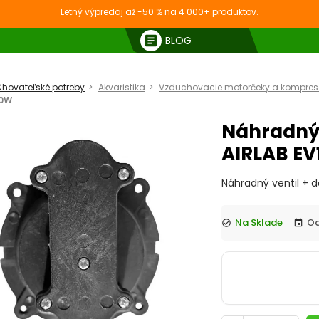
Letný výpredaj až -50 % na 4 000+ produktov.
article
BLOG
hovateľské potreby
Akvaristika
Vzduchovacie motorčeky a kompreso
60W
Náhradný 
AIRLAB EV
Náhradný ventil + 
Na Sklade
check_circle
event