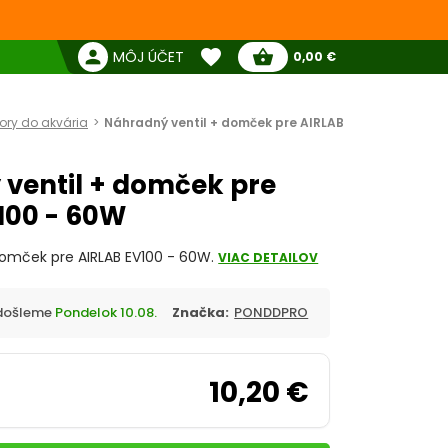
favorite
person
shopping_basket
MÔJ ÚČET
0,00 €
Žiadne produkty
Pokladňa
Obľúbené produkty
ry do akvária
Náhradný ventil + domček pre AIRLAB
ventil + domček pre
100 - 60W
domček pre AIRLAB EV100 - 60W.
VIAC DETAILOV
Odošleme
Pondelok 10.08.
Značka:
PONDDPRO
10,20 €