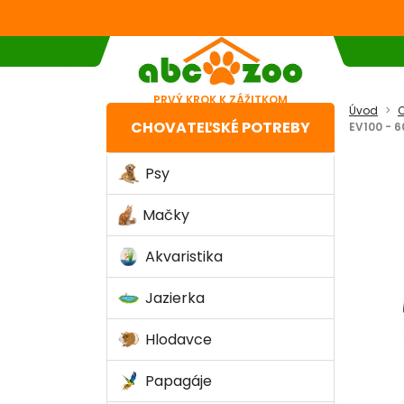
PRVÝ KROK K ZÁŽITKOM
Úvod
C
CHOVATEĽSKÉ POTREBY
EV100 - 
Psy
Mačky
Akvaristika
Jazierka
Hlodavce
Papagáje