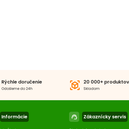
Rýchle doručenie
20 000+ produkto
view_in_ar
Odošleme do 24h
Skladom
Informácie
Zákaznícky servis
support_agent