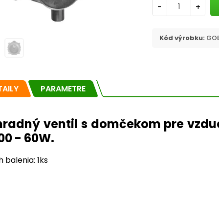
-
+
Kód výrobku:
GOB
TAILY
PARAMETRE
radný ventil s domčekom pre vzdu
00 - 60W.
 balenia: 1ks
lušenstvo
Náhradné ventily