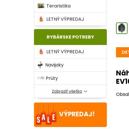
Teraristika
LETNÝ VÝPREDAJ
RYBÁRSKE POTREBY
LETNÝ VÝPREDAJ
DE
Navijaky
Náh
Prúty
EV1
expand_more
Zobraziť všetko
Obsah
Prís
VÝPREDAJ!