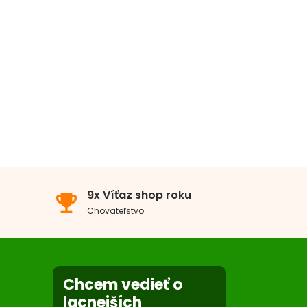
v
9x Víťaz shop roku
emoji_events
Chovateľstvo
Chcem vedieť o
lacnejších