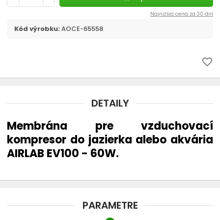
Filtračné médiá
Najnižšia cena za 30 dní
Kód výrobku:
AOCE-65558
Štrky, substráty - akvaristika
chevron_right
CO2 v akvariu
favorite_border
Liečivá a vitamíny
DETAILY
Akvaristické pomôcky
Membrána pre vzduchovací
Pozadia do akvária
kompresor do jazierka alebo akvária
AIRLAB EV100 - 60W.
Ohrievač
Riasy v akváriu - odstránenie
PARAMETRE
Automatické krmítko