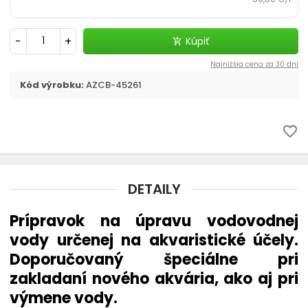
Filtračné médiá
-
+
Kúpiť
add_shopping_cart
Štrky, substráty - akvaristika
Najnižšia cena za 30 dní
chevron_right
CO2 v akvariu
Kód výrobku:
AZCB-45261
Liečivá a vitamíny
favorite_border
Akvaristické pomôcky
Pozadia do akvária
DETAILY
Prípravok na úpravu vodovodnej
Ohrievač
vody určenej na akvaristické účely.
Riasy v akváriu - odstránenie
Doporučovaný špeciálne pri
zakladaní nového akvária, ako aj pri
Automatické krmítko
výmene vody.