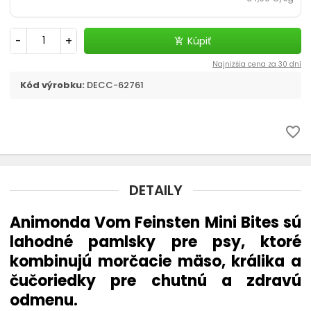
chevron_right
Flexi, Amigo - vodítko samonavíjacie
-
+
Kúpiť
add_shopping_cart
Vodítka
Najnižšia cena za 30 dní
chevron_right
Obojky
Kód výrobku:
DECC-62761
Postroje
favorite_border
Strojčeky na strihanie
chevron_right
Kozmetika a hygiena
DETAILY
Animonda Vom Feinsten Mini Bites sú
Výcvik a šport
lahodné pamlsky pre psy, ktoré
Dvierka
kombinujú morčacie mäso, králika a
čučoriedky pre chutnú a zdravú
Elektronické a GPS obojky
odmenu.