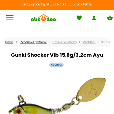
Letný výpredaj až -50 % na 4 000+ produktov.
menu
favorite
person
shopping_basket
Úvod
Rybárske potreby
Umelé nástrahy
Woblery
Gunki S
Gunki Shocker Vib 15.6g/3,2cm Ayu
RYBÁRSKE POTREBY
chevron_right
NOVINKA
LETNÝ VÝPREDAJ
,
Navijaky
,
Prúty
...
CHOVATEĽSKÉ POTREBY
chevron_right
Psy
,
Mačky
,
Akvaristika
...