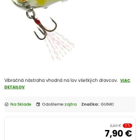
Vibračná nástraha vhodná na lov všetkých dravcov.
VIAC
DETAILOV
Na Sklade
Odošleme
zajtra
Značka:
GUNKI
check_circle
event
8,90 €
11
%
7,90 €