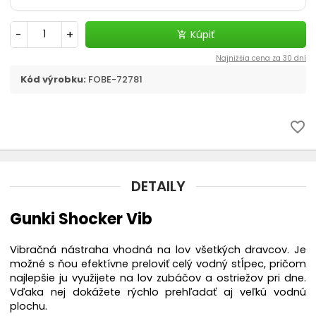
-
+
Kúpiť
add_shopping_cart
Najnižšia cena za 30 dní
Kód výrobku:
FOBE-72781
favorite_border
DETAILY
Gunki Shocker Vib
Vibračná nástraha vhodná na lov všetkých dravcov. Je
možné s ňou efektívne preloviť celý vodný stĺpec, pričom
najlepšie ju využijete na lov zubáčov a ostriežov pri dne.
Vďaka nej dokážete rýchlo prehľadať aj veľkú vodnú
plochu.