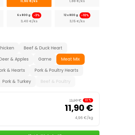
11,90 €/ks
1,88 €/ks
-3%
-10%
6 x 800 g
12 x 800 g
3,40 €/ks
3,15 €/ks
Chicken
Beef & Duck Heart
Deer & Apples
Game
Meat Mix
ork & Hearts
Pork & Poultry Hearts
Pork & Turkey
Beef & Poultry
13,20 €
10
%
11,90 €
4,96 €/kg