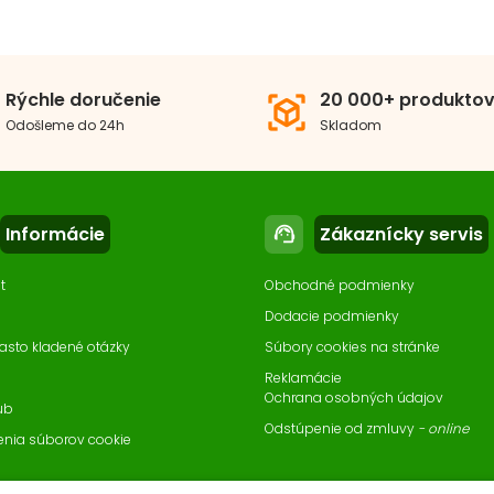
h
Konzervy
O PRODUKT JE V SADE, KTORÁ TIEŽ OBSAHUJE:
Animonda GranCarno Original Adult viacmäsov
osť psa
Malé plemeno
Str
Rýchle doručenie
20 000+ produkto
view_in_ar
x
Konzerva pre psov Animonda GranCarno Original Adult z m
Odošleme do 24h
Skladom
 psa
Dospelý pes
erovaný proteín
Kura
Hovädzie
Informácie
Zákaznícky servis
support_agent
t
Obchodné podmienky
eranie krmiva
Bez obilnín
Dodacie podmienky
asto kladené otázky
Súbory cookies na stránke
odné balenie
2-6 ks
Reklamácie
Ochrana osobných údajov
ub
Odstúpenie od zmluvy
- online
enia súborov cookie