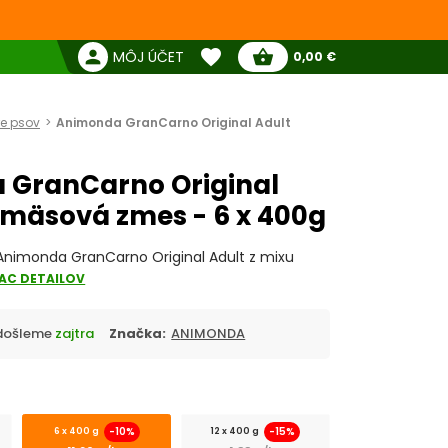
favorite
person
shopping_basket
MÔJ ÚČET
0,00 €
Žiadne produkty
Pokladňa
Obľúbené produkty
re psov
Animonda GranCarno Original Adult
 GranCarno Original
cmäsová zmes - 6 x 400g
Animonda GranCarno Original Adult z mixu
IAC DETAILOV
Odošleme
zajtra
Značka:
ANIMONDA
-10%
-15%
6 x 400 g
12 x 400 g