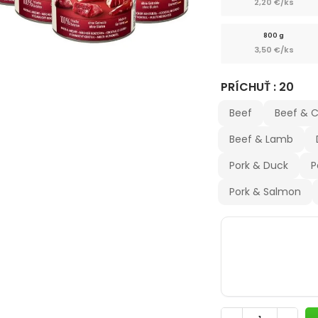
2,20 €/ks
800 g
3,50 €/ks
PRÍCHUŤ : 20
Beef
Beef & 
Beef & Lamb
Pork & Duck
P
Pork & Salmon