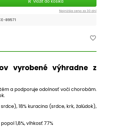
Vložiť do košíka
add_shopping_cart
Najnižšia cena za 30 dní
E-89571
favorite_border
sov vyrobené výhradne z
ystém a podporuje odolnosť voči chorobám.
ok.
rdce), 18% kuracina (srdce, krk, žalúdok),
, popol 1,8%, vlhkosť 77%