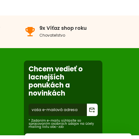
á zmes - 400g
edné plemeno
Veľké a obrie plemeno
v
9x Víťaz shop roku
emoji_events
ixu čerstvého mäsa.
Chovateľstvo
Morka
Divina
Chcem vedieť o
lacnejších
ponukách a
novinkách
forward_to_inbox
* Zadaním e-mailu súhlasíte so
spracovaním osobných údajov na účely
mailing listu abc-zoo