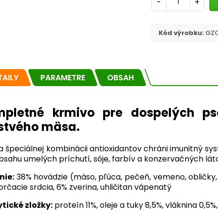
-
+
Kód výrobku:
GZC
TAILY
PARAMETRE
OBSAH
pletné krmivo pre dospelých p
stvého mäsa.
 špeciálnej kombinácii antioxidantov chráni imunitný s
bsahu umelých príchutí, sóje, farbív a konzervačných lát
nie:
38% hovädzie (mäso, pľúca, pečeň, vemeno, obličky, s
rčacie srdcia, 6% zverina, uhličitan vápenatý
tické zložky:
proteín 11%, oleje a tuky 8,5%, vláknina 0,5%