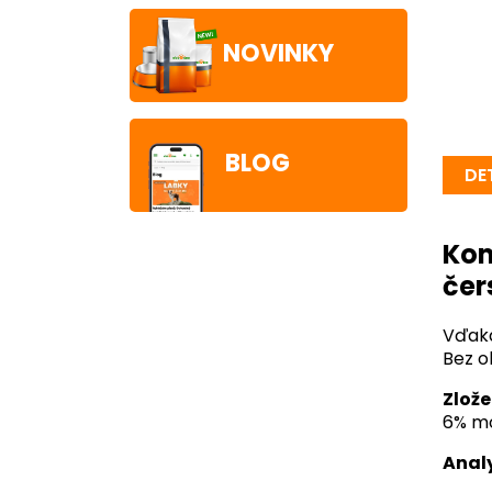
NOVINKY
BLOG
DE
Kom
čer
Vďaka
Bez o
Zlože
6% mo
Analy