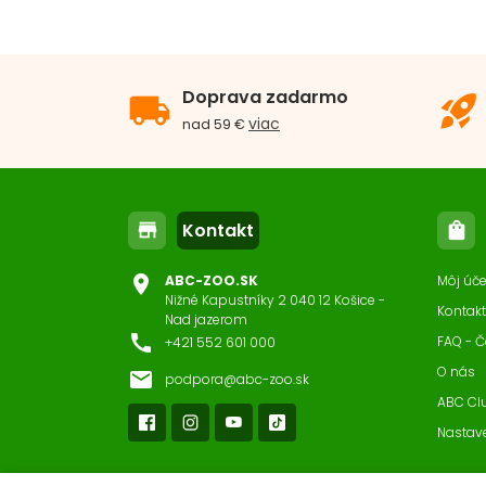
Dru
TENT
Veľk
Doprava zadarmo
local_shipping
rocket_launch
6
viac
nad 59 €
Vek
Pref
Kontakt
store
shopping_bag
location_on
ABC-ZOO.SK
Môj úče
Zam
Nižné Kapustníky 2 040 12 Košice -
Kontakt
Nad jazerom
call
FAQ - Č
+421 552 601 000
Výh
O nás
email
podpora@abc-zoo.sk
ABC Cl
Nastav