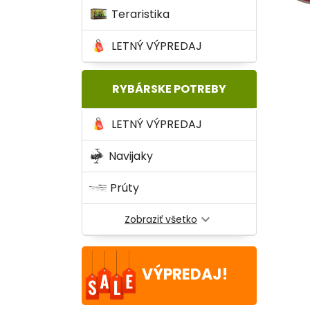
Teraristika
LETNÝ VÝPREDAJ
RYBÁRSKE POTREBY
LETNÝ VÝPREDAJ
Navijaky
Prúty
expand_more
Zobraziť všetko
VÝPREDAJ!