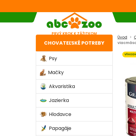
PRVÝ KROK K ZÁŽITKOM
Úvod
C
CHOVATEĽSKÉ POTREBY
viacmäso
VÝHODN
Psy
Mačky
Akvaristika
Jazierka
Hlodavce
Papagáje