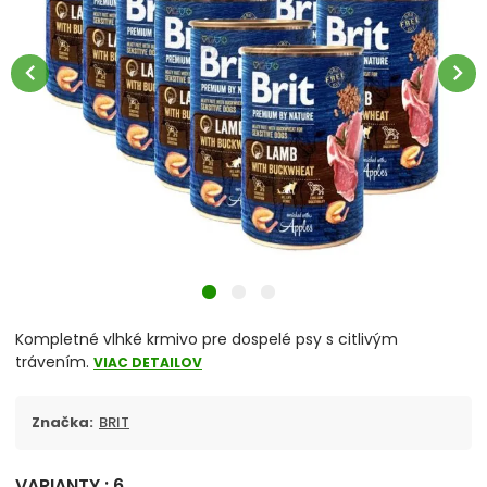
chevron_right
Misky
Vitamíny a liečivá
chevron_left
chevron_right
chevron_right
Hračky
Prepravky
Klietky a ohrádky
chevron_right
Pelechy
Tašky a kabelky
Kompletné vlhké krmivo pre dospelé psy s citlivým
trávením.
VIAC DETAILOV
chevron_right
Cestovanie so psom
Značka:
BRIT
Antiparazitiká pre psov
VARIANTY : 6