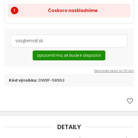
Náhubky
Čoskoro naskladníme
priority_high
chevron_right
Oblečenie
Topánky
Rádiové oplotenie
Upozorniť ma, ak bude k dispozícii
Búdy
Najnižšia cena za 30 dní
Kód výrobku:
DWBF-58963
Chovateľské vysávače THOMAS
favorite_border
DETAILY