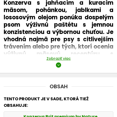
Konzerva s jahňacím a kuracím
mäsom, pohánkou, jablkami a
lososovým olejom ponúka dospelým
psom výživnú paštétu s jemnou
konzistenciou a výbornou chuťou. Je
vhodná najmä pre psy s citlivejším
trávením alebo pre tých, ktorí ocenia
výživnú mäsovú receptúru s
Zobraziť viac
hodnotnými prírodnými doplnkami.
expand_more
Brit Premium by Nature
Produktový rad Brit Premium by Nature ponúka konzervy s
OBSAH
vysokým podielom mäsa a dôrazom na výbornú
chutnosť, dobrú stráviteľnosť a praktické každodenné
kŕmenie. Receptúry kombinujú mäsové zložky s funkčnými
TENTO PRODUKT JE V SADE, KTORÁ TIEŽ
prírodnými doplnkami, neobsahujú obilniny, sóju ani
OBSAHUJE:
chemické konzervačné látky a rešpektujú potreby psov
podľa veku, citlivosti a preferovanej chuti.
Konzerva Brit premium by Nature