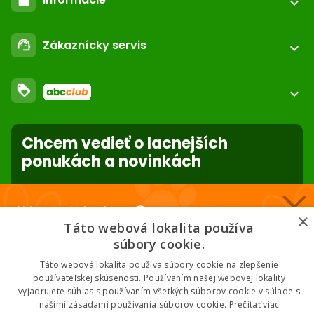
expand_more
call
+421 552 601 000
Registrácia / login
email
Zákaznícky servis
support_agent
podpora@abc-zoo.sk
expand_more
Kontakt
FAQ - Často kladené otázky
Obchodné podmienky
loyalty
O nás
expand_more
Dodacie podmienky
ABC Club
Súbory cookies na stránke
Použite body a nakupujte lacnejšie!
Reklamácie
Nastavenia súborov cookie
Chcem vedieť o lacnejších
Ochrana osobných údajov
Viac info
ponukách a novinkách
Odstúpenie od zmluvy
- online
forward_to_inbox
Nakupuj za klubové ceny 🏆
×
* Zadaním e-mailu súhlasíte so spracovaním osobných údajov na účely
Táto webová lokalita používa
mailing listu abc-zoo
Nižšie ceny na vybrané produkty. 2 % cashback. Členstvo zadarmo.
súbory cookie.
Táto webová lokalita používa súbory cookie na zlepšenie
používateľskej skúsenosti. Používaním našej webovej lokality
vyjadrujete súhlas s používaním všetkých súborov cookie v súlade s
Chcem klubové ceny
našimi zásadami používania súborov cookie.
Prečítať viac