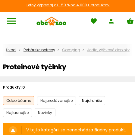
Letný výpredaj až -50 % na 4 000+ produktov.
menu
favorite
person
shopping_basket
Úvod
Rybárske potreby
Camping
Jedlo, výživové doplnky
Proteínové tyčinky
Produkty:
0
Odporúčame
Najpredávanejšie
Najdrahšie
Najlacnejšie
Novinky
V tejto kategórii sa nenachádza žiadny produkt.
warning