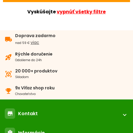
Vyskúšajte
vypnúť všetky filtre
Doprava zadarmo
local_shipping
viac
nad 59 €
Rýchle doručenie
rocket_launch
Odošleme do 24h
20 000+ produktov
view_in_ar
Skladom
9x Víťaz shop roku
emoji_events
Chovateľstvo
Kontakt
store
expand_more
location_on
ABC-ZOO.SK
Informácie
shopping_bag
Nižné Kapustníky 2 040 12 Košice - Nad jazerom